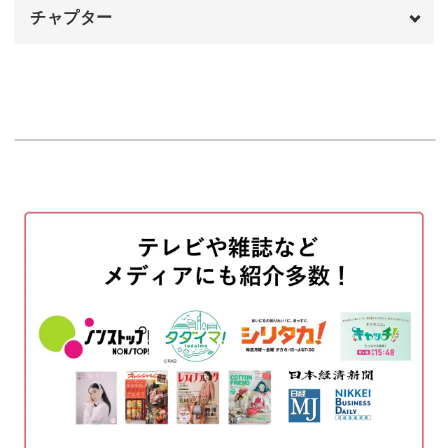
チャプター
オープニング
00:00
はじめに
00:20
使用材料・道具
00:46
はがきに描く
01:14
日常のものに取り入れる方法
03:26
紙コップに描く
04:12
箸袋に描く
08:10
完成♪
10:42