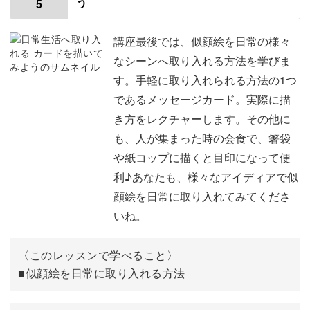
う
5
使用材料・道具
00:54
特徴の捉え方と輪郭の描き方
01:35
講座最後では、似顔絵を日常の様々
なシーンへ取り入れる方法を学びま
顔のパーツの描き方
03:56
す。手軽に取り入れられる方法の1つ
であるメッセージカード。実際に描
下描きを描く
05:29
き方をレクチャーします。その他に
サインペンで清書する
07:41
も、人が集まった時の会食で、箸袋
や紙コップに描くと目印になって便
着色する
08:17
利♪あなたも、様々なアイディアで似
おわりに
顔絵を日常に取り入れてみてくださ
13:40
いね。
〈このレッスンで学べること〉
■似顔絵を日常に取り入れる方法