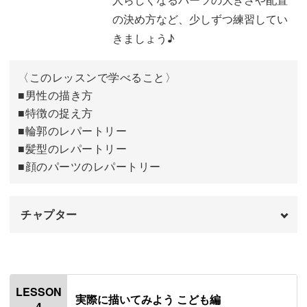
下書きを描く
12:39
の決め方など、少しずつ練習してい
きましょう♪
サインペンで清書する
15:40
着色する
17:07
〈このレッスンで学べること〉
■男性の描き方
おわりに
25:14
■特徴の捉え方
■輪郭のレパートリー
■髪型のレパートリー
■顔のパーツのレパートリー
チャプター
オープニング
00:00
はじめに
00:20
LESSON
実際に描いてみよう こども編
4