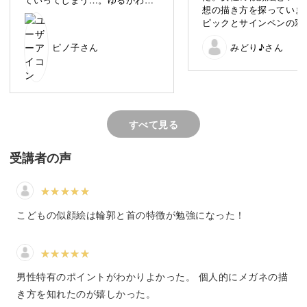
ます。
想の描き方を探っていま
するのがむずかしかったです。
ピックとサインペンの彩
いを知りたかったのでレ
無理に顔を似せようとするより
人を描こうと思うと、難しいイメージがありますが、パタ
ピノ子さん
みどり♪さん
添えてみました。顎下の
もその人のかわいらしい雰囲気
っと丁寧に描けばよかっ
を表せると良いのかな。
ーンを知ってしまえば難しいことはありません。
付かされました。
すべて見る
「イラストを描くのが楽しい！」
受講者の声
「もっともっと描きたい！」
講座を終える頃には、そんな風に感じていただけるよう、
こどもの似顔絵は輪郭と首の特徴が勉強になった！
楽しくお伝えできればと思っています。
男性特有のポイントがわかりよかった。 個人的にメガネの描
き方を知れたのが嬉しかった。
黒ペン一本！白黒で仕上げても可愛い！