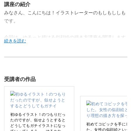
講座の紹介
みなさん、こんにちは！イラストレーターのもしもししも
です。
今回は、ゆるっと描ける似顔絵の描き方講座を開講します
♪
私はこれまで似顔絵イベントを開催し、その場で似顔絵を
受講者の作品
描くことを行ってきました。
初ゆるイラスト！のつもりだっ
今回の講座では、その人の顔の特徴をしっかりと捉えて、
たのですが、似せようとすると
初めてコピックを手にし
どうしてもガチイラストになっ
ささっと描ける似顔絵に落とし込む方法をお伝えしていき
た。女性の似顔絵という
ていってしまう…。ゆるかわに