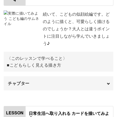
使用材料・道具
00:58
特徴の捉え方
01:46
続いて、こどもの似顔絵編です。ど
のように描くと、可愛らしく描ける
輪郭の描き方
03:24
のでしょうか？大人とは違うポイン
トに注目しながら学んでいきましょ
髪型の描き方
05:24
う♪
顔のパーツの描き方
06:06
〈このレッスンで学べること〉
下描きを描く
10:08
■こどもらしく見える描き方
サインペンで清書する
12:48
チャプター
着色する
13:51
おわりに
20:15
オープニング
00:00
はじめに
00:20
LESSON
日常生活へ取り入れる カードを描いてみよ