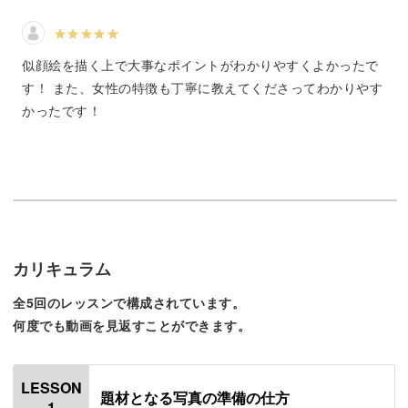
講座では、下絵の描き方から色塗りまでをレクチャーしま
似顔絵を描く上で大事なポイントがわかりやすくよかったで
す。
す！ また、女性の特徴も丁寧に教えてくださってわかりやす
かったです！
けれど、あえて色は塗らず白黒で仕上げてもOK！
黒ペン一本だけで描かれたイラストでも、見栄えのする描
き方のコツもご紹介します。
色塗りなしでも可愛く仕上がるから、ささっと描きやすい
のも私の似顔絵講座の特徴です。
カリキュラム
日常で楽しむ似顔絵の活用シーン
全5回のレッスンで構成されています。
何度でも動画を見返すことができます。
似顔絵が描けたら、ぜひ日常で使ってみましょう！
LESSON
題材となる写真の準備の仕方
1