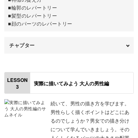
■輪郭のレパートリー
■髪型のレパートリー
■顔のパーツのレパートリー
チャプター
オープニング
00:00
使用材料・道具
01:20
LESSON
実際に描いてみよう 大人の男性編
3
特徴の捉え方
02:22
輪郭の描き方
03:58
続いて、男性の描き方を学びます。
男性らしく描くポイントはどこにあ
髪型の描き方
05:54
るのでしょうか？男女での描き分け
について学んでいきましょう。その
顔のパーツの描き方
07:33
人らしくなるパーツの大きさや配置