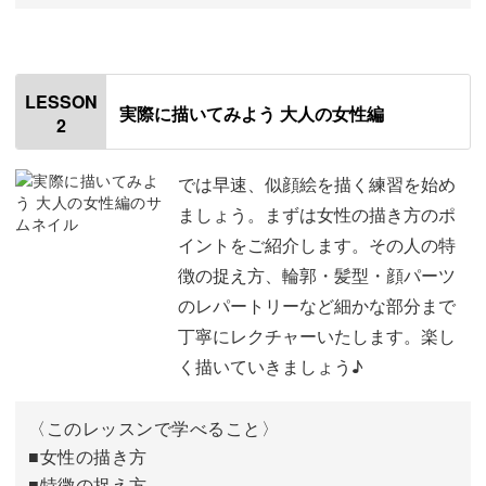
ぜひ似顔絵の描き方を身に着けて、普段使いに活かしてみ
オープニング
00:00
てくださいね。
はじめに
00:20
LESSON
実際に描いてみよう 大人の女性編
2
写真の選び方
00:34
自画像で練習をする
02:02
では早速、似顔絵を描く練習を始め
ましょう。まずは女性の描き方のポ
おわりに
02:38
イントをご紹介します。その人の特
徴の捉え方、輪郭・髪型・顔パーツ
のレパートリーなど細かな部分まで
丁寧にレクチャーいたします。楽し
く描いていきましょう♪
〈このレッスンで学べること〉
■女性の描き方
■特徴の捉え方