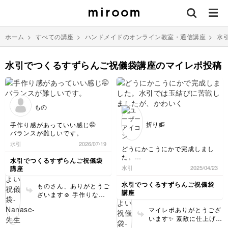
ホーム
>
すべての講座
>
ハンドメイドのオンライン教室・通信講座
>
水
水引でつくるすずらんご祝儀袋講座のマイレポ投稿
もの
折り姫
手作り感があっていい感じ🤭
バランスが難しいです。
水引
2026/07/19
どうにかこうにかで完成しまし
た。
水引でつくるすずらんご祝儀袋
水引では玉結びに苦戦しました
水引
2025/04/23
講座
が、かわいくできたかなと思い
ます。
水引でつくるすずらんご祝儀袋
ものさん、ありがとうご
祝儀袋や熨を折ったり、日本の
講座
ざいます☺️ 手作りなら
文化に触れることができまし
ではの温かさを感じてい
た。
マイレポありがとうござ
ただけて、とても嬉しい
とても楽しかったです。
います✨ 素敵に仕上げて
です✨ バランスは最初は
いただき嬉しいです♪あ