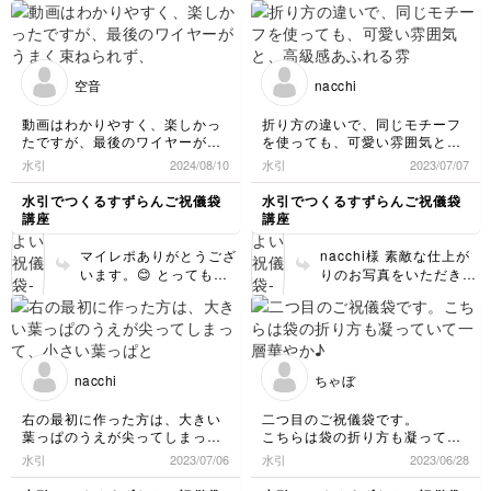
皆さん悩まれるポイント
りがとうございます。😊
ですが、少しずつ整って
台紙や、水引の素材や色
いきますよ😊 「自分ら
など買えて また楽しん
しい形」も手作りならで
でいただけたらと思いま
はの魅力なので、ぜひ楽
空音
nacchi
す♪
しみながら作ってみてく
ださいね♡
動画はわかりやすく、楽しかっ
折り方の違いで、同じモチーフ
たですが、最後のワイヤーがう
を使っても、可愛い雰囲気と、
まく束ねられず、ちょっと不恰
高級感あふれる雰囲気になるの
水引
2024/08/10
水引
2023/07/07
好になってしまいました。
ですね。
ワイヤーを袋から1度だして1本
水引でつくるすずらんご祝儀袋
水引でつくるすずらんご祝儀袋
だけ出し、また封をするとぐち
講座
講座
ゃぐちゃにならずに綺麗に使用
することができるという、そん
マイレポありがとうござ
nacchi様 素敵な仕上が
な細かなことまで丁寧に教えて
います。😊 とっても綺
りのお写真をいただき、
いただけたことがとても有り難
麗に仕上がっております
ありがとうございます♪
かったです。
よ♪！！ ワイヤーは、少
とっても美しく仕上がっ
ひとつひとつの道具の説明も丁
しコツがありますよね。
てます！ 私も嬉しいで
寧で、この過程で何を使うか
重ねて練習していただく
す。ありがとうございま
も、本当に丁寧に教えていただ
事で、 結びや全体のバ
す！ 細かな道具の説明
きまし。
nacchi
ちゃぼ
ランスなんかが整ってく
って、意外と受ける事が
なかなか一気にできないので、
ると思いますので、 ぜ
次の時間が楽しみで仕方ありま
少ないので、参考になっ
右の最初に作った方は、大きい
二つ目のご祝儀袋です。
せんでした。
ひ水引の素材や色を変え
てよかったです✴︎ 制作作
葉っぱのうえが尖ってしまっ
こちらは袋の折り方も凝ってい
て楽しんでいただけたら
業を楽しんでいただけ
て、小さい葉っぱとのバランス
て一層華やか♪
完成品はもちろんですが、そん
水引
2023/07/06
水引
2023/06/28
嬉しいです♪
て、 私もとっても嬉し
がどうなんだろ、と思い、二つ
な作る過程もとても楽しく、大
いです😊 ご自身でも今
目は同じ感じになるようにしま