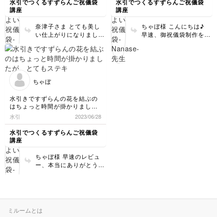
満足です。
水引でつくるすずらんご祝儀袋
水引でつくるすずらんご祝儀袋
後是非、色々な御祝儀袋
した。
講座
講座
制作を楽しんで頂けたら
ありがとうございました。
と思います♫
奈津子さま とても美し
ちゃぼ様 こんにちは♪
い仕上がりになりました
早速、御祝儀袋制作をし
ね！！！ 玉結びも、綺
ていただきありがとうご
麗です✴︎ 葉っぱはとんが
ざいました♪ 華やかな雰
っているのも、少し丸み
囲気の鈴蘭御祝儀袋が無
をおびているのも、 ど
事に完成し、大変嬉しい
ちらも違った雰囲気で素
です！！！ お渡しする
ちゃぼ
敵です！！
機会が待ち遠しくなりま
すよね。 是非、いろい
水引きですずらんの花を結ぶの
ろな台紙に変更したり、
はちょっと時間が掛かりました
御祝儀袋制作を今後も楽
が、とてもステキなご祝儀袋に
水引
2023/06/28
しんでいただけたらとて
なりました♪
も嬉しいです♪
水引でつくるすずらんご祝儀袋
講座
ちゃぼ様 早速のレビュ
ー、本当にありがとうご
ざいます♫ 玉結びは少し
訓練が必要な結びなので
すが、綺麗に結べていま
すね！！ 今後もいろい
ろな水引や、台紙をお好
ミルームとは
みで使って頂いて、御祝