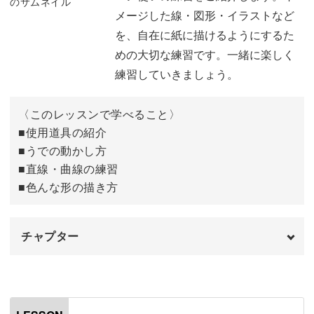
スト。
メージした線・図形・イラストなど
を、自在に紙に描けるようにするた
めの大切な練習です。一緒に楽しく
練習していきましょう。
絵が苦手な方でも、なぞって練習できるようにガイドシー
トもご用意しました。
〈このレッスンで学べること〉
■使用道具の紹介
なぞって練習できるから、ゆるイラストを描く感覚が誰で
■うでの動かし方
■直線・曲線の練習
もつかめます◎
■色んな形の描き方
チャプター
可愛く仕上がるヒミツの1つは、人気のカラーペン『マイ
ルドライナー』！
オープニング
00:00
はじめに
00:20
優しい発色のペンなので、使うだけでメモがほっこり可愛