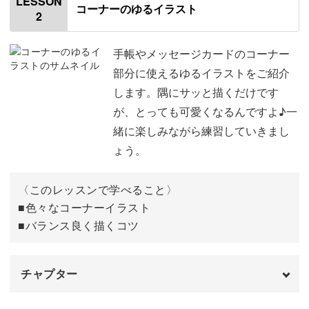
LESSON
コーナーのゆるイラスト
い雰囲気に♪
2
使用道具
01:08
真っ直ぐな線を書く練習
07:46
手帳やメッセージカードのコーナー
部分に使えるゆるイラストをご紹介
ぐるぐるな線を書く練習
10:44
イラスト以外にもマーカーとしても使えるので、ペンケー
します。隅にサッと描くだけです
スに入れて持ち歩けば、使いたい時にいつでもさくっと素
が、とっても可愛くなるんですよ♪一
丸を書く練習
11:33
敵なメモが書けますね。
緒に楽しみながら練習していきまし
いろいろな図形を書く練習
12:35
ょう。
おわりに
13:22
〈このレッスンで学べること〉
日常使いできるイラストが豊富に学べる！
■色々なコーナーイラスト
■バランス良く描くコツ
今回の講座では、どうぶつ・お花・装飾など、日常生活で
使える“ゆるイラスト”が豊富に学べます。
チャプター
手帳やメモ書きにはもちろん、
オープニング