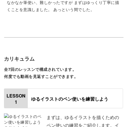
なかなか筆使い、難しかったですが まずはゆっくり丁寧に描
くことを意識しました。 あっという間でした。
絵が苦手な人でも、簡単に可愛く描けるのがゆるイラスト
の魅力です。
カリキュラム
描くのも楽しく、受け取る方も嬉しい！
全7回のレッスンで構成されています。
そんなゆるイラストをぜひ一緒に楽しみましょう。
何度でも動画を見返すことができます。
LESSON
ゆるイラストのペン使いを練習しよう
1
さくっと簡単に描けて実用的♪
まずは、ゆるイラストを描くための
今回ご紹介するのは、さくっと簡単に描けるゆるーいイラ
ペン使いの練習をご紹介します。イ