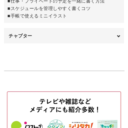
■仕事・プライベートの予定を一緒に書く方法
■スケジュールを管理しやすく書くコツ
勉強を応援するカード
28:46
■手帳で使えるミニイラスト
どんな場面でも使える手描きカード
33:52
チャプター
完成♪
41:21
オープニング
00:00
はじめに
00:20
使用道具
01:30
月ごとの欄を書く
03:09
予定を書く
06:56
ペンでさらに見やすくする
23:02
おわりに
25:46