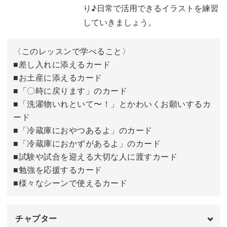
り♪日常で活用できるイラストを練習
誕生日カード③風船
16:22
していきましょう。
誕生日カード④くま
20:54
〈このレッスンで学べること〉
出産祝いのカード
■差し入れに添えるカード
25:42
■お土産に添えるカード
入学祝いのカード
31:06
■「〇時に戻ります」のカード
■「洗濯物いれといて〜！」とかわいくお願いするカ
完成♪
34:53
ード
■「冷蔵庫におやつあるよ」のカード
■「冷蔵庫におかずがあるよ」のカード
■試験や試合を迎える大切な人に渡すカード
■勉強を応援するカード
■様々なシーンで使えるカード
チャプター