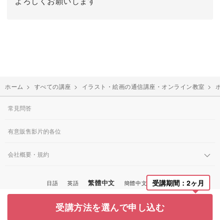
よろしくお願いします
ホーム
>
すべての講座
>
イラスト・絵画の通信講座・オンライン教室
>
常見問答
有意販售影片的各位
会社概要・規約
繁體中文
受講期間：2ヶ月
日語
英語
簡體中文
韓國語
© Miroom, Inc.
受講方法を選んで申し込む