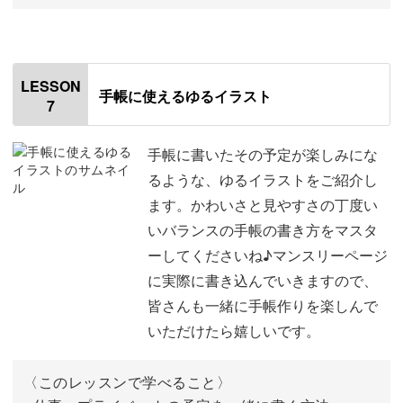
オープニング
00:00
はじめに
00:20
LESSON
手帳に使えるゆるイラスト
7
使用道具
01:41
差し入れに添えるカード
02:58
手帳に書いたその予定が楽しみにな
るような、ゆるイラストをご紹介し
お土産に添えるカード
07:03
ます。かわいさと見やすさの丁度い
いバランスの手帳の書き方をマスタ
「〇時に戻ります」のカード
10:14
ーしてくださいね♪マンスリーページ
「洗濯物いれといて〜！」のカード
12:38
に実際に書き込んでいきますので、
皆さんも一緒に手帳作りを楽しんで
「冷蔵庫におやつあるよ」のカード
16:18
いただけたら嬉しいです。
「冷蔵庫におかずがあるよ」のカード
19:16
〈このレッスンで学べること〉
試験や試合を迎える人へ贈るカード
24:18