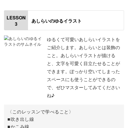
00:00
はじめに
00:20
LESSON
あしらいのゆるイラスト
3
使用道具
00:59
手紙・カード・手描きチラシ作成など、日常の様々なシー
ンで活用していただくことができます。
丸で描くコーナーイラスト
02:38
ゆるくて可愛いあしらいイラストを
ご紹介します。あしらいとは装飾の
線だけで描くコーナーイラスト
05:29
こと。あしらいイラストが描ける
と、文字を可愛く目立たせることが
ぐるぐるな線で描くコーナーイラスト
07:06
また、手帳に使える簡単イラストの絵が方も学びます。
できます。ぽっかり空いてしまった
記号を使ったコーナーイラスト
08:12
スペースにも使うことができるの
で、ぜひマスターしてみてください
色ペンで描くコーナーイラスト
11:51
ね♪
シンプルな手帳が、ペン1本でここまで可愛く、予定の管
おわりに
14:10
理がしやすくなります♪
〈このレッスンで学べること〉
■吹き出し線
■かこみ線