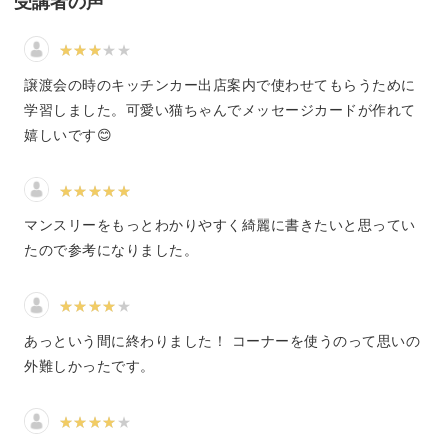
受講者の声
も楽しく学んでいただけるカリキュラムとなっています。
ちょっとした伝言も可愛いメッセージに！
譲渡会の時のキッチンカー出店案内で使わせてもらうために
学習しました。可愛い猫ちゃんでメッセージカードが作れて
日常の中で「おやつ冷蔵庫にあるよ」や「17時に戻りま
嬉しいです😊
す」など、ちょっと伝言を伝えたい場面ってけっこうあり
ますよね。
マンスリーをもっとわかりやすく綺麗に書きたいと思ってい
たので参考になりました。
そんなとき、伝言と一緒に“ゆるイラスト”を添えてみませ
んか？
あっという間に終わりました！ コーナーを使うのって思いの
外難しかったです。
ただの事務的なメモも、ゆるイラストを添えれば、気持ち
が伝わる可愛いメッセージに変わります♪