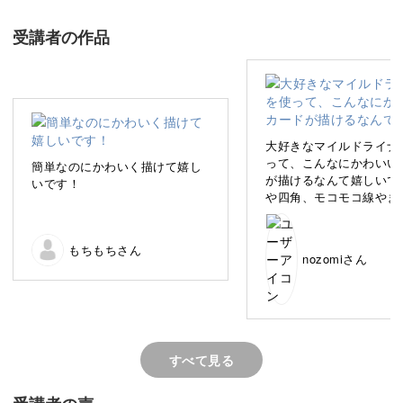
普段は主にInstagramにて、日常にほっこりを添えるコン
テンツを発信しています。
受講者の作品
さて、今回の講座では、ペン1本でさくっと簡単に描け
る“ゆるイラスト”を、みなさんと一緒に楽しんでいきたい
と思います。
大好きなマイルドライナ
って、こんなにかわいい
簡単なのにかわいく描けて嬉し
が描けるなんて嬉しいで
いです！
や四角、モコモコ線やま
の線を組み合わせるだけ
いくなって、なつ先生の
日常の中でメモを書くときにさくっと描けるゆるいイラス
のおかげです〜✨自分の
もちもちさん
トをご紹介するので、実際の暮らしの中で取り入れやすい
nozomiさん
いる色鉛筆の色が限られ
重ねるのが難しいところ
のが嬉しいポイント。
ましたが、頑張りました
すべて見る
絵を描くことに苦手意識のある方も、大丈夫！そんな方に