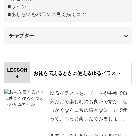
■ライン
■あしらいをバランス良く描くコツ
ぜひ、さくっと簡単に描けるゆるイラストを学んで、日常
生活に取り入れて楽しんでみてくださいね♪
チャプター
オープニング
00:00
はじめに
00:20
LESSON
お礼を伝えるときに使えるゆるイラスト
4
使用道具
00:52
吹き出し線
01:37
ゆるイラストを、ノートや手帳で自
分だけで楽しむのも良いですが、せ
かこみ線
04:04
っかくなら日常の様々なシーンで使
って、もっと楽しんでみましょう。
ライン
08:54
おわりに
13:14
まずは、お礼を伝えたいときに使え