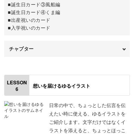
■誕生日カード③風船編
■誕生日カード④くま編
■出産祝いのカード
■入学祝いのカード
チャプター
オープニング
00:00
はじめに
00:20
LESSON
想いを届けるゆるイラスト
6
使用道具
01:19
花束のカード
05:21
日常の中で、ちょっとした伝言を伝
えたい時に使える、ゆるイラストを
誕生日カード①ケーキ
09:41
ご紹介します。文字だけではなくイ
ラストを添えると、ちょっとほっこ
誕生日カード②プレゼントボックス
11:59