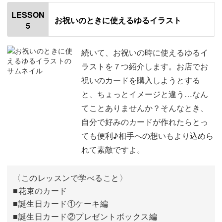
はじめに
00:20
LESSON
お祝いのときに使えるゆるイラスト
5
使用道具
01:16
『Thank you』のカード
05:26
続いて、お祝いの時に使えるゆるイ
ラストを７つ紹介します。お店でお
商品発送に添えるカード
09:13
祝いのカードを購入しようとする
と、ちょっとイメージと違う…なん
感謝の気持ちを込めたカード
14:58
てことありませんか？そんなとき、
立替のお礼を伝えるカード
19:56
自分で好みのカードが作れたらとっ
ても便利♪相手への想いもより込めら
嬉しかった･楽しかった気持ちを伝えるカー
25:44
れて素敵ですよ。
ド
退職祝いのカード
30:59
〈このレッスンで学べること〉
■花束のカード
切り貼りをして作るメッセージカード
38:03
■誕生日カード①ケーキ編
■誕生日カード②プレゼントボックス編
完成♪
46:47