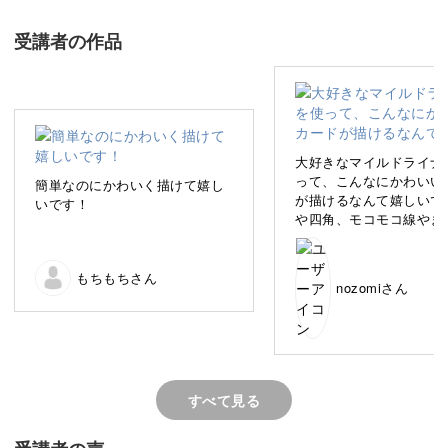
普段は主にInstagramにて、日常にほっこりを添えるコン
テンツを発信しています。
受講者の作品
さて、今回の講座では、ペン1本でさくっと簡単に描け
る“ゆるイラスト”を、みなさんと一緒に楽しんでいきたい
と思います。
大好きなマイルドライナ
って、こんなにかわいい
簡単なのにかわいく描けて嬉し
が描けるなんて嬉しいで
いです！
や四角、モコモコ線やま
の線を組み合わせるだけ
いくなって、なつ先生の
日常の中でメモを書くときにさくっと描けるゆるいイラス
のおかげです〜✨自分の
もちもちさん
トをご紹介するので、実際の暮らしの中で取り入れやすい
nozomiさん
いる色鉛筆の色が限られ
重ねるのが難しいところ
のが嬉しいポイント。
ましたが、頑張りました
すべて見る
絵を描くことに苦手意識のある方も、大丈夫！そんな方に