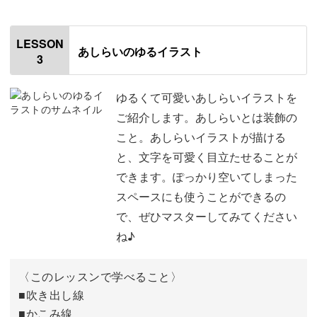
00:00
はじめに
00:20
LESSON
あしらいのゆるイラスト
3
使用道具
00:59
手紙・カード・手描きチラシ作成など、日常の様々なシー
ンで活用していただくことができます。
丸で描くコーナーイラスト
02:38
ゆるくて可愛いあしらいイラストを
ご紹介します。あしらいとは装飾の
線だけで描くコーナーイラスト
05:29
こと。あしらいイラストが描ける
と、文字を可愛く目立たせることが
ぐるぐるな線で描くコーナーイラスト
07:06
また、手帳に使える簡単イラストの絵が方も学びます。
できます。ぽっかり空いてしまった
記号を使ったコーナーイラスト
08:12
スペースにも使うことができるの
で、ぜひマスターしてみてください
色ペンで描くコーナーイラスト
11:51
ね♪
シンプルな手帳が、ペン1本でここまで可愛く、予定の管
おわりに
14:10
理がしやすくなります♪
〈このレッスンで学べること〉
■吹き出し線
■かこみ線