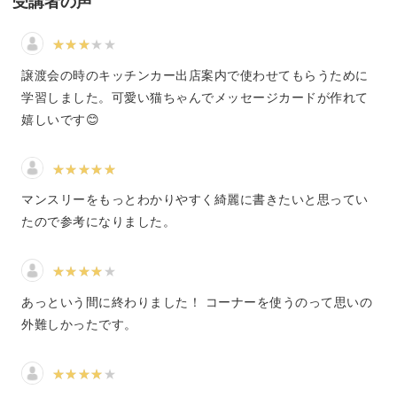
受講者の声
も楽しく学んでいただけるカリキュラムとなっています。
ちょっとした伝言も可愛いメッセージに！
譲渡会の時のキッチンカー出店案内で使わせてもらうために
学習しました。可愛い猫ちゃんでメッセージカードが作れて
日常の中で「おやつ冷蔵庫にあるよ」や「17時に戻りま
嬉しいです😊
す」など、ちょっと伝言を伝えたい場面ってけっこうあり
ますよね。
マンスリーをもっとわかりやすく綺麗に書きたいと思ってい
たので参考になりました。
そんなとき、伝言と一緒に“ゆるイラスト”を添えてみませ
んか？
あっという間に終わりました！ コーナーを使うのって思いの
外難しかったです。
ただの事務的なメモも、ゆるイラストを添えれば、気持ち
が伝わる可愛いメッセージに変わります♪