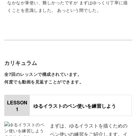
なかなか筆使い、難しかったですが まずはゆっくり丁寧に描
くことを意識しました。 あっという間でした。
絵が苦手な人でも、簡単に可愛く描けるのがゆるイラスト
の魅力です。
カリキュラム
描くのも楽しく、受け取る方も嬉しい！
全7回のレッスンで構成されています。
そんなゆるイラストをぜひ一緒に楽しみましょう。
何度でも動画を見返すことができます。
LESSON
ゆるイラストのペン使いを練習しよう
1
さくっと簡単に描けて実用的♪
まずは、ゆるイラストを描くための
今回ご紹介するのは、さくっと簡単に描けるゆるーいイラ
ペン使いの練習をご紹介します。イ