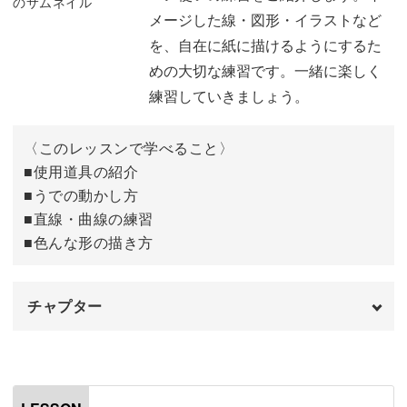
スト。
メージした線・図形・イラストなど
を、自在に紙に描けるようにするた
めの大切な練習です。一緒に楽しく
練習していきましょう。
絵が苦手な方でも、なぞって練習できるようにガイドシー
トもご用意しました。
〈このレッスンで学べること〉
■使用道具の紹介
なぞって練習できるから、ゆるイラストを描く感覚が誰で
■うでの動かし方
■直線・曲線の練習
もつかめます◎
■色んな形の描き方
チャプター
可愛く仕上がるヒミツの1つは、人気のカラーペン『マイ
ルドライナー』！
オープニング
00:00
はじめに
00:20
優しい発色のペンなので、使うだけでメモがほっこり可愛