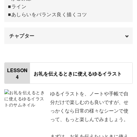
■ライン
■あしらいをバランス良く描くコツ
ぜひ、さくっと簡単に描けるゆるイラストを学んで、日常
生活に取り入れて楽しんでみてくださいね♪
チャプター
オープニング
00:00
はじめに
00:20
LESSON
お礼を伝えるときに使えるゆるイラスト
4
使用道具
00:52
吹き出し線
01:37
ゆるイラストを、ノートや手帳で自
分だけで楽しむのも良いですが、せ
かこみ線
04:04
っかくなら日常の様々なシーンで使
って、もっと楽しんでみましょう。
ライン
08:54
おわりに
13:14
まずは、お礼を伝えたいときに使え