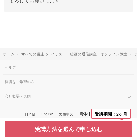
よろしくお願いします
ホーム
>
すべての講座
>
イラスト・絵画の通信講座・オンライン教室
>
ヘルプ
開講をご希望の方
会社概要・規約
简体中文
受講期間：2ヶ月
日本語
English
繁體中文
한국어
© Miroom, Inc.
受講方法を選んで申し込む