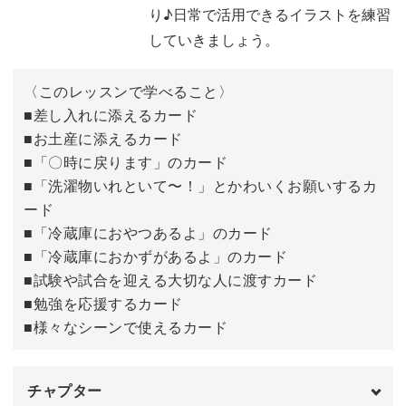
り♪日常で活用できるイラストを練習
誕生日カード③風船
16:22
していきましょう。
誕生日カード④くま
20:54
〈このレッスンで学べること〉
出産祝いのカード
■差し入れに添えるカード
25:42
■お土産に添えるカード
入学祝いのカード
31:06
■「〇時に戻ります」のカード
■「洗濯物いれといて〜！」とかわいくお願いするカ
完成♪
34:53
ード
■「冷蔵庫におやつあるよ」のカード
■「冷蔵庫におかずがあるよ」のカード
■試験や試合を迎える大切な人に渡すカード
■勉強を応援するカード
■様々なシーンで使えるカード
チャプター