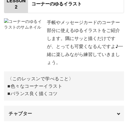
LESSON
コーナーのゆるイラスト
い雰囲気に♪
2
使用道具
01:08
真っ直ぐな線を書く練習
07:46
手帳やメッセージカードのコーナー
部分に使えるゆるイラストをご紹介
ぐるぐるな線を書く練習
10:44
イラスト以外にもマーカーとしても使えるので、ペンケー
します。隅にサッと描くだけです
スに入れて持ち歩けば、使いたい時にいつでもさくっと素
が、とっても可愛くなるんですよ♪一
丸を書く練習
11:33
敵なメモが書けますね。
緒に楽しみながら練習していきまし
いろいろな図形を書く練習
12:35
ょう。
おわりに
13:22
〈このレッスンで学べること〉
日常使いできるイラストが豊富に学べる！
■色々なコーナーイラスト
■バランス良く描くコツ
今回の講座では、どうぶつ・お花・装飾など、日常生活で
使える“ゆるイラスト”が豊富に学べます。
チャプター
手帳やメモ書きにはもちろん、
オープニング