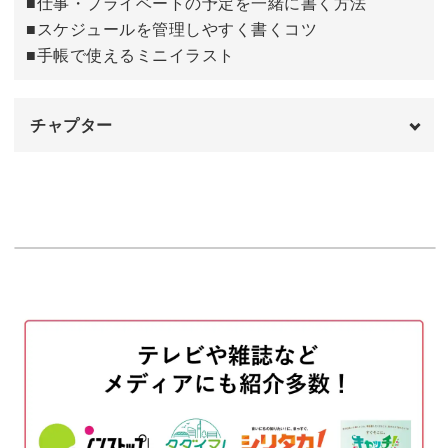
■仕事・プライベートの予定を一緒に書く方法
■スケジュールを管理しやすく書くコツ
勉強を応援するカード
28:46
■手帳で使えるミニイラスト
どんな場面でも使える手描きカード
33:52
チャプター
完成♪
41:21
オープニング
00:00
はじめに
00:20
使用道具
01:30
月ごとの欄を書く
03:09
予定を書く
06:56
ペンでさらに見やすくする
23:02
おわりに
25:46