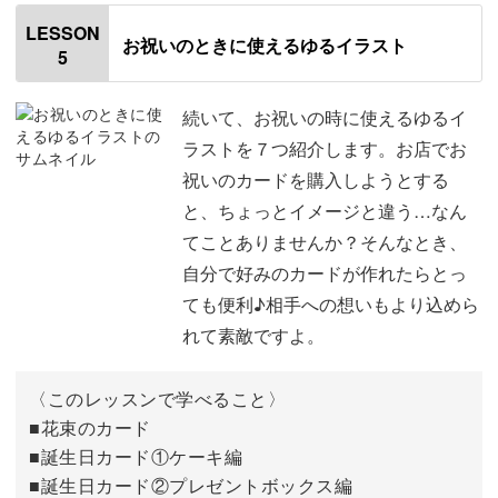
はじめに
00:20
LESSON
お祝いのときに使えるゆるイラスト
5
使用道具
01:16
『Thank you』のカード
05:26
続いて、お祝いの時に使えるゆるイ
ラストを７つ紹介します。お店でお
商品発送に添えるカード
09:13
祝いのカードを購入しようとする
と、ちょっとイメージと違う…なん
感謝の気持ちを込めたカード
14:58
てことありませんか？そんなとき、
立替のお礼を伝えるカード
19:56
自分で好みのカードが作れたらとっ
ても便利♪相手への想いもより込めら
嬉しかった･楽しかった気持ちを伝えるカー
25:44
れて素敵ですよ。
ド
退職祝いのカード
30:59
〈このレッスンで学べること〉
■花束のカード
切り貼りをして作るメッセージカード
38:03
■誕生日カード①ケーキ編
■誕生日カード②プレゼントボックス編
完成♪
46:47