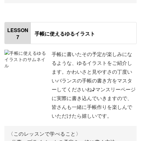
オープニング
00:00
はじめに
00:20
LESSON
手帳に使えるゆるイラスト
7
使用道具
01:41
差し入れに添えるカード
02:58
手帳に書いたその予定が楽しみにな
るような、ゆるイラストをご紹介し
お土産に添えるカード
07:03
ます。かわいさと見やすさの丁度い
いバランスの手帳の書き方をマスタ
「〇時に戻ります」のカード
10:14
ーしてくださいね♪マンスリーページ
「洗濯物いれといて〜！」のカード
12:38
に実際に書き込んでいきますので、
皆さんも一緒に手帳作りを楽しんで
「冷蔵庫におやつあるよ」のカード
16:18
いただけたら嬉しいです。
「冷蔵庫におかずがあるよ」のカード
19:16
〈このレッスンで学べること〉
試験や試合を迎える人へ贈るカード
24:18