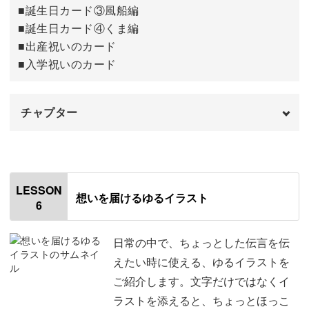
■誕生日カード③風船編
■誕生日カード④くま編
■出産祝いのカード
■入学祝いのカード
チャプター
オープニング
00:00
はじめに
00:20
LESSON
想いを届けるゆるイラスト
6
使用道具
01:19
花束のカード
05:21
日常の中で、ちょっとした伝言を伝
えたい時に使える、ゆるイラストを
誕生日カード①ケーキ
09:41
ご紹介します。文字だけではなくイ
ラストを添えると、ちょっとほっこ
誕生日カード②プレゼントボックス
11:59