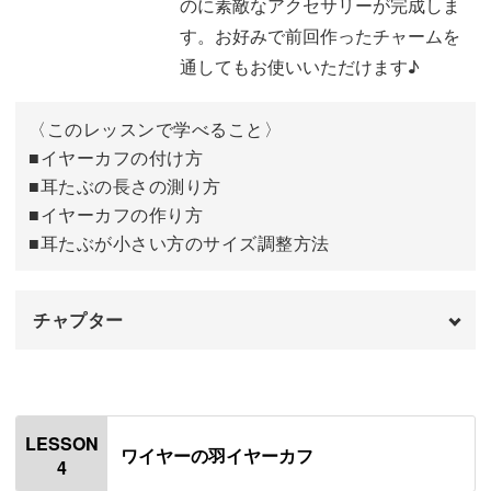
のに素敵なアクセサリーが完成しま
おわりに
13:41
す。お好みで前回作ったチャームを
通してもお使いいただけます♪
〈このレッスンで学べること〉
■イヤーカフの付け方
■耳たぶの長さの測り方
■イヤーカフの作り方
■耳たぶが小さい方のサイズ調整方法
チャプター
オープニング
00:00
はじめに
00:20
LESSON
ワイヤーの羽イヤーカフ
4
イヤーカフのつけ方
01:47