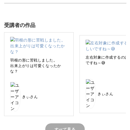
前回の「パワーストーンで運を引き寄せる ワイヤーラッピ
ング講座」では、天然石をワイヤーで包んだリングとペン
受講者の作品
ダントの制作を楽しみました。
今回の講座は「イヤーカフ」にフォーカスして、素敵な作
品作りを楽しんでいきましょう♪
左右対象に作成するのは
羽根の形に苦戦しました。
ですね～😅
出来上がりは可愛くなったか
な？
何通りものデザインが楽しめるイヤーカフ
きぃさん
きぃさん
今回の講座では、ワイヤーを使って３つの素敵なイヤーカ
フを作ります
すべて見る