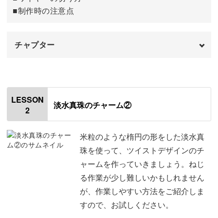
■制作時の注意点
近年では、もはや「おしゃれの定番アイテム」となってい
ます。
チャプター
オープニング
00:00
「イヤリングは痛くて着けられない…」そんな経験のある
はじめに
00:20
LESSON
方も多いはず…！
淡水真珠のチャーム②
2
使用材料・道具
02:19
イヤーカフなら長時間着用していても痛みが出にくく、気
めがね留めとは？
09:31
米粒のような楕円の形をした淡水真
軽におしゃれを楽しんでいただけますよ♪
珠を使って、ツイストデザインのチ
4粒チャームを作る準備
11:12
ャームを作っていきましょう。ねじ
る作業が少し難しいかもしれません
1粒目をつなげる
12:15
が、作業しやすい方法をご紹介しま
2粒目をつなげる
19:18
すので、お試しください。