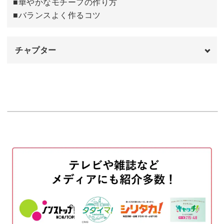
■華やかなモチーフの作り方
■バランスよく作るコツ
チャプター
オープニング
00:00
はじめに
00:20
イヤーカフのつけ方
01:14
使用材料・道具
01:51
図案の使用方法
04:42
ワイヤーに印をつける
04:54
土台を作る
05:33