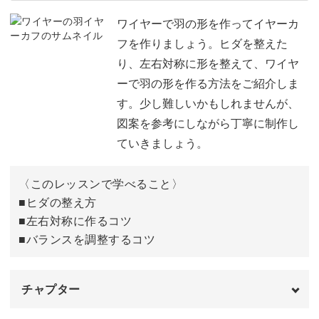
使用材料・道具
02:47
ワイヤーで羽の形を作ってイヤーカ
フを作りましょう。ヒダを整えた
耳の長さを測る
04:56
り、左右対称に形を整えて、ワイヤ
ーで羽の形を作る方法をご紹介しま
図案の使用方法
05:37
す。少し難しいかもしれませんが、
ワイヤーに印をつける
05:59
図案を参考にしながら丁寧に制作し
ていきましょう。
輪っかをつくる
07:13
渦巻きをつくる
09:13
〈このレッスンで学べること〉
■ヒダの整え方
耳をはさむ部分をつくる
11:53
■左右対称に作るコツ
■バランスを調整するコツ
おわりに
18:15
チャプター