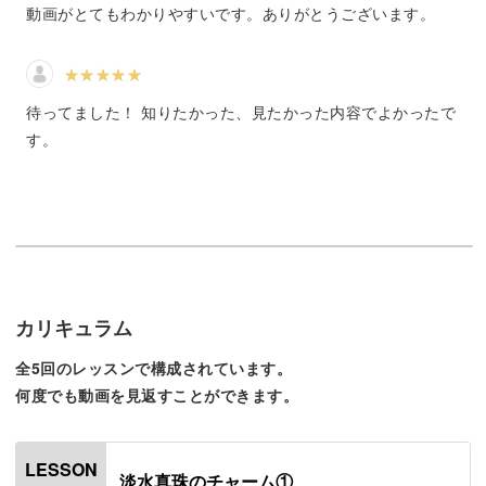
動画がとてもわかりやすいです。ありがとうございます。
ワンランク上のアクセサリー作り
待ってました！ 知りたかった、見たかった内容でよかったで
今回の講座でポイントになるのは「めがね留め」です。
す。
細いワイヤーで輪っかを作り繋げる技法のことで、繊細で
高級感のある仕上がりになります。
カリキュラム
めがね留めは、ワンランク上のアクセサリー作りには欠か
全5回のレッスンで構成されています。
せない技術です。
何度でも動画を見返すことができます。
ぜひマスターしていただきたい技術の１つですが、これま
で挑戦したけど「上手く作れない」「挫折した」という声
LESSON
淡水真珠のチャーム①