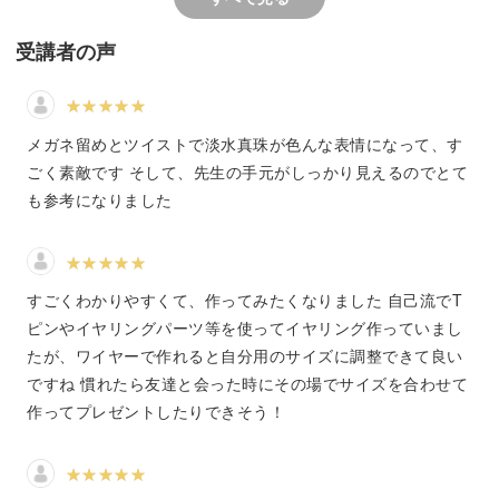
▼ワイヤーで作るエレガントイヤーカフ
受講者の声
▼ワイヤーの羽イヤーカフ
メガネ留めとツイストで淡水真珠が色んな表情になって、す
ごく素敵です そして、先生の手元がしっかり見えるのでとて
▼淡水真珠と丸大ビーズの羽扇子風イヤーカフ
も参考になりました
Qピン・Tピン・アクセサリー金具などを使うことなく、
すごくわかりやすくて、作ってみたくなりました 自己流でT
全てワイヤーだけで作る方法をご紹介します。
ピンやイヤリングパーツ等を使ってイヤリング作っていまし
たが、ワイヤーで作れると自分用のサイズに調整できて良い
淡水真珠チャーム部分は取り外しができるので、イヤーカ
ですね 慣れたら友達と会った時にその場でサイズを合わせて
フだけで使ったり、チャームを付けたり、何通りものデザ
作ってプレゼントしたりできそう！
インをお楽しみいただけます。