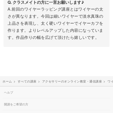
Q. クラスメイトの方に一言お願いします♪
A.前回のワイヤーラッピング講座とはワイヤーの太
さが異なります。今回は細いワイヤーで淡水真珠の
上品さを表現し、太く硬いワイヤーでイヤーカフを
作ります。よりレベルアップした内容になっていま
す。作品作りの幅を広げて頂けたら嬉しいです。
ホーム
>
すべての講座
>
アクセサリーのオンライン教室・通信講座
>
ワ
ヘルプ
開講をご希望の方