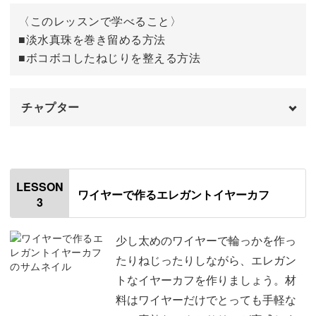
〈このレッスンで学べること〉
■淡水真珠を巻き留める方法
■ボコボコしたねじりを整える方法
チャプター
オープニング
00:00
はじめに
00:20
LESSON
ワイヤーで作るエレガントイヤーカフ
3
3粒目をつなげる
00:40
4粒目をつなげる
02:49
少し太めのワイヤーで輪っかを作っ
たりねじったりしながら、エレガン
大粒淡水真珠チャームの作り方
05:35
トなイヤーカフを作りましょう。材
料はワイヤーだけでとっても手軽な
ツイストチャームの作り方
08:34