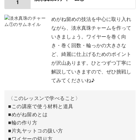
をよく耳にします。
1
めがね留めの技法を中心に取り入れ
今回は、作りやすい方法でご紹介するので、ぜひ挑戦して
ながら、淡水真珠チャームを作って
いきましょう。
いきましょう。ワイヤーを巻く向
き・巻く回数・輪っかの大きさな
ど、綺麗に仕上げるためのポイント
が沢山あります。ひとつずつ丁寧に
イヤーカフなら気軽にお洒落が楽しめる
解説していきますので、ぜひ挑戦し
てみてくださいね♪
「イヤーカフ」とは、耳の軟骨部分に引っかけたり、挟み
こんだりして楽しむアクセサリーのことをいいます。
〈このレッスンで学べること〉
■この講座で使う材料と道具
■めがね留めとは
■輪の作り方
ピアスの穴を開けない方も増えており、気軽に楽しめるイ
■片丸ヤットコの扱い方
ヤーカフが流行しはじめました。
■ワイヤーの切り方