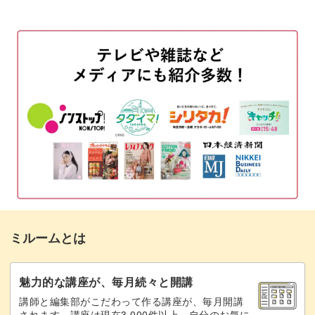
ベースカラーを塗布する
02:16
フレンチラインを作る
06:50
フレンチラインにホロをのせる
09:53
トップジェルでコーティングする
13:22
ノンワイプトップでコーティングする
15:00
ガラスフレンチのポイント
16:00
完成♪
19:23
ミルームとは
魅力的な講座が、毎月続々と開講
講師と編集部がこだわって作る講座が、毎月開講
されます。講座は現在3,000件以上。自分のお気に