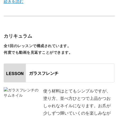
ギラギラとしたデザインでも、先端にだけ施すので派手に
なりすぎず上品に仕上がります。
カリキュラム
難しいテクニックは使わないので、初心者の方にも楽しん
全1回のレッスンで構成されています。
でいただけますよ♪
何度でも動画を見返すことができます。
ガラスフレンチ
LESSON
フレンチラインを引く時は、爪の形やお好みに合わせて太
さや角度を変えてみましょう。
使う材料はとてもシンプルですが、
塗り方、並べ方ひとつで上品かつお
フレンチラインのほんの少しの差で、完成した時の表情が
しゃれなネイルになります。お爪が
がらっと変わります。
少しずつ輝いていくのを楽しみなが