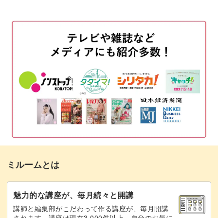
ベースカラーを塗布する
02:16
フレンチラインを作る
06:50
フレンチラインにホロをのせる
09:53
トップジェルでコーティングする
13:22
ノンワイプトップでコーティングする
15:00
ガラスフレンチのポイント
16:00
完成♪
19:23
ミルームとは
魅力的な講座が、毎月続々と開講
講師と編集部がこだわって作る講座が、毎月開講
されます。講座は現在3,000件以上。自分のお気に