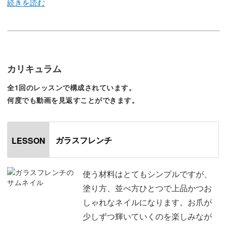
ギラギラとしたデザインでも、先端にだけ施すので派手に
なりすぎず上品に仕上がります。
カリキュラム
難しいテクニックは使わないので、初心者の方にも楽しん
全1回のレッスンで構成されています。
でいただけますよ♪
何度でも動画を見返すことができます。
ガラスフレンチ
LESSON
フレンチラインを引く時は、爪の形やお好みに合わせて太
さや角度を変えてみましょう。
使う材料はとてもシンプルですが、
塗り方、並べ方ひとつで上品かつお
フレンチラインのほんの少しの差で、完成した時の表情が
しゃれなネイルになります。お爪が
がらっと変わります。
少しずつ輝いていくのを楽しみなが