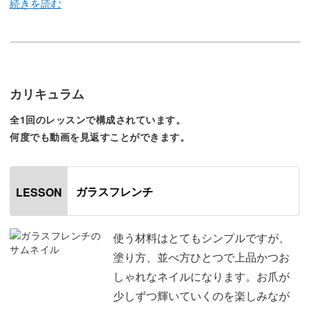
ギラギラとしたデザインでも、先端にだけ施すので派手に
なりすぎず上品に仕上がります。
カリキュラム
難しいテクニックは使わないので、初心者の方にも楽しん
全1回のレッスンで構成されています。
でいただけますよ♪
何度でも動画を見返すことができます。
ガラスフレンチ
LESSON
フレンチラインを引く時は、爪の形やお好みに合わせて太
さや角度を変えてみましょう。
使う材料はとてもシンプルですが、
塗り方、並べ方ひとつで上品かつお
フレンチラインのほんの少しの差で、完成した時の表情が
しゃれなネイルになります。お爪が
がらっと変わります。
少しずつ輝いていくのを楽しみなが