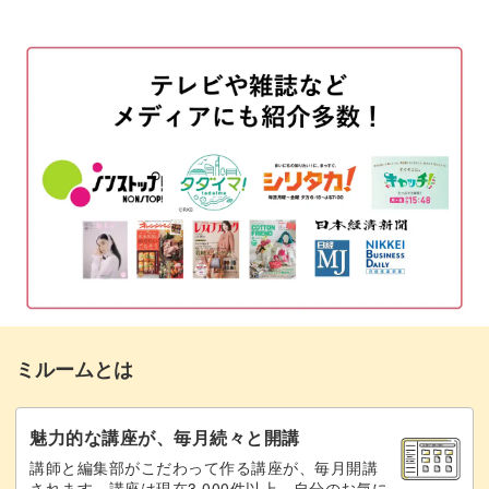
ベースカラーを塗布する
02:16
フレンチラインを作る
06:50
フレンチラインにホロをのせる
09:53
トップジェルでコーティングする
13:22
ノンワイプトップでコーティングする
15:00
ガラスフレンチのポイント
16:00
完成♪
19:23
ミルームとは
魅力的な講座が、毎月続々と開講
講師と編集部がこだわって作る講座が、毎月開講
されます。講座は現在3,000件以上。自分のお気に