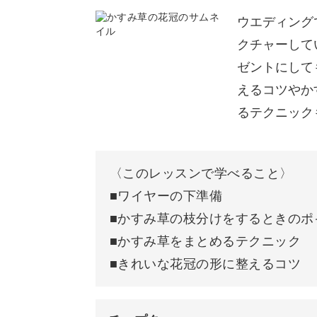
今年の七夕には笹飾りだけでなくかす
ウエディング
か？
クチャーして
ゼントにして
かすみ草の枝分けやパーツ作りを中心
えるコツやか
いきます。
るテクニック
〈このレッスンで学べること〉
■ワイヤーの下準備
具体的なポイントは、
■かすみ草の枝分けをするときのポ
■かすみ草をまとめるテクニック
◆ワイヤーの下準備
■きれいな花冠の形に整えるコツ
◆かすみ草の枝分けをするときのポイ
◆かすみ草をまとめるテクニック
◆きれいな花冠の形に整えるコツ