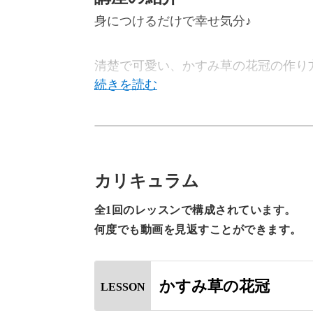
身につけるだけで幸せ気分♪
清楚で可愛い、かすみ草の花冠の作り
今回のレッスンでは、かすみ草の日に
していきます♪
カリキュラム
全1回のレッスンで構成されています。
7月7日といえば七夕が有名ですが、
何度でも動画を見返すことができます。
白くて小さいかすみ草が星屑のように
かすみ草の花冠
LESSON
のが由来といわれています。