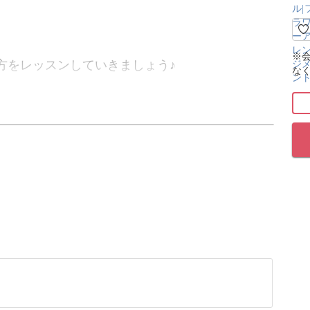
※
方をレッスンしていきましょう♪
な
ちなんで、かすみ草の花冠の作り方をレクチャー
実はかすみ草の日でもあります。
見え、七夕の伝説に登場する天の川を連想させる