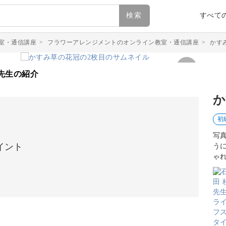
検索
すべて
室・通信講座
>
フラワーアレンジメントのオンライン教室・通信講座
>
かす
先生の紹介
か
初
写
イント
う
ゃ