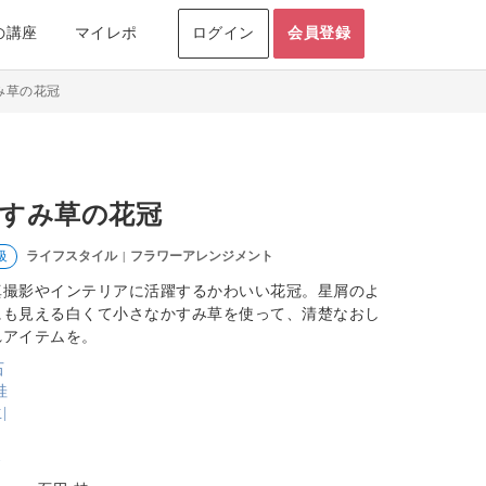
の講座
マイレポ
ログイン
会員登録
み草の花冠
すみ草の花冠
ライフスタイル
フラワーアレンジメント
級
|
真撮影やインテリアに活躍するかわいい花冠。星屑のよ
にも見える白くて小さなかすみ草を使って、清楚なおし
れアイテムを。