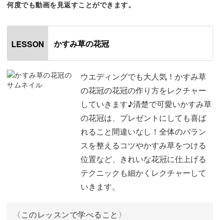
何度でも動画を見返すことができます。
あります。
白くて小さいかすみ草が星屑のように見え、七夕の伝説に
かすみ草の花冠
LESSON
登場する天の川を連想させるのが由来といわれています。
ウエディングでも大人気！かすみ草
今年の七夕には笹飾りだけでなくかすみ草も取り入れて、
の花冠の花冠の作り方をレクチャー
素敵な日を過ごしてみませんか？
していきます♪清楚で可愛いかすみ草
の花冠は、プレゼントにしても喜ば
かすみ草の枝分けやパーツ作りを中心に、きれいな花冠に
れること間違いなし！全体のバラン
まとめる方法をレッスンしていきます。
スを整えるコツやかすみ草をつける
位置など、きれいな花冠に仕上げる
テクニックも細かくレクチャーして
いきます。
具体的なポイントは、
〈このレッスンで学べること〉
◆ワイヤーの下準備