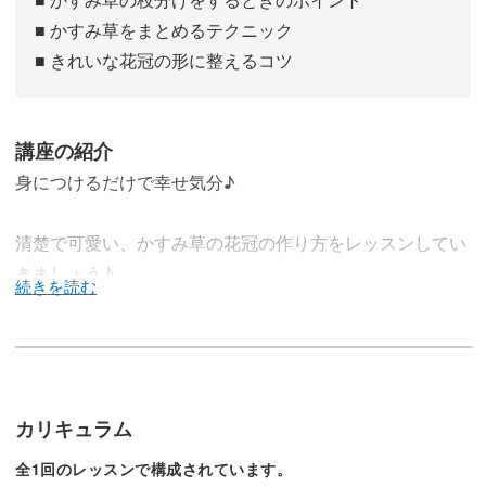
■ かすみ草をまとめるテクニック
■ きれいな花冠の形に整えるコツ
講座の紹介
身につけるだけで幸せ気分♪
清楚で可愛い、かすみ草の花冠の作り方をレッスンしてい
きましょう♪
今回のレッスンでは、かすみ草の日にちなんで、かすみ草
の花冠の作り方をレクチャーしていきます♪
カリキュラム
全1回のレッスンで構成されています。
7月7日といえば七夕が有名ですが、実はかすみ草の日でも