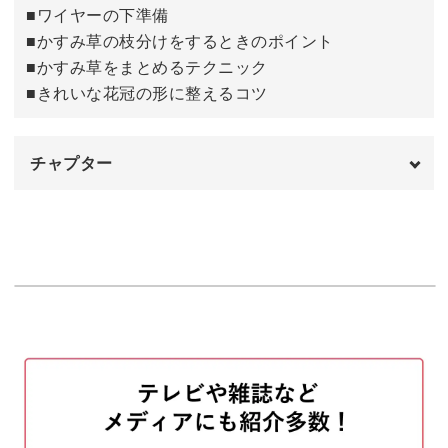
■ワイヤーの下準備
◆かすみ草の枝分けをするときのポイント
■かすみ草の枝分けをするときのポイント
◆かすみ草をまとめるテクニック
■かすみ草をまとめるテクニック
◆きれいな花冠の形に整えるコツ
■きれいな花冠の形に整えるコツ
など、ワイヤーの扱い方やパーツの作り方など、一般的な
チャプター
フラワーアレンジメントとは違ったテクニックが学べるレ
ッスンです。
オープニング
00:00
はじめに
00:20
使用材料・道具
01:14
清楚で可愛いかすみ草の花冠は、プレゼントにしても喜ば
れること間違いなし♪
ワイヤーでベースを作る
02:18
お好みの色や模様のリボンを取りつけて、おしゃれな花冠
かすみ草をカットしてパーツを作る
07:55
に仕上げてみてくださいね。
ベースに配置してイメージを確認する
19:32