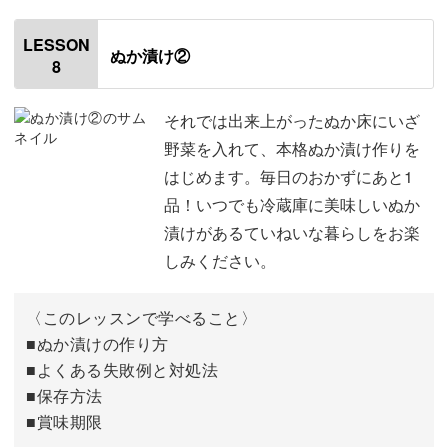
はじめに
00:20
LESSON
ぬか漬け②
8
使用材料・道具
00:58
ぬか漬けの作り方
02:05
それでは出来上がったぬか床にいざ
野菜を入れて、本格ぬか漬け作りを
ぬか床を容器に入れてカスタマイズする
05:56
はじめます。毎日のおかずにあと1
品！いつでも冷蔵庫に美味しいぬか
野菜をぬか床に入れる
15:53
漬けがあるていねいな暮らしをお楽
しみください。
〈このレッスンで学べること〉
■ぬか漬けの作り方
■よくある失敗例と対処法
■保存方法
■賞味期限