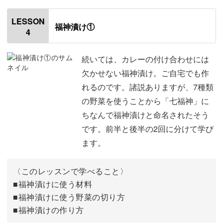
はじめに
00:20
LESSON
福神漬け①
4
使用材料
01:19
本格的なピクルスについて
02:08
続いては、カレーの付け合わせには
欠かせない福神漬け。ご自宅でも作
野菜を切る
04:12
れるのです。諸説ありますが、7種類
の野菜を使うことから「七福神」に
ピクルス作りに向いていない野菜
08:32
ちなんで福神漬けと命名されたそう
ピクルス液を作り野菜を漬ける
10:33
です。前半と後半の2回に分けて学び
ます。
ビンに入れて保存する
14:02
完成♪
16:57
〈このレッスンで学べること〉
■福神漬けに使う材料
■福神漬けに使う野菜の切り方
■福神漬けの作り方