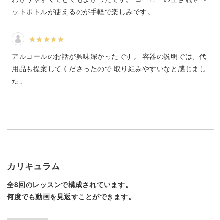
ご自宅で作ることで、無添加のおいしい漬物を召し上がっ
ットボトルが使えるのが手軽で楽しみです。
ていただけます。
また、ご自身やご家族のお好みに合わせて味付けも調整が
アルコールのお話が興味深かったです。 容器の説明では、代
できます。
用品も提案してくださったので 取り組みやすいなと感じまし
た。
冷蔵庫の中にストックしておくことで、「今日はどれにし
よう？」と、その日の気分に合わせてお漬物を選んで、楽
しんでいただけたらと思います。
カリキュラム
意外とハードルが低い漬物
全8回のレッスンで構成されています。
何度でも動画を見返すことができます。