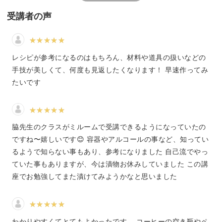
いろいろやり方を教えてくださ
受講者の声
ってとてもよかったです。
毎日の食卓やお弁当の一品追加に、漬物習慣をはじめてみ
ありがとうございました😊
ませんか？
レシピが参考になるのはもちろん、材料や道具の扱いなどの
手技が美しくて、何度も見返したくなります！ 早速作ってみ
たいです
自宅で作るから安心の無添加
今回は、8種類の漬物を学んでいただきます。
脇先生のクラスがミルームで受講できるようになっていたの
ですね〜嬉しいです😊 容器やアルコールの事など、知ってい
「漬物といえばこれ」という定番のものから、「自宅で作
るようで知らない事もあり、参考になりました 自己流でやっ
れるんだ！」という意外なものまで、毎日食べやすいもの
ていた事もありますが、今は漬物お休みしていました この講
を選びました。
座でお勉強してまた漬けてみようかなと思いました
わかりやすくてとてもよかったです。 コーヒーの空き瓶やペ