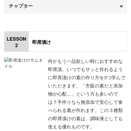
チャプター
このような基礎の部分から、丁寧に解説していきますの
オープニング
00:00
で、いっしょに楽しく学んでいきましょう。
はじめに
00:20
LESSON
即席漬け
2
漬物について
01:51
漬物を使ったアレンジレシピもご紹介します
容器について
06:43
何かもう一品欲しい時におすすめな
即席漬。いつでもサッと作れるよう
漬物はもちろんそのまま頂いても美味しいですが、実は
漬物作りに便利な道具
12:12
に即席漬けの素の作り方を3つ学んで
様々な使い道があります。
いただきます。「市販の素だと添加
おわりに
17:04
物が心配…」という方も多いので
は？手作りなら無添加で安心して食
べられる素が作れます。この３種類
今回は、受講者限定で漬物を使ったレシピのPDFテキスト
の即席漬けの素は、調味液としても
をご用意しました。
使える優れものです。