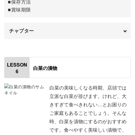
■保存方法
■賞味期限
チャプター
オープニング
00:00
はじめに
00:20
LESSON
白菜の漬物
6
福神漬けを煮る
00:37
保存容器に入れる
09:58
白菜の美味しくなる時期、店頭では
立派な白菜が並びます。けれど、大
完成♪
12:57
きすぎて食べきれない…とお困りの
ご家庭もあることでしょう。そんな
時、白菜を漬物にするのがおすすめ
です。食べやすく美味しい漬物で、