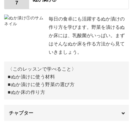
7
使用材料・道具
01:05
本来の漬け方について
01:51
毎日の食卓にも活躍するぬか漬けの
作り方を学びます。野菜を漬けるぬ
白菜を干す
03:40
か床には、乳酸菌がいっぱい。まず
はそんなぬか床を作る方法から見て
白菜を切って漬ける
06:05
いきましょう。
容器に入れて漬ける
10:43
〈このレッスンで学べること〉
さらに数日漬ける
13:39
■ぬか漬けに使う材料
■ぬか漬けに使う野菜の選び方
食べ方について
18:17
■ぬか床の作り方
完成♪
21:53
チャプター
オープニング
00:00