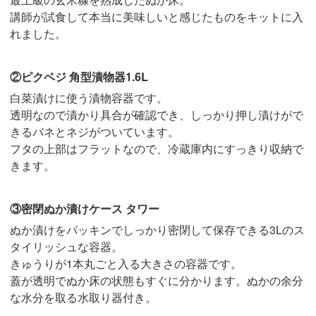
講師が試食して本当に美味しいと感じたものをキットに入
れました。
②ピクベジ 角型漬物器1.6L
白菜漬けに使う漬物容器です。
透明なので漬かり具合が確認でき、しっかり押し漬けがで
きるバネとネジがついています。
フタの上部はフラットなので、冷蔵庫内にすっきり収納で
きます。
③密閉ぬか漬けケース タワー
ぬか漬けをパッキンでしっかり密閉して保存できる3Lのス
タイリッシュな容器。
きゅうりが1本丸ごと入る大きさの容器です。
蓋が透明でぬか床の状態もすぐに分かります。ぬかの余分
な水分を取る水取り器付き。