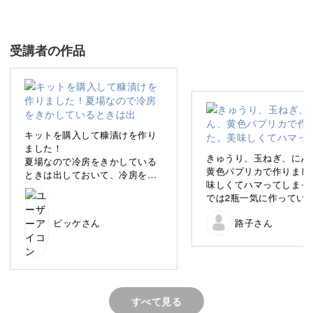
へお伝えしてきました。
お料理を学びたい生徒さんは途絶えることがなく、神楽坂
受講者の作品
にあるお料理教室は35年以上続いています。
その他、TV番組や著書などでも、たくさんのレシピをご
紹介しています。
キットを購入して糠漬けを作り
ました！
きゅうり、玉ねぎ、にん
夏場なので冷房をきかしている
黄色パプリカで作りまし
ときは出しておいて、冷房を消
味しくてハマってしまっ
しているときは冷蔵庫にいれて
では2瓶一気に作ってい
丸２日漬けました。
さて、今回の講座のテーマは「お漬物」！
い夏でも食が進みます。
待ちに待って美味しさひとしお
ピッケさん
路子さん
でした♪
気持ち少し酸っぱかったので、2
「手間がかかる」「難しそう」
日は漬けすぎたかもしれず、1日
でもよかったかもしれません。
好みのつけ具合を見つけていき
こんなイメージが一新され、気軽に生活の中に漬物を取り
たいです！
入れていただけるようになると思います。
すべて見る
足し糠もやっていきたいです。