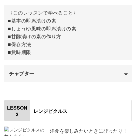
毎日のお漬物として食事のお供はもちろん、漬物をもっと
〈このレッスンで学べること〉
楽しむためのアレンジレシピも合わせて習得していただけ
■基本の即席漬けの素
ます。
■しょうゆ風味の即席漬けの素
■甘酢漬けの素の作り方
■保存方法
■賞味期限
今回ご用意した活用法のレシピは合計10種類。
チャプター
ここでは、その一部をご紹介します。
オープニング
00:00
■醤油風味の即席漬けのもとを使った
切り干し大根の即席
漬け
はじめに
00:20
LESSON
レンジピクルス
3
使用材料・道具
01:15
基本の即席漬けの素の作り方
02:31
洋食を楽しみたいときにぴったり！
■ピクルスを使った
豚肉のソテー、ピクルスソース