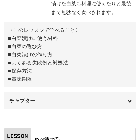
漬けた白菜も料理に使えたりと最後
まで無駄なく食べきれます。
〈このレッスンで学べること〉
■白菜漬けに使う材料
■白菜の選び方
■白菜漬けの作り方
■よくある失敗例と対処法
■保存方法
■賞味期限
チャプター
オープニング
00:00
はじめに
00:20
LESSON
ぬか漬け①