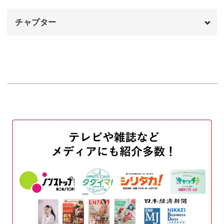
チャプター
オープニング
00:00
はじめに
00:20
野菜を取り出す
00:40
緩くなったぬか床の直し方
04:39
ぬか漬けを切る
11:36
完成♪
16:06