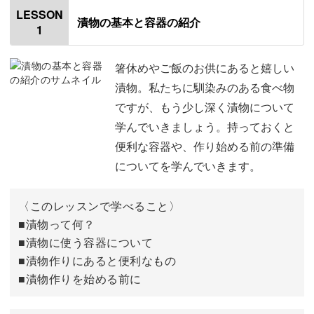
漬物って手間がかかると思われがちですよね。
LESSON
漬物の基本と容器の紹介
1
確かに漬物は、種類によっては難しいものもあります。
箸休めやご飯のお供にあると嬉しい
漬物。私たちに馴染みのある食べ物
今回は、学んだ後はぜひ日常で作っていただきたいという
ですが、もう少し深く漬物について
思いから、電子レンジで簡単に美味しく作るピクルスや、
学んでいきましょう。持っておくと
野菜を漬けるだけで完成する漬物のもとの作り方など、手
便利な容器や、作り始める前の準備
軽に美味しくできる漬物を紹介します。
についてを学んでいきます。
〈このレッスンで学べること〉
■漬物って何？
せっかく漬物作りに挑戦していただくので、同時に漬物に
■漬物に使う容器について
関する知識もお伝えします。
■漬物作りにあると便利なもの
■漬物作りを始める前に
✓そもそも漬物って何？
✓野菜の切り方はこれで合ってる？