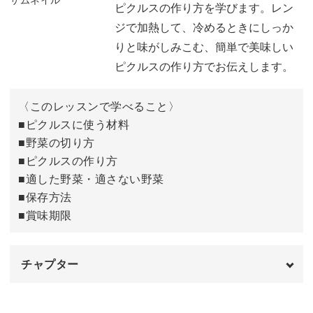
ピクルスの作り方を学びます。レン
キャベツと赤パプリカの即席漬けの作り方
07:10
ジで加熱して、冷めるときにしっか
りと味がしみこむ、簡単で美味しい
しょうゆ風味の即席漬けの素の作り方
13:36
ピクルスの作り方でお伝えします。
■福神漬けを使った
カレーピラフ
甘酢漬けの素の作り方
16:02
〈このレッスンで学べること〉
おわりに
17:58
■ピクルスに使う材料
■野菜の切り方
■白菜の漬物を使った
白菜の漬物とスペアリブの煮込み
■ピクルスの作り方
■適した野菜・適さない野菜
■保存方法
■賞味期限
漬物の新たな魅力を発見して、ぜひ毎日の健康習慣として
取り入れてみてください。
チャプター
オープニング
00:00