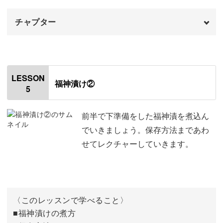
チャプター
オープニング
00:00
はじめに
00:20
LESSON
福神漬け②
5
使用材料・道具
01:28
野菜を切って下漬けする
02:36
前半で下準備をした福神漬を煮込ん
でいきましょう。保存方法まであわ
残りの材料を切る
08:35
せてレクチャーしていきます。
〈このレッスンで学べること〉
■福神漬けの煮方