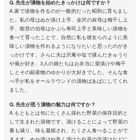
Q. 先生が漬物を始めたきっかけは何ですか？
A.家で漬物を作るのが一般的だった昭和に育ちまし
た。私の母はぬか漬け上手、金沢の叔母は梅干し上
手、能登の伯母はかぶら寿司上手と美味しい漬物を
食べて育ったことで、自然に私も彼女らのように美
味しい漬物を作れるようになりたいと思ったのがき
っかけです。さらに夫は沢庵や塩で揉んだきゅうり
や蕪が好き、3人の娘たちはお弁当に柴漬けや梅干
しとその副産物のゆかりが大好きでした。そんな食
べ手が私をオールラウンドの漬物ばあばにしてくれ
ました。
Q. 先生が思う漬物の魅力は何ですか？
A.もともとは旬にたくさん採れた野菜の保存目的と
して生まれた漬物です。漬けることによって野菜の
量も減り、味も凝縮され、たくさん食べることがで
きます。ぬか漬けや良く漬けた白菜の塩漬けなどに