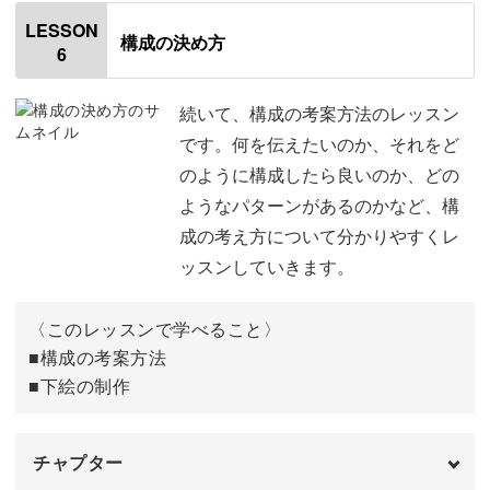
はじめに
00:20
LESSON
構成の決め方
6
使用材料・道具
01:24
崩しでHを書く
01:49
続いて、構成の考案方法のレッスン
です。何を伝えたいのか、それをど
アレンジでBを書く
07:30
のように構成したら良いのか、どの
ようなパターンがあるのかなど、構
崩しとアレンジで「Hello」を書く
11:23
成の考え方について分かりやすくレ
完成♪
20:19
ッスンしていきます。
〈このレッスンで学べること〉
■構成の考案方法
■下絵の制作
チャプター