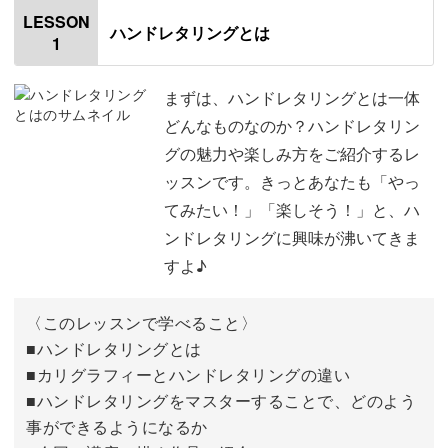
LESSON
きっと、目を引く素敵なハンドレタリングが描けるように
ハンドレタリングとは
1
なりますよ♪
まずは、ハンドレタリングとは一体
どんなものなのか？ハンドレタリン
グの魅力や楽しみ方をご紹介するレ
初心者さんからデザイナー志望の方まで！
ッスンです。きっとあなたも「やっ
てみたい！」「楽しそう！」と、ハ
今回の講座は、初心者さんからデザイナー志望の方まで、
ンドレタリングに興味が沸いてきま
幅広い方を対象としています。
すよ♪
まずは、一本の線を描く練習など、基礎からじっくりと身
につけていきましょう。
〈このレッスンで学べること〉
■ハンドレタリングとは
■カリグラフィーとハンドレタリングの違い
■ハンドレタリングをマスターすることで、どのよう
回が進むごとに、少しずつ本格的なレッスンへとなってい
事ができるようになるか