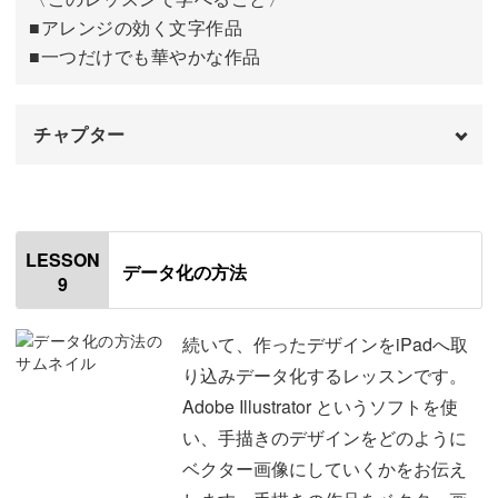
■アレンジの効く文字作品
■一つだけでも華やかな作品
チャプター
オープニング
00:00
はじめに
00:20
LESSON
データ化の方法
9
使用材料・道具
01:06
ロゴを描くポイント
01:50
続いて、作ったデザインをiPadへ取
り込みデータ化するレッスンです。
全体の流れについて
02:30
Adobe Illustrator というソフトを使
い、手描きのデザインをどのように
シンプル、コンパクトについて
05:11
ベクター画像にしていくかをお伝え
サブ文字の書き順について
08:14