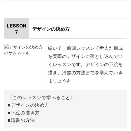
オープニング
00:00
はじめに
00:20
LESSON
デザインの決め方
7
使用材料・道具
00:55
デザインの基本的な考え方について
01:12
続いて、前回レッスンで考えた構成
を実際のデザインに落とし込んでい
PWHについて
02:49
くレッスンです。デザインの下絵を
描き、清書の方法までを学んでいき
グリッドの定番5種について
08:44
ましょう♪
おわりに
10:26
〈このレッスンで学べること〉
■デザインの決め方
■下絵の描き方
■清書の方法