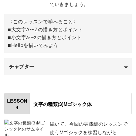
ていきましょう。
練習のポイント
10:35
〈このレッスンで学べること〉
ボールドのNゴシック体の書き方
11:46
■大文字A〜Zの描き方とポイント
■小文字a〜zの描き方とポイント
おわりに
13:46
■Helloを描いてみよう
チャプター
オープニング
00:00
はじめに
00:20
LESSON
文字の種類(3)Mゴシック体
4
使用材料・道具
01:06
A～Hの書き方
01:50
続いて、今回の実践編のレッスンで
使うMゴシックを練習しながら