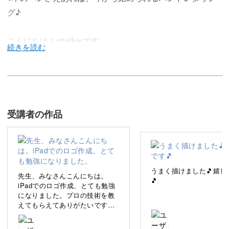
グ♪
こんにちは！chalkerです。
今回は、デザインの基礎を学びながらハンドレタリングを
楽しめる講座を作りました！
受講者の作品
皆さんは「ハンドレタリング」を、ご存知ですか？
ハンドレタリングとは、主に広告で使われる文字をデザイ
ンして魅せる技術のことです。
うまく描けました🎵嬉し
先生、みなさんこんにちは。
🎵
iPadでのロゴ作成、とても勉強
になりました。プロの技術を教
そう聞くといまいちピンと来ないかもしれませんが、様々
えてもらえてありがたいです。
なシーンで活用されているので一度は目にしたことがある
ひとつわからなかったのです
が、家のイラストだけをブラシ
はずです。