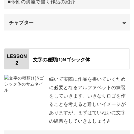
きます。
■今回の講座で描く作品の紹介
デザイン構成の決め方・描いたものをデータ化する方法な
ど、デザイナー志望の方にも役立つ充実のレッスン内容で
チャプター
す。
オープニング
00:00
もちろん、すべてのレッスンは分かりやすく丁寧なレクチ
はじめに
ャーを心がけています。
00:20
LESSON
文字の種類(1)Nゴシック体
「初心者には難しすぎた…」なんてことはありません。
2
ハンドレタリングとは
00:54
どうぞ、どなた様も安心してご参加くださいね。
カリグラフィーとハンドレタリングの違い
01:25
続いて実際に作品を書いていくため
に必要となるアルファベットの練習
ハンドレタリングを使ってできること
02:39
をしていきます。いきなりロゴを作
ることを考えると難しいイメージが
おわりに
03:33
ありますが、まずはていねいに文字
手描きでお洒落なデザインを描き出せるって、とっても素
の練習をしていきましょう♪
敵なことですよね♪