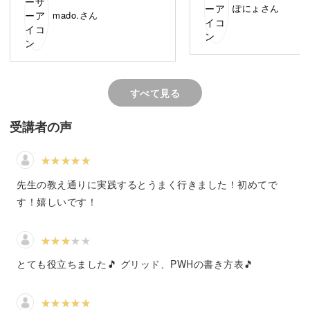
サイズを2ptにしたかったのです
ぽにょさん
例えば、オシャレなカフェで目にする黒板アートと言えば
mado.さん
が、
それにつられてサブの文字も2pt
分かりやすいでしょうか？
になってしまいました。
レイヤーを変えても、ロックを
しても変わってしまうのです。
ハンドレタリングができるようになると、お店のPOP・ウ
なぜなのでしょうか？
ェルカムボード・看板デザインなど、実に幅広い楽しみ方
すべて見る
ができるようになりますよ。
受講者の声
今回の講座では、そんなハンドレタリングの技術を、一か
ら丁寧にレクチャーしていきます。
先生の教え通りに実践するとうまく行きました！初めてで
ハンドレタリングの世界へ一歩足を踏み入れれば、その楽
す！嬉しいです！
しさにハマるはず。
ぜひ、一緒に新しい世界へ飛び込んでみましょう♪
とても役立ちました🎵 グリッド、PWHの書き方表🎵
素敵なロゴが自分で作れちゃう！