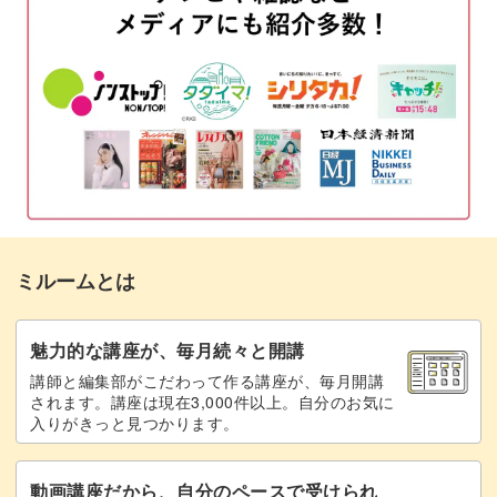
素材を準備する
06:12
Illustratorでデータを読み込む
12:33
ラフにベクターデータ化する
14:47
きれいにベクターデータ化する
17:59
データの保存方法
27:02
ミルームとは
おわりに
30:48
魅力的な講座が、毎月続々と開講
講師と編集部がこだわって作る講座が、毎月開講
されます。講座は現在3,000件以上。自分のお気に
入りがきっと見つかります。
動画講座だから、自分のペースで受けられ