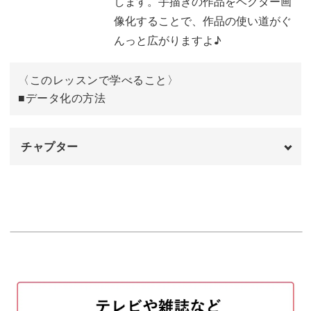
します。手描きの作品をベクター画
像化することで、作品の使い道がぐ
グリッドを書く
12:28
んっと広がりますよ♪
下書きをする
16:44
〈このレッスンで学べること〉
ペン入れをする
18:51
■データ化の方法
消しゴムをかけて修正する
21:55
チャプター
完成♪
24:46
オープニング
00:00
はじめに
00:20
使用ツール
01:04
データ化のポイント
02:51
画像データとベクターデータの違い
04:22