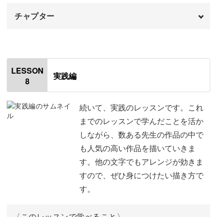
チャプター
オープニング
00:00
はじめに
00:20
LESSON
実践編
8
使用材料・道具
00:56
ペルソナの設定について
01:15
続いて、実践のレッスンです。これ
までのレッスンで学んだことを活か
PWHの表に要素を落とし込む
02:17
しながら、数ある先生の作品の中で
も人気の高い作品を描いていきま
グリッドの中に要素を落とし込む
09:13
す。他の文字でもアレンジが効きま
完成♪
12:37
すので、ぜひ身につけたい描き方で
す。
〈このレッスンで学べること〉