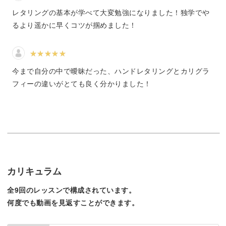
レタリングの基本が学べて大変勉強になりました！独学でや
るより遥かに早くコツが掴めました！
イラストレーターなどのソフトは今回使用しません。
ハンドレタリングができれば、手描きでサラッと素敵なデ
ザインを生み出すことも自由自在！
今まで自分の中で曖昧だった、ハンドレタリングとカリグラ
フィーの違いがとても良く分かりました！
だから、ご自身のブランド・お店のロゴを、ハンドレタリ
ングで作成することだってできちゃいます。
カリキュラム
ご自身の中にあるイメージや想いを、ハンドレタリングに
全9回のレッスンで構成されています。
乗せて表現してみましょう。
何度でも動画を見返すことができます。
手描きだからこそ感じる温かみ・伝わるメッセージがきっ
とあります。