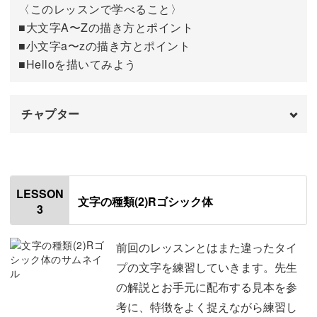
あなたもぜひ、ハンドレタリングの面白さをご体感くださ
〈このレッスンで学べること〉
い。
■大文字A〜Zの描き方とポイント
■小文字a〜zの描き方とポイント
■Helloを描いてみよう
チャプター
オープニング
00:00
はじめに
00:20
LESSON
文字の種類(2)Rゴシック体
3
使用材料・道具
01:00
A〜Cの書き方
01:46
前回のレッスンとはまた違ったタイ
プの文字を練習していきます。先生
D〜Oの書き方
02:55
の解説とお手元に配布する見本を参
考に、特徴をよく捉えながら練習し
P〜Zの書き方
06:15