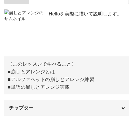
A～Hの書き方
01:39
Helloを実際に描いて説明します。
I～Oの書き方
05:51
P～Zの書き方
08:43
単語を書くときの注意点
13:51
〈このレッスンで学べること〉
完成♪
14:27
■崩しとアレンジとは
■アルファベットの崩しとアレンジ練習
■単語の崩しとアレンジ実践
チャプター
オープニング
00:00