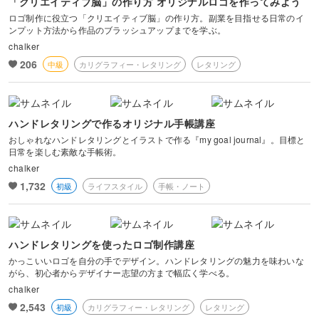
「クリエイティブ脳」の作り方 オリジナルロゴを作ってみよう
ロゴ制作に役立つ「クリエイティブ脳」の作り方。副業を目指せる日常のイ
ンプット方法から作品のブラッシュアップまでを学ぶ。
chalker
206
中級
カリグラフィー・レタリング
レタリング
ハンドレタリングで作るオリジナル手帳講座
おしゃれなハンドレタリングとイラストで作る『my goal journal』。目標と
日常を楽しむ素敵な手帳術。
chalker
1,732
初級
ライフスタイル
手帳・ノート
ハンドレタリングを使ったロゴ制作講座
かっこいいロゴを自分の手でデザイン。ハンドレタリングの魅力を味わいな
がら、初心者からデザイナー志望の方まで幅広く学べる。
chalker
2,543
初級
カリグラフィー・レタリング
レタリング