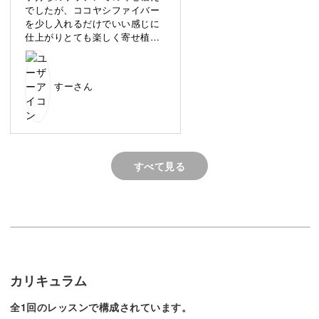
す。
でしたが、ココヤシファイバー
を少し入れるだけでいい感じに
仕上がりとても楽しく寄せ植え
サボテンを育てた経験が無い方にもわかりやすいように、
できました。また挑戦してみた
いです。ありがとうございまし
ご家庭で簡単にできる方法をお伝えしていきますよ。
た。
すーさん
具体的なポイントは、
◆鉢に土を入れるときのポイント
◆サボテンを植える手順
すべて見る
◆サボテンを持つときのポイント
◆全体のバランスをよくするコツ
サボテンをバランスよく植えるコツやしっかり固定する方
法など、長持ちする寄せ植えのポイントを詳しくレクチャ
カリキュラム
ーしていきます。
全1回のレッスンで構成されています。