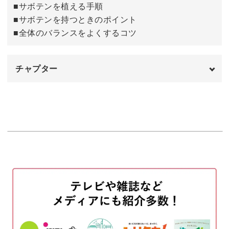
■サボテンを植える手順
■サボテンを持つときのポイント
可愛く寄せ植えしたサボテンをお気に入りの場所に飾っ
■全体のバランスをよくするコツ
て、サボテンのある生活を楽しんでみてくださいね♪
チャプター
オープニング
00:00
はじめに
00:20
使用材料・道具
01:05
鉢を準備する
03:02
配置を決める
04:34
メインのサボテンを植える
06:55