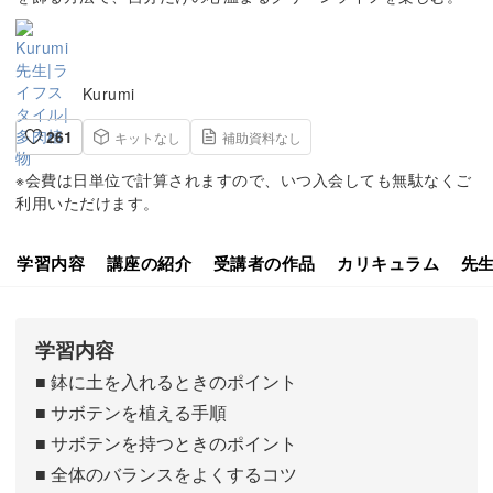
Kurumi
261
キットなし
補助資料なし
※会費は日単位で計算されますので、いつ入会しても無駄なくご
利用いただけます。
学習内容
講座の紹介
受講者の作品
カリキュラム
先
学習内容
■ 鉢に土を入れるときのポイント
■ サボテンを植える手順
■ サボテンを持つときのポイント
■ 全体のバランスをよくするコツ