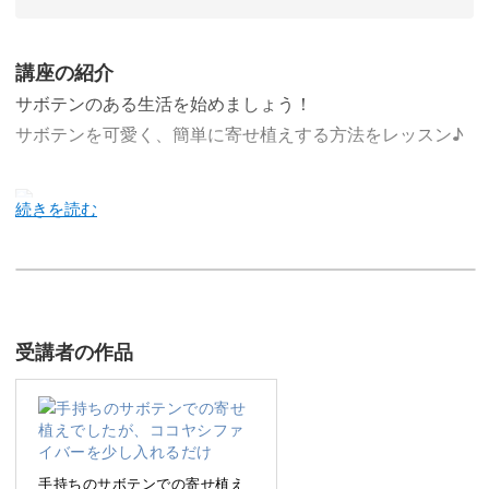
講座の紹介
サボテンのある生活を始めましょう！
サボテンを可愛く、簡単に寄せ植えする方法をレッスン♪
今回のレッスンでは、簡単で可愛くできる、サボテンを寄
せ植えする方法をレクチャーしていきます♪
別レッスン「サボテン生活をはじめよう」で基本知識が学
受講者の作品
べたら、次は寄せ植えにチャレンジしていきましょう。
サボテンの苗を植えるときのポイントやトゲがささらない
方法など、寄せ植えで必要な知識をレッスンしていきま
手持ちのサボテンでの寄せ植え