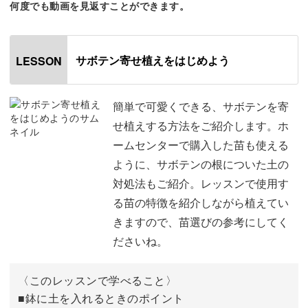
何度でも動画を見返すことができます。
ホームセンターで購入した苗も使えるように、サボテンの
サボテン寄せ植えをはじめよう
LESSON
根についた土の対処法もご紹介。
レッスンで使用する苗の特徴を紹介しながら植えていきま
簡単で可愛くできる、サボテンを寄
すので、苗選びの参考にしてくださいね。
せ植えする方法をご紹介します。ホ
ームセンターで購入した苗も使える
レッスンと同じ苗を使っても可愛いですし、お好みの苗で
ように、サボテンの根についた土の
自由にアレンジすることもできますよ。
対処法もご紹介。レッスンで使用す
る苗の特徴を紹介しながら植えてい
可愛く仕上げる飾りつけの方法もレッスンしますので、寄
きますので、苗選びの参考にしてく
せ植えの仕上げに活用してくださいね♪
ださいね。
寄せ植えしたサボテンを育てていくために、お水をあげる
〈このレッスンで学べること〉
方法やタイミングもレクチャー。
■鉢に土を入れるときのポイント