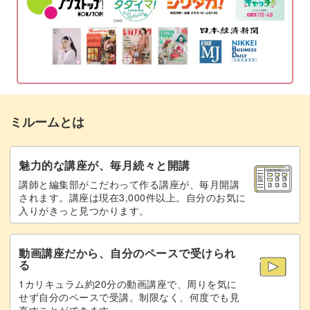
隙間に小さいサボテンを植える
14:45
化粧砂とココヤシファイバーをのせる
17:22
サボテンの寄せ植えの水やり方法
21:07
完成♪
22:22
ミルームとは
魅力的な講座が、毎月続々と開講
講師と編集部がこだわって作る講座が、毎月開講
されます。講座は現在3,000件以上。自分のお気に
入りがきっと見つかります。
動画講座だから、自分のペースで受けられ
る
1カリキュラム約20分の動画講座で、周りを気に
せず自分のペースで受講。制限なく、何度でも見
直すことができます。