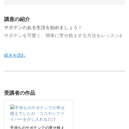
講座の紹介
サボテンのある生活を始めましょう！
サボテンを可愛く、簡単に寄せ植えする方法をレッスン♪
今回のレッスンでは、簡単で可愛くできる、サボテンを寄
せ植えする方法をレクチャーしていきます♪
別レッスン「サボテン生活をはじめよう」で基本知識が学
受講者の作品
べたら、次は寄せ植えにチャレンジしていきましょう。
サボテンの苗を植えるときのポイントやトゲがささらない
方法など、寄せ植えで必要な知識をレッスンしていきま
手持ちのサボテンでの寄せ植え