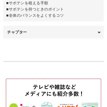
■サボテンを植える手順
■サボテンを持つときのポイント
可愛く寄せ植えしたサボテンをお気に入りの場所に飾っ
■全体のバランスをよくするコツ
て、サボテンのある生活を楽しんでみてくださいね♪
チャプター
オープニング
00:00
はじめに
00:20
使用材料・道具
01:05
鉢を準備する
03:02
配置を決める
04:34
メインのサボテンを植える
06:55