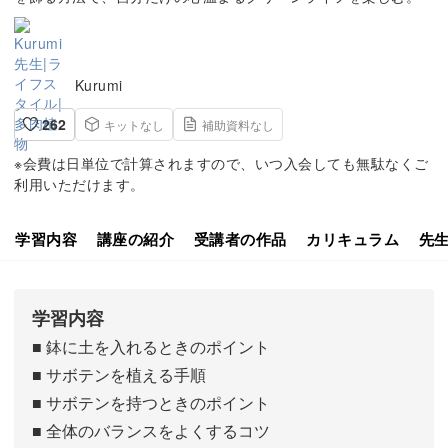
Kurumi
262
キットなし
補助資料なし
※会費は日単位で計算されますので、いつ入会しても無駄なくご
利用いただけます。
学習内容
講座の紹介
受講者の作品
カリキュラム
先
学習内容
■ 鉢に土を入れるときのポイント
■ サボテンを植える手順
■ サボテンを持つときのポイント
■ 全体のバランスをよくするコツ