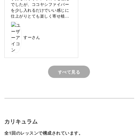
す。
でしたが、ココヤシファイバー
を少し入れるだけでいい感じに
仕上がりとても楽しく寄せ植え
サボテンを育てた経験が無い方にもわかりやすいように、
できました。また挑戦してみた
いです。ありがとうございまし
ご家庭で簡単にできる方法をお伝えしていきますよ。
た。
すーさん
具体的なポイントは、
◆鉢に土を入れるときのポイント
◆サボテンを植える手順
すべて見る
◆サボテンを持つときのポイント
◆全体のバランスをよくするコツ
サボテンをバランスよく植えるコツやしっかり固定する方
法など、長持ちする寄せ植えのポイントを詳しくレクチャ
カリキュラム
ーしていきます。
全1回のレッスンで構成されています。