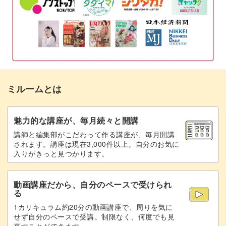
隙間に小さいサボテンを植える
14:45
化粧砂とココヤシファイバーをのせる
17:22
サボテンの寄せ植えの水やり方法
21:07
完成♪
22:22
ミルームとは
魅力的な講座が、毎月続々と開講
講師と編集部がこだわって作る講座が、毎月開講
されます。講座は現在3,000件以上。自分のお気に
入りがきっと見つかります。
動画講座だから、自分のペースで受けられ
る
1カリキュラム約20分の動画講座で、周りを気に
せず自分のペースで受講。制限なく、何度でも見
直すことができます。