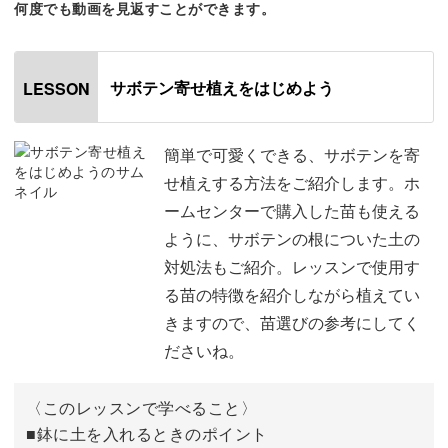
何度でも動画を見返すことができます。
ホームセンターで購入した苗も使えるように、サボテンの
サボテン寄せ植えをはじめよう
LESSON
根についた土の対処法もご紹介。
レッスンで使用する苗の特徴を紹介しながら植えていきま
簡単で可愛くできる、サボテンを寄
すので、苗選びの参考にしてくださいね。
せ植えする方法をご紹介します。ホ
ームセンターで購入した苗も使える
レッスンと同じ苗を使っても可愛いですし、お好みの苗で
ように、サボテンの根についた土の
自由にアレンジすることもできますよ。
対処法もご紹介。レッスンで使用す
る苗の特徴を紹介しながら植えてい
可愛く仕上げる飾りつけの方法もレッスンしますので、寄
きますので、苗選びの参考にしてく
せ植えの仕上げに活用してくださいね♪
ださいね。
寄せ植えしたサボテンを育てていくために、お水をあげる
〈このレッスンで学べること〉
方法やタイミングもレクチャー。
■鉢に土を入れるときのポイント