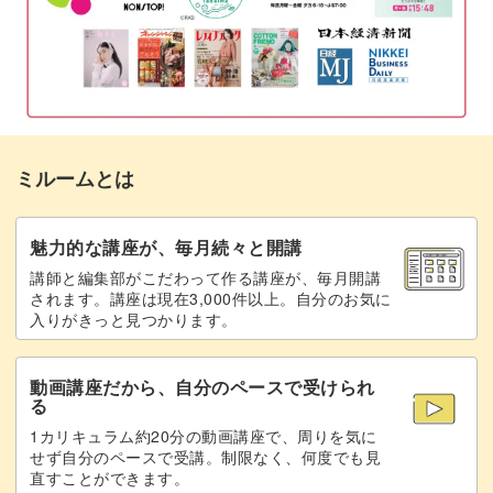
モールドの形とワックスの色を変えて、自由にアレンジし
本体用のワックスを溶かす
05:47
てキャンドル作りを楽しんでいきましょう！
芯をろう引きする
06:05
華やかなバラのキャンドルは、大切な方へのプレゼントに
ワックスをモールドに注いでブロックを入
06:54
もおすすめです。
れる
ミルームとは
モールドから取り出して芯を通す
08:35
ぜひおうち時間に親子でキャンドル作りにチャレンジし
て、素敵な夏の思い出を作ってくださいね♪
完成♪
魅力的な講座が、毎月続々と開講
10:09
講師と編集部がこだわって作る講座が、毎月開講
されます。講座は現在3,000件以上。自分のお気に
入りがきっと見つかります。
動画講座だから、自分のペースで受けられ
る
1カリキュラム約20分の動画講座で、周りを気に
せず自分のペースで受講。制限なく、何度でも見
直すことができます。