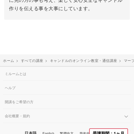
作りを伝える事を大事にしています。
ホーム
>
すべての講座
>
キャンドルのオンライン教室・通信講座
>
マー
ミルームとは
ヘルプ
開講をご希望の方
会社概要・規約
日本語
受講期間：1ヶ月
English
繁體中文
简体中文
한국어