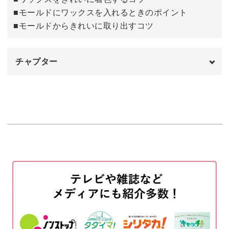
■モールドにワックスを入れるときのポイント
お好みの色に着色するコツやワックスを溶かすときのポイ
■モールドからきれいに取り出すコツ
ントなど、きれいなバラに仕上げるテクニックをレクチャ
ーしていきます。
チャプター
オープニング
00:00
今回はピンクのバラを作りましたが、赤や白、黄色など、
はじめに
00:20
カラフルな色でも作ってみてくださいね♪
使用材料・道具
01:03
たくさん作って並べればお花畑のように見えて、お部屋が
ブロック用ワックスを溶かして紙コップに
01:53
パッと明るい雰囲気に♪
移す
ワックスを着色してモールドに注ぐ
今回のバラキャンドルの作り方がマスターできれば、バラ
02:56
以外のお花も作ることができますよ。
ブロック用のワックスを砕く
04:37