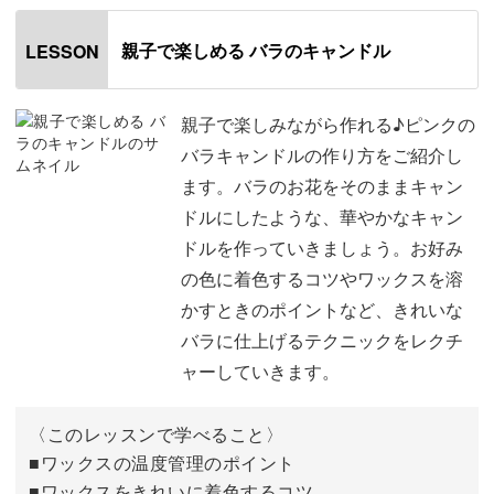
簡単に作れる方法を解説していきますので、お子さまやキ
ャンドル作り初心者さんも楽しみながら作ることが可能で
親子で楽しめる バラのキャンドル
LESSON
す。
親子で楽しみながら作れる♪ピンクの
ワックスを溶かしたり着色したり、固めたりと、実験のよ
バラキャンドルの作り方をご紹介し
うな楽しさが味わえるレッスン内容となっています。
ます。バラのお花をそのままキャン
ドルにしたような、華やかなキャン
完成したバラのキャンドルは、明かりを灯すことはもちろ
ドルを作っていきましょう。お好み
ん、飾って楽しむことができますよ。
の色に着色するコツやワックスを溶
かすときのポイントなど、きれいな
具体的なポイントは、
バラに仕上げるテクニックをレクチ
ャーしていきます。
◆ワックスの温度管理のポイント
◆ワックスをきれいに着色するコツ
〈このレッスンで学べること〉
◆モールドにワックスを入れるときのポイント
■ワックスの温度管理のポイント
◆モールドからきれいに取り出すコツ
■ワックスをきれいに着色するコツ