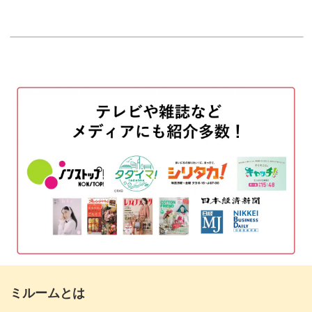
はじめに
00:20
使用材料・道具
01:22
色の配置について
02:54
マーブル模様の作り方
04:39
スワイプ模様の作り方
18:42
ホログラムやストーンをのせる
23:13
トップジェルを塗布する
29:35
未硬化ジェルを拭き取って形を整える
30:58
完成♪
35:06
ミルームとは