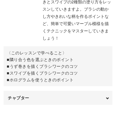
きとスワイプの2種類の塗り方をレッ
デザインのイメージを決定づける色の使い方や配置する位
スンしていきますよ。ブラシの動か
置など、おしゃれなアートに仕上げるためのポイントも詳
し方やきれいな柄を作るポイントな
しくレクチャー。
ど、簡単で可愛いマーブル模様を描
くテクニックをマスターしていきま
今回は7色でサイケデリックマーブルを描きましたが、お
しょう！
手持ちのカラーを組み合わせてチャレンジしてみてくださ
いね！
〈このレッスンで学べること〉
■隣り合う色を選ぶときのポイント
隣り合う色を変えるだけで印象が大きく変わりますので、
■うず巻きを描くブラシワークのコツ
バリエーションは無限に広がります。
■スワイプを描くブラシワークのコツ
■ホログラムを使うときのポイント
ホログラムやラメ、ストーンなどをプラスすれば、指を動
かすたびにキラキラと輝いて華やかに。
チャプター
ぜひサイケデリックマーブルのテクニックをマスターし
オープニング
00:00
て、この夏のおしゃれに取り入れてみてくださいね♪