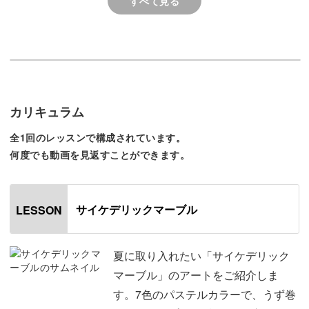
すべて見る
ブラシの動かし方やきれいな柄を作るポイントなど、簡単
で可愛いマーブル模様を描くテクニックをマスターしてい
きましょう！
具体的なポイントは、
カリキュラム
◆隣り合う色を選ぶときのポイント
全1回のレッスンで構成されています。
◆うず巻きを描くブラシワークのコツ
何度でも動画を見返すことができます。
◆スワイプを描くブラシワークのコツ
◆ホログラムを使うときのポイント
サイケデリックマーブル
LESSON
使用するジェルの選び方やブラシの使い分けなど、細かい
ポイントもしっかりおさえてレッスンしていきます。
夏に取り入れたい「サイケデリック
マーブル」のアートをご紹介しま
す。7色のパステルカラーで、うず巻