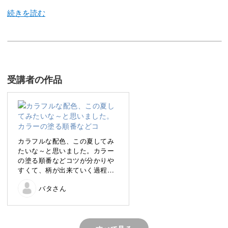
今回のレッスンでは、この夏に取り入れたい、サイケデリ
ックマーブルのアートをレクチャーしていきます♪
受講者の作品
普段はベーシックなデザインが好きな方でも、夏になると
明るい派手めのお爪にしたい方は多いのではないでしょう
か。
カラフルな配色、この夏してみ
今回のサイケデリックマーブルは、7色のパステルカラー
たいな～と思いました。カラー
の塗る順番などコツが分かりや
を使ったカラフルさが魅力。
すくて、柄が出来ていく過程が
楽しいネイルでした！もぅ少し
バタさん
練習して、自爪につけてみま
うず巻きとスワイプの2種類の塗り方をレッスンしていき
す。
ますよ。