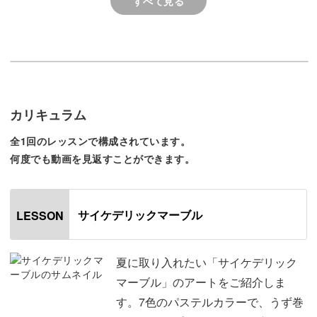
すべて見る
ブラシの動かし方やきれいな柄を作るポイントなど、簡単
で可愛いマーブル模様を描くテクニックをマスターしてい
きましょう！
具体的なポイントは、
カリキュラム
◆隣り合う色を選ぶときのポイント
全1回のレッスンで構成されています。
◆うず巻きを描くブラシワークのコツ
何度でも動画を見返すことができます。
◆スワイプを描くブラシワークのコツ
◆ホログラムを使うときのポイント
サイケデリックマーブル
LESSON
使用するジェルの選び方やブラシの使い分けなど、細かい
ポイントもしっかりおさえてレッスンしていきます。
夏に取り入れたい「サイケデリック
マーブル」のアートをご紹介しま
す。7色のパステルカラーで、うず巻