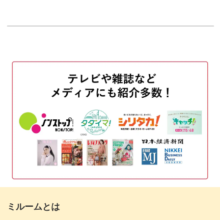
はじめに
00:20
使用材料・道具
01:22
色の配置について
02:54
マーブル模様の作り方
04:39
スワイプ模様の作り方
18:42
ホログラムやストーンをのせる
23:13
トップジェルを塗布する
29:35
未硬化ジェルを拭き取って形を整える
30:58
完成♪
35:06
ミルームとは