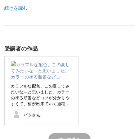
今回のレッスンでは、この夏に取り入れたい、サイケデリ
ックマーブルのアートをレクチャーしていきます♪
受講者の作品
普段はベーシックなデザインが好きな方でも、夏になると
明るい派手めのお爪にしたい方は多いのではないでしょう
か。
カラフルな配色、この夏してみ
今回のサイケデリックマーブルは、7色のパステルカラー
たいな～と思いました。カラー
の塗る順番などコツが分かりや
を使ったカラフルさが魅力。
すくて、柄が出来ていく過程が
楽しいネイルでした！もぅ少し
バタさん
練習して、自爪につけてみま
うず巻きとスワイプの2種類の塗り方をレッスンしていき
す。
ますよ。