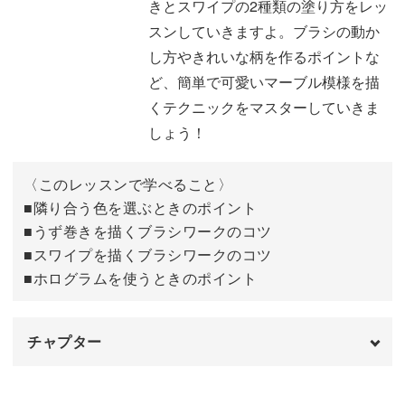
きとスワイプの2種類の塗り方をレッ
デザインのイメージを決定づける色の使い方や配置する位
スンしていきますよ。ブラシの動か
置など、おしゃれなアートに仕上げるためのポイントも詳
し方やきれいな柄を作るポイントな
しくレクチャー。
ど、簡単で可愛いマーブル模様を描
くテクニックをマスターしていきま
今回は7色でサイケデリックマーブルを描きましたが、お
しょう！
手持ちのカラーを組み合わせてチャレンジしてみてくださ
いね！
〈このレッスンで学べること〉
■隣り合う色を選ぶときのポイント
隣り合う色を変えるだけで印象が大きく変わりますので、
■うず巻きを描くブラシワークのコツ
バリエーションは無限に広がります。
■スワイプを描くブラシワークのコツ
■ホログラムを使うときのポイント
ホログラムやラメ、ストーンなどをプラスすれば、指を動
かすたびにキラキラと輝いて華やかに。
チャプター
ぜひサイケデリックマーブルのテクニックをマスターし
オープニング
00:00
て、この夏のおしゃれに取り入れてみてくださいね♪