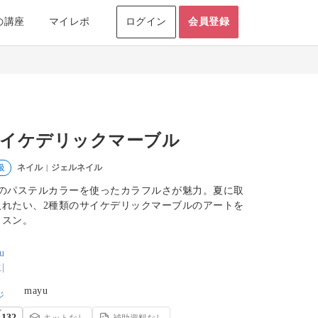
の講座
マイレポ
ログイン
会員登録
イケデリックマーブル
ネイル
ジェルネイル
級
|
色のパステルカラーを使ったカラフルさが魅力。夏に取
入れたい、2種類のサイケデリックマーブルのアートを
ッスン。
mayu
132
キットなし
補助資料なし