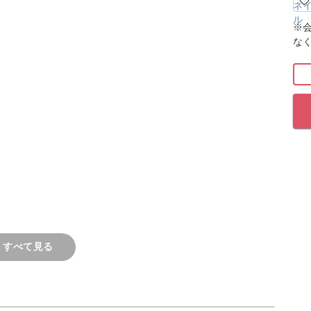
※
な
方でも、夏になると明るい派手めのお爪にしたい
色のパステルカラーを使ったカラフルさが魅力。
をレッスンしていきますよ。
ポイントなど、簡単で可愛いマーブル模様を描く
う！
すべて見る