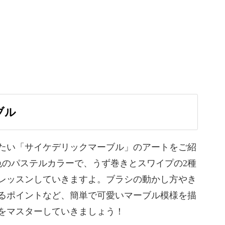
い分けなど、細かいポイントもしっかりおさえて
ブル
たい「サイケデリックマーブル」のアートをご紹
色のパステルカラーで、うず巻きとスワイプの2種
使い方や配置する位置など、おしゃれなアートに
レッスンしていきますよ。ブラシの動かし方やき
チャー。
るポイントなど、簡単で可愛いマーブル模様を描
をマスターしていきましょう！
を描きましたが、お手持ちのカラーを組み合わせ