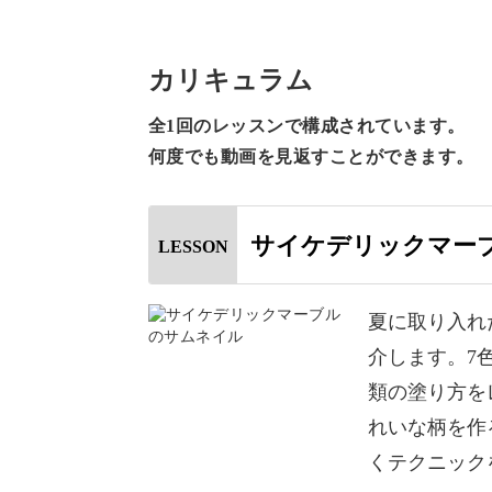
◆隣り合う色を選ぶときのポイント
◆うず巻きを描くブラシワークのコツ
カリキュラム
◆スワイプを描くブラシワークのコツ
全1回のレッスンで構成されています。
◆ホログラムを使うときのポイント
何度でも動画を見返すことができます。
使用するジェルの選び方やブラシの使
レッスンしていきます。
サイケデリックマー
LESSON
夏に取り入れ
介します。7
デザインのイメージを決定づける色の
類の塗り方を
仕上げるためのポイントも詳しくレク
れいな柄を作
くテクニック
今回は7色でサイケデリックマーブル