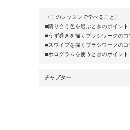
てチャレンジしてみてくださいね！
〈このレッスンで学べること〉
隣り合う色を変えるだけで印象が大き
■隣り合う色を選ぶときのポイント
ります。
■うず巻きを描くブラシワークのコ
■スワイプを描くブラシワークのコ
ホログラムやラメ、ストーンなどをプ
■ホログラムを使うときのポイント
華やかに。
チャプター
ぜひサイケデリックマーブルのテクニ
れてみてくださいね♪
オープニング
はじめに
使用材料・道具