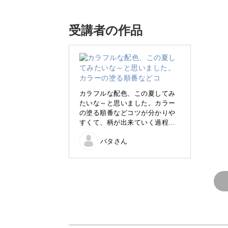
チャーしていきます♪
受講者の作品
普段はベーシックなデザインが好きな
方は多いのではないでしょうか。
今回のサイケデリックマーブルは、7
カラフルな配色、この夏してみ
たいな～と思いました。カラー
の塗る順番などコツが分かりや
すくて、柄が出来ていく過程が
うず巻きとスワイプの2種類の塗り方
楽しいネイルでした！もぅ少し
バタさん
練習して、自爪につけてみま
す。
ブラシの動かし方やきれいな柄を作る
テクニックをマスターしていきましょ
具体的なポイントは、