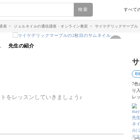
検索
すべて
講座
>
ジェルネイルの通信講座・オンライン教室
>
サイケデリックマーブル
ム
先生の紹介
サ
初
7
り
ートをレッスンしていきましょう♪
レ
れたい、サイケデリックマーブルのアートをレク