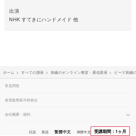
出演
NHK すてきにハンドメイド 他
ホーム
>
すべての講座
>
刺繍のオンライン教室・通信講座
>
ビーズ刺繍
常見問答
有意販售影片的各位
会社概要・規約
受講期間：1ヶ月
繁體中文
日語
英語
簡體中文
韓國語