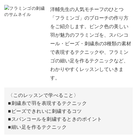
洋輔先生の人気モチーフのひとつ
お気に入りのお洋服やバッグにつけて、キラキラのフラミ
「フラミンゴ」のブローチの作り方
ンゴと一緒にお出かけを楽しんでくださいね。
をご紹介します。ピンク色の美しい
羽が魅力のフラミンゴを、スパンコ
さらに、スパンコール・ビーズ・刺繍糸の色を工夫した
ール・ビーズ・刺繍糸の3種類の素材
り、チャームに仕立てたりと、アレンジに挑戦してみても
で表現するテクニックや、フラミン
◎
ゴの細い足を作るテクニックなど、
わかりやすくレッスンしていきま
ぜひ、可愛いフラミンゴのブローチにチャレンジして、充
す。
実したおうち時間を過ごしていきましょう♪
〈このレッスンで学べること〉
■刺繍糸で羽を表現するテクニック
■ビーズできれいに刺繍するコツ
■スパンコールを刺繍するときのポイント
■細い足を作るテクニック