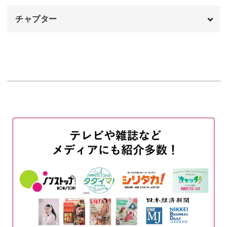
チャプター
オープニング
00:00
はじめに
00:20
使用材料・道具
01:18
図案をオーガンジーに写す
02:10
大きい羽をさす
04:07
小さい羽をさす
14:54
ビーズをさす
17:37
スパンコールをさす
39:51
目をつける