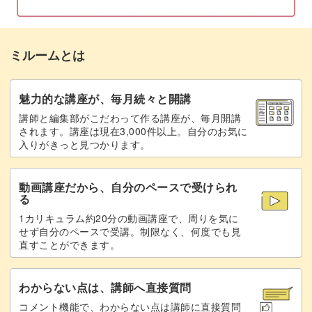
57:29
脚を作る
60:52
ミルームとは
完成♪
97:48
魅力的な講座が、毎月続々と開講
講師と編集部がこだわって作る講座が、毎月開講
されます。講座は現在3,000件以上。自分のお気に
入りがきっと見つかります。
動画講座だから、自分のペースで受けられ
る
1カリキュラム約20分の動画講座で、周りを気に
せず自分のペースで受講。制限なく、何度でも見
直すことができます。
わからない点は、講師へ直接質問
コメント機能で、わからない点は講師に直接質問