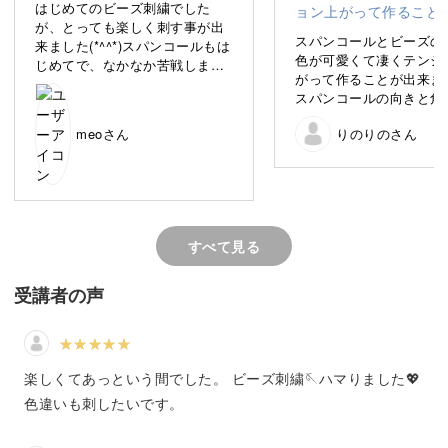
はじめてのビーズ刺繍でした
キラキラと輝くおしゃれなブローチを、洋輔先生と楽しみ
が、とっても楽しく刺す事が出
スパンコールとビーズの
来ました(*^^*)スパンコールもは
ながら作っていきましょう。
色が可愛くて凄くテンシ
じめてで、なかなか苦戦しまし
がって作ることが出来ま
たが、コツが掴めた気がします
スパンコールの向きと角
（*＾-＾*）
3種類の素材で羽を表現するテクニックや、フラミンゴの
だ難しいのと、最後の脚
ビーズ刺繍沼にハマりました(*
細い足を作るテクニックなど、わかりやすくレッスンして
meoさん
りのりのさん
のにかなり苦戦してしま
'ᵕ' )☆ありがとうございました。
た。ジュエリーワイヤー
いきます。
たより太めで硬かったの
張り具合が難しく、途中
ーズが割れてしまい、そ
具体的なポイントは、
まで戻って新しい竹ビー
すべて見る
し直してを繰り返してい
度はワイヤーが切れてし
◆刺繍糸で羽を表現するテクニック
(><)細いワイヤーで補強
受講者の声
◆ビーズできれいに刺繍するコツ
とか繋ぎとめて完成させ
た。力加減などコツがあ
◆スパンコールを刺繍するときのポイント
えて頂きたいです。クリ
◆細い足を作るテクニック
きのピンに加えて、洋輔
楽しくてあっという間でした。 ビーズ刺繍🪡ハマりました💖
最後のコメントで仰って
に、バッグチャームにも
色違いも刺したいです。
3種類の素材で楽しく刺繍しながら、可愛いフラミンゴを
よう3wayにしてみまし
好きなのでブルーバード
完成させていきましょう♪