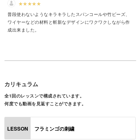
て２つ目のフラミンゴを
来てとても嬉しいです。
普段使わないようなキラキラしたスパンコールや竹ビーズ、
オハシを作ろうと思って
す。頑張ります！
ワイヤーなどの材料と斬新なデザインにワクワクしながら作
成出来ました。
刺繍の始まりの玉留めや糸始末の方法など、きれいな作品
を作るために大切な細かい部分もレクチャー。
刺繍糸だけではなく、ビーズやスパンコールでも面を刺繍
するテクニックをご紹介していきますよ。
カリキュラム
レッスンの最後にはブローチに仕立てる方法も解説してい
ますので、刺繍が完成したらチャレンジしていきましょ
全1回のレッスンで構成されています。
う！
何度でも動画を見返すことができます。
ビーズとスパンコールをふんだんに使ったフラミンゴは、
フラミンゴの刺繍
LESSON
ファッションのポイントにするととても華やかな雰囲気に
♪