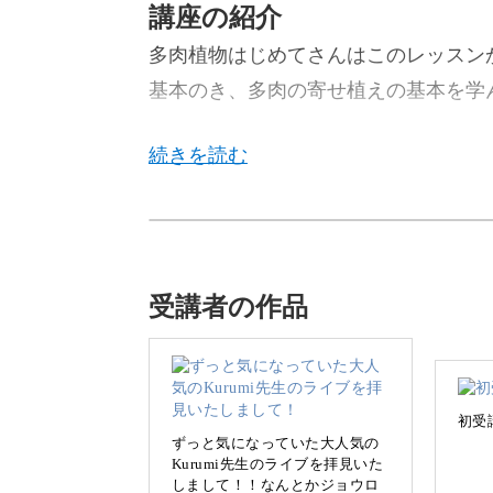
講座の紹介
多肉植物はじめてさんはこのレッスン
基本のき、多肉の寄せ植えの基本を学
今回のレッスンでは、多肉植物がはじ
チャーしていきます♪
受講者の作品
「多肉植物は可愛いけど、どうすれば
「自己流で寄せ植えしたけど、上手く
初受
このような方に向けて、多肉植物の寄せ
ずっと気になっていた大人気の
Kurumi先生のライブを拝見いた
チャーしていきます。
しまして！！なんとかジョウロ