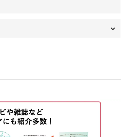
00:00
00:20
01:04
03:26
04:33
12:17
14:35