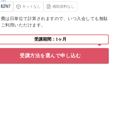
1,767
キットなし
補助資料なし
会費は日単位で計算されますので、いつ入会しても無駄
くご利用いただけます。
受講期間：1ヶ月
受講方法を選んで申し込む
くるみ先生の「基本のき多肉寄
せ植えレッスン」キットの寄せ
植えです