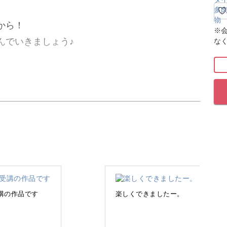
から！
※
んでいきましょう♪
な
めての方向けに寄せ植えの基本テクニックをレク
いいかわからない」
できない」
講の作品です
楽しくできましたー。
植えの基本を、Kurumi先生がわかりやすくレク