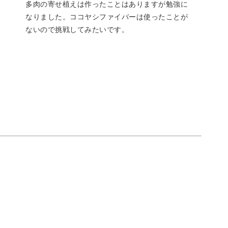
多肉の寄せ植えは作ったことはありますが勉強に
。
なりました。ココヤシファイバーは使ったことが
ないので挑戦してみたいです。
押さえ方など、初心者さんにはわかりにくいポイ
。
モコモコした、可愛い多肉植物の寄せ植えを目指
感をプラスするので、ぐっとおしゃれな寄せ植え
植えができたら、お気に入りの場所に飾って育て