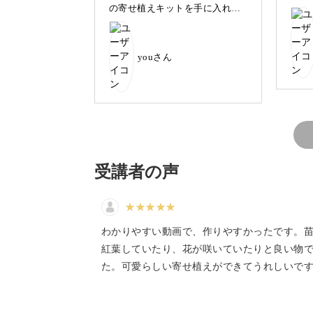
の寄せ植えキットを手に入れる
ことができたので、初めて多肉
実際に小さな寄せ植えをしながら、苗
の寄せ植えにチャレンジしてみ
ました〜🪴ドギマギしました
ン。
youさん
が、アーカイブを残してくださ
っていましたので、何度も見直
しながら安心して植えられたの
ぜひKurumi先生と一緒に、はじめ
では？！と思っております😅先
生のキットの多肉が可愛すぎま
したので、とても完成度高すぎ
でした！自分が植えたとは思え
具体的なポイントは、
ない感じに仕上がりました😍✨
🩷✨渋めのお色の多肉ちゃん達
受講者の声
に、とても癒されています〜🌵
◆基本の寄せ植えの方法
しかも送られたキットの多肉ち
ゃんがあまりにたくさん入って
◆可愛く寄せ植えするポイント
いたので、植えきらなかったも
わかりやすい動画で、作りやすかったです。
のは、また別の鉢に入れて植え
◆寄せ植えを長持ちさせるコツ
させて頂きました！大切に育て
紅葉していたり、花が咲いていたりと良い物
◆隙間を埋めるときのコツ
てあげたいです！
た。可愛らしい寄せ植えができてうれしいで
寝不足になりながら、このたく
さんの可愛い多肉ちゃん達を受
講者さんに梱包してくださって
苗を寄せ植えするときの土の入れ方や