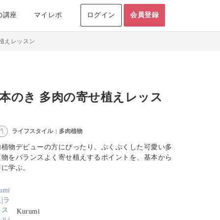
の講座
マイレポ
ログイン
会員登録
植えレッスン
本のき 多肉の寄せ植えレッス
ライフスタイル
多肉植物
門
|
肉植物デビューの方にぴったり。ぷくぷくした可愛い多
植物をバランスよく寄せ植えするポイントを、基本から
寧に学ぶ。
Kurumi