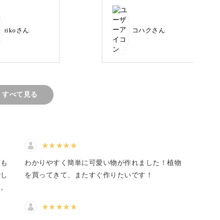
の根の扱い方や植え方のポイントなどをレッス
rikoさん
コハクさん
ての寄せ植えにチャレンジしましょう！
すべて見る
苗も
わかりやすく簡単に可愛い物が作れました！植物
でし
を買ってきて、またすぐ作りたいです！
す。
配置するコツなど、初心者さんでも可愛く寄せ植