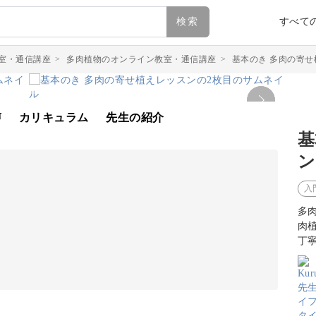
検索
すべて
室・通信講座
>
多肉植物のオンライン教室・通信講座
>
基本のき 多肉の寄せ
声
カリキュラム
先生の紹介
基
ン
入
多
肉
丁