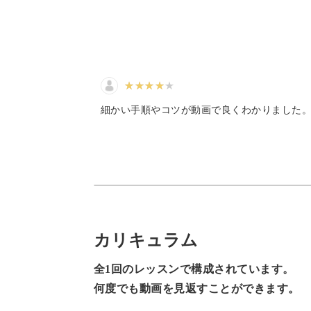
いたのだなぁ…と思うととても
えするコツをレッスンしていきますよ
感慨深かったです！心より感謝
申し上げます🙏✨
更に、少しだけジョウロに汚
れ？！的なものをつけてみまし
た🖤何もないより、味が生まれ
てより素敵なものになりました
🥰✨
途中で土や水を足すタイミングや苗の
お忙しい中、ライブ配信ありが
細かい手順やコツが動画で良くわかりました
とうございます！
ントもしっかりレクチャー。
鉢植えに多肉植物がぎゅっと詰まって
していきましょう♪
ポイントにくるみを飾ってナチュラル
カリキュラム
が完成します。
全1回のレッスンで構成されています。
何度でも動画を見返すことができます。
多肉植物を使ってモコモコ可愛い寄せ