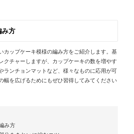
スのようにして図書袋のふちにつけたり、洗える
々な形で応用してカップケーキ模様編みを楽しん
編み方
いカップケーキ模様の編み方をご紹介します。基
レクチャーしますが、カップケーキの数を増やす
やランチョンマットなど、様々なものに応用が可
の幅を広げるためにもぜひ習得してみてください
編み方