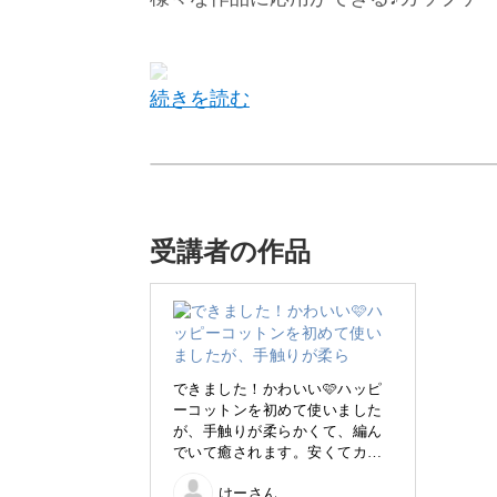
今回のレッスンでは、とびきり可愛い
Sua先生流の技法と色使いで。可愛ら
受講者の作品
今回は模様の編み方レッスンというこ
の編み方を使ってカップケーキの数を
けやポーチなどさまざまなものに応用
できました！かわいい🩷ハッピ
ーコットンを初めて使いました
編めるようになるととてもかんたんな
が、手触りが柔らかくて、編ん
でいて癒されます。安くてカラ
してみてくださいね♪
フルなのも良き✨
けーさん
こういう変わった連続模様の編