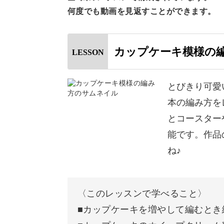
何度でも動画を見返すことができます。
カップケーキをたくさんつなげてレー
糸で編んでコースターにしたりと、色
でみてください♪
カップケーキ模様の
LESSON
とびきり可愛
本の編み方を
とコースター
能です。作品
ね♪
〈このレッスンで学べること〉
■カップケーキを増やして編むとき