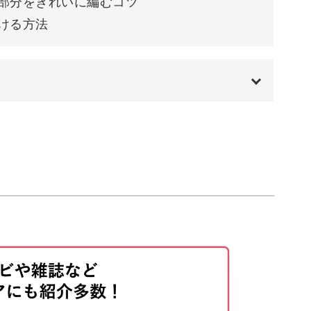
部分をきれいに編むコツ
ける方法
00:00
00:20
01:10
02:14
む
02:45
編む
04:30