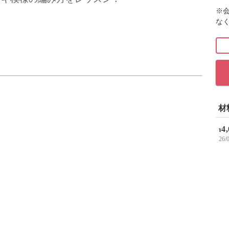
※
な
カップケーキ模様の編み方をレッスン。
しいカップケーキを編んでいきます♪
材
4
とで、基本の編み方をレクチャーしていますがこ
¥
26
増やすとコースターやランチョンマット、ひざか
が可能♪
模様なので、作品の幅を広げるためにもぜひ習得