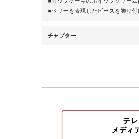
■カップケーキのホイップクリーム
■ベリーを表現したビーズを飾り付
チャプター
オープニング
はじめに
使用材料・道具
作り目を編む
1段目カップケーキの土台部分を編
2段目カップケーキのカップ部分を