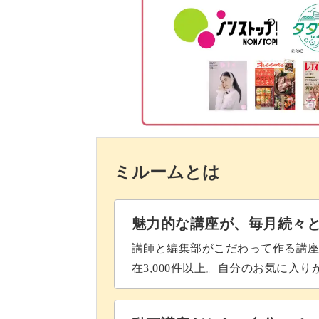
3段目ピンクのクリームを編む
4段目ホイップクリーム部分を編む
5段目カップケーキの土台部分を編
糸を処理する
ベリーをつける
ミルームとは
完成
魅力的な講座が、毎月続々
講師と編集部がこだわって作る講
在3,000件以上。自分のお気に入