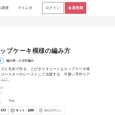
の講座
マイレポ
ログイン
会員登録
ップケーキ模様の編み方
編み物
かぎ針編み
級
|
ーズと毛糸で作る、とびきりキュートなカップケーキ模
。コースターやレースとして活躍する、可愛い手作りア
テムに。
Sua
439
キット・材料
補助資料なし