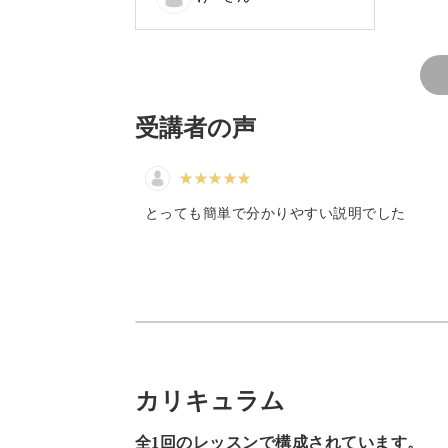
み方、もっと知りたいです、ぜ
◆カップケーキを増やして編むとき編
ひまた開講してください🙏
◆カップケーキのホイップクリーム部
◆ベリーを表現したビーズを飾り付け
受講者の声
など、可愛らしいカップケーキ模様に
していきます♪
とっても簡単で分かりやすい説明でした
カップケーキ模様をマスターしたら、
今回レッスンで使用しているような色
カリキュラム
たりな雰囲気で作ることができます。
全1回のレッスンで構成されています。