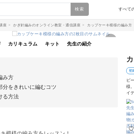
検索
すべて
講座
>
かぎ針編みのオンライン教室・通信講座
>
カップケーキ模様の編み方
声
カリキュラム
キット
先生の紹介
カ
初
編み方
ビ
部分をきれいに編むコツ
様
イ
ける方法
ーキ模様の編み方をレッスン！