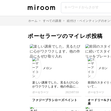
ホーム
>
すべての講座
>
絵付け・ペインティングのオン
ポーセラーツのマイレポ投稿
メロン
メロン
楽しい講座でした。見るたびに心
前回のスタイリ
がワクワクします。他の作品にも
いて
ぜひ取り入れてみたいです。
スタイリッシュ
ポーセラーツ
2023/07/10
ポーセラーツ
ートに描きまし
なプレートがで
ファジーブラシローズペイント
オードリー&ク
座