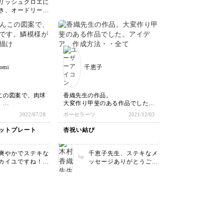
リッシュクロエに
き、オードリーを
作成くださりあり
ございました。
が繊細で美しい曲
いていますね。
腕、ドレスなどど
です。 また、
omi
千恵子
ドプレートにドッ
ても合いますね。
らも学びながらス
作品作りを続けて
この図案で、肉球
香織先生の作品。
いね。
。
大変作り甲斐のある作品でした。
なかなか描けない
アイデア、作成方法・・全てが考
2022/07/28
ポーセラーツ
2021/12/03
れました。
えさせられ、技術向上につながる
作品だと思います。
ットプレート
杏祝い結び
爽やかでステキな
千恵子先生、ステキなメ
カイユですね！
ッセージありがとうござ
のNaomiさんの愛
います。インストラクタ
められたステキな
ーの先生に作り甲斐があ
なりましたね❣️
ると言っていただけて本
当に嬉しいです。細やか
で正確なカッティングも
技術向上につながります