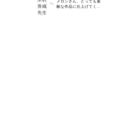
メロンさん、とっても素
敵な作品に仕上げてくだ
さり嬉しいです❣️空間を
生かしたオシャレで可愛
いバッグがまたまたステ
キですね❗️楽しく学んで
いただき光栄です❗️