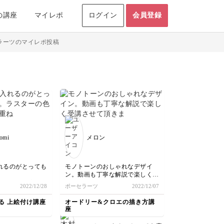
の講座
マイレポ
ログイン
会員登録
ラーツのマイレポ投稿
omi
メロン
れるのがとっても
モノトーンのおしゃれなデザイ
ン。動画も丁寧な解説で楽しく受
薄くて、再度重ね
講させて頂きました。お見本の陶
2022/12/28
ポーセラーツ
2022/12/07
板ではなくお皿に描いたので面積
ルが影を潜めてし
が大きくなり下の方のバッグのデ
る 上絵付け講座
オードリー&クロエの描き方講
ザインを変えてます。
座