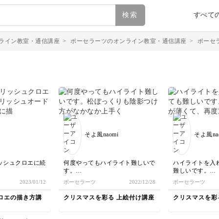
検索
すべて
ライン教室・通信講座
>
ポーセラーツのオンライン教室・通信講座
>
ポーセ
そよ風naomi
そよ風na
ッシュクロエに続
何度やってもハイライト難しいで
ハイライトを入
す。
難しいです。
オードリーをプレ
松ぼっくりも陰影つけ方がなかな
ラスターの色が
2023/01/12
ポーセラーツ
2022/12/28
ポーセラーツ
た。とてもお洒落
か上手くいかず
塗りしました。
きて嬉しいです。
心が折れそうでした。
お陰でクラック
ロエの描き方講
クリスマスを彩る 上絵付け講座
クリスマスを彩
まいました。