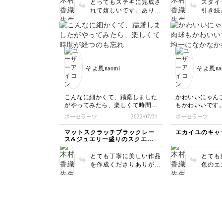
とってもステキに完成さ
スタイ
れて嬉しいです。ありが
引き続
とうございました。
丁寧に
がとう
ライン
線を描
お顔、
れも素敵
そよ風naomi
そよ風na
ラウン
トがと
これか
テキな
こんなに細かくて、躊躇しました
かわいいにゃん
くださ
がやってみたら、楽しくて時間が
もかわいいです
経つのも忘れていました。
鱗模様が均一に
ポーセラーツ
2022/07/31
ポーセラーツ
2種類のレースとジュエリーが、
けど、楽しく作
とてもオシャレで完成した時には
マットスクラッチブラックレー
エカイユのキャ
歓声と、拍手でした。
ス&ジュエリー盛りのスクエア
プレート
とても丁寧に美しい作品
とても
を作成くださりありがと
色のエ
うございます❣️ 楽しんで
猫好き
いただいたこと、完成さ
情が込
れたときの感動が伝わっ
作品に
てきました❣️ とても嬉し
いです❣️