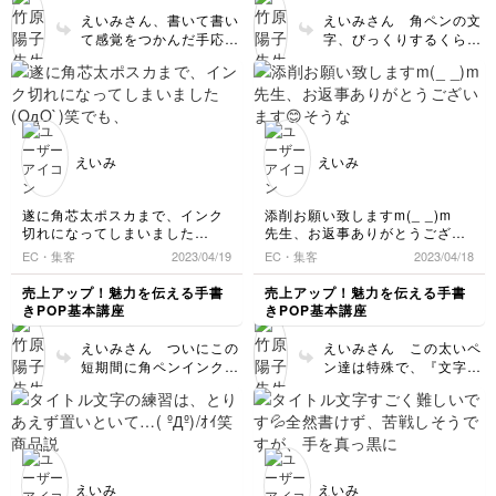
べたいもののメニューを先生の
でした！まだ練習全然足らなく
えいみさん、書いて書い
えいみさん 角ペンの文
教えて下さった方法で推しメニ
て上手くできてないけど、先生
て感覚をつかんだ手応え
字、びっくりするくらい
ュー書きまくった成果があるか
のインスタ見ながら憧れモチベ
を感じます！ 大きく、
上達していて驚いており
は、謎ですが🤤）
ーションを上げつつ、頑張りま
くっつけて、均一サイズ
ます❗️❗️ 線がのびのびして
す(ง •̀_•́)ง
で、高さを揃えて書く、
いて均一。数回前の画像
文字のバランスも、前の文字が
これを難しいペン使いで
に比べると 文字の隙間
大っきい感じだから、次はこの
全集中して描くのは大変
も減って、カーブも大き
くらいかな？！等推し量りなが
だったと思います。 も
くて、一文字一文字大胆
らやってみます。ありがとうご
えいみ
えいみ
う完全に慣れましたね。
ざいます😊
に迷いなく書けています
一般的に縦線（四角枠）
ね✨相当練習されたので
がなくなると文字間に隙
はと思います。何だか自
遂に角芯太ポスカまで、インク
添削お願い致しますm(_ _)m
間を作ってしまって、間
分が練習に打ち込んでい
切れになってしまいました
先生、お返事ありがとうござい
が抜けてしまう傾向があ
た頃を思い出しました☺️
(OдO`)笑
ます😊そうなんですね！タイト
EC・集客
2023/04/19
EC・集客
2023/04/18
りますがその辺りもバッ
楽しんで続けてください
でも、描く度に自分の文字がマ
ル文字本当に難しく、文字終わ
チリ👌できています。
ね。
シになってる気がするのですが
りのペンの上げ方とか、バラン
売上アップ！魅力を伝える手書
売上アップ！魅力を伝える手書
推しメニュー練習の成果
いかがでしょう！笑
スをとるコツとか、普通に描く
きPOP基本講座
きPOP基本講座
可愛い文字はともかく…(遠い
だと思います。推し大事
より数段ポップメイトも角芯太
目…笑)バランスや縦横比率等、
も難しく、どこが起点になるの
です❗️（笑）
えいみさん ついにこの
えいみさん この太いペ
意識するとやっぱり違うんだな
かいっぱい書かないと、わかる
短期間に角ペンインクま
ン達は特殊で、『文字の
あと実感してます！💪🔥❣️頑張
ようにならないんじゃ…とか。
で使い切ってしまわれた
形』ではなく、線やつな
る！！
良かったらご指導お願いいたし
のですね❗️❗️文字の全体バ
ぎなど、『使いこなしの
ます🙇‍♀️
ランスとってもいいで
部分』で苦心されるかと
す。丁寧にポイントを狙
思います。 ●文字の形や
って練習されてるのがよ
スペーシングバランスは
くわかります。 一見地
申し分ないです。基本の
えいみ
えいみ