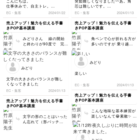
こんにちは。
突如難しくなりました〰️あ。角
ますが文字の形はしっか
仕事休みで、自主トレ。
芯は難しいです。
り書けていますので完成
ハートが難しい〰️。
しばらく、ここの所を練習強化
EC・集客
2024/01/22
EC・集客
2024/01/13
は近いですよ✨ ①このペ
こつをつかむまでがんばりま
します。
ンは 文字書きの良し悪
す。
売上アップ！魅力を伝える手書
売上アップ！魅力を伝える手書
しよりも インクの量の
きPOP基本講座
きPOP基本講座
調整が思ったより影響し
ます。 お写真を見た限
みどりさん 線の開始
角ペンで心が折れる方が
りではインクがムラなく
と終わりが90度で 完
多いのですが 乗り越え
たっぷりと出ているよう
璧‼️✨ くの字の継ぎ目の
たらもう自由自在です✨
ですので、その辺は
かどが しっかりピッタ
ちょっとしたことでいい
OK。 もしかしたらコピ
リあわさってて 完璧‼️
ので心折れそうになった
ー用紙が書きにくいのか
みどり
✨ 地味〜な練習ですが頑
らご質問くださいね‼️ ち
もしれません。キットの
みどり
張ってください✨ ハート
ゃんと太く均一にかけて
中に入っているケント紙
楽しい
は無理せず 基本練習の
るのでバッチリです。こ
を使ってみると、インク
文字の大きさのバランスが難し
一例ですので 書き順や
のハート型はサイズが小
で紙が波打たずにするす
くなってきました
EC・集客
2024/01/13
ペン先の向きも書きやす
さいので難しいかもしれ
るとなめらかに線が書け
EC・集客
2024/01/13
い方法を模索して色々チ
ません。形を整えること
ると思います。 文字の
売上アップ！魅力を伝える手書
ャレンジしてみてくださ
は二の次で 楽しんで練
形の練習はコピー用紙、
きPOP基本講座
売上アップ！魅力を伝える手書
いね！
習してみてくださいね✨
書き味を確かめるにはケ
きPOP基本講座
ント紙 という感じでう
こんな地味な基本練習が
まく使い分けて練習して
楽しいなんて😁素敵✨ と
文字の形のことはいった
みてください。 お手持
っても嬉しいです✨
ん忘れて（形バッチ
ちのケント紙がなくなり
リ‼️）大きさや高さ揃え
ましたら、最寄りの文房
を意識してみてください
具店などで1枚20円位で
ね😀 コツコツ進めてく
みどり