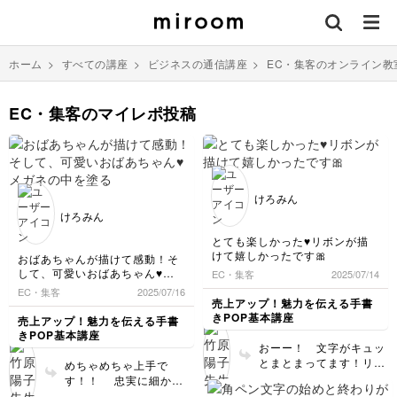
ホーム
>
すべての講座
>
ビジネスの通信講座
>
EC・集客のオンライン教
EC・集客のマイレポ投稿
けろみん
けろみん
とても楽しかった♥️リボンが描
けて嬉しかったです🎀
おばあちゃんが描けて感動！そ
して、可愛いおばあちゃん♥️メ
EC・集客
2025/07/14
ガネの中を塗るか塗らないか迷
EC・集客
2025/07/16
っています。先生ならどうされ
売上アップ！魅力を伝える手書
ますか？
きPOP基本講座
売上アップ！魅力を伝える手書
初めてコピックを使いました。
きPOP基本講座
やさしい発色でいいですね。い
おーー！ 文字がキュッ
ろいろな色が欲しくなりました
とまとまってます！リボ
めちゃめちゃ上手で
(*´˘`*)♡
ンや木目、細い線と太い
す！！ 忠実に細かく
外側を太く描くこと、「いいこ
線の使い分けもできてて
ペンを使い分けてくださ