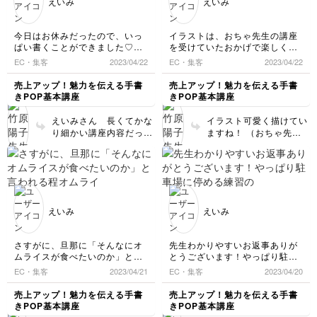
えいみ
えいみ
や黒背景のPOPの描き方も講座
グ』をしっかり計算され
すので 色々なものをい
にしてください🙌笑
てて すごく整って見え
っぱい書いて練習してみ
ます ポップはつい『可
てくださいね☺️ （パソ
今日はお休みだったので、いっ
イラストは、おちゃ先生の講座
愛い文字』から入りがち
コンで作る時も基本は使
ぱい書くことができました♡
を受けていたおかげで楽しく受
ですが基本のスペーシン
えます☺️）
レイアウトの大切さを講座で学
講できました！イラストのバリ
EC・集客
2023/04/22
EC・集客
2023/04/22
グや余白を覚えることで
べて、隙間があきすぎたら、う
エーションが増えてpopにもた
パッと目に入るようなワ
まく埋めれるといいな🎶
くさん活用したいです！ありが
売上アップ！魅力を伝える手書
売上アップ！魅力を伝える手書
ンランク上のポップに仕
とうございました(*^^*)
きPOP基本講座
きPOP基本講座
上がります。文字につい
てはは『鉄則』を思い出
えいみさん 長くてかな
イラスト可愛く描けてい
しながらコツコツ練習し
り細かい講座内容だった
ますね！ （おちゃ先生
てみてくださいね❗️練習
と思います😂 書くこと
に感謝です✨☺️） ポップ
の成果をいつでもまたマ
がを楽しむというよりは
は広告なので、上手に書
イレポで送ってください
設計していく に近く
く というよりはストー
ね☺️ 黒背景ポップのご
理解しづらいところ疑問
リー性があるイラストを
要望もありがとうござい
点などは大丈夫でしたで
描くことを楽しんでもら
ます✨ 貴重なリクエス
しょうか🙆‍♀️。 実際書く
えたらと思います。 え
えいみ
えいみ
ト 今後の参考にしたい
時はここまで細かく作業
いみさん いよいよ終盤
です ありがとうござい
しないかと思いますが
突入ですね！もう一息
ました✨
脳内では同じことをする
楽しんでくださいね。
さすがに、旦那に「そんなにオ
先生わかりやすいお返事ありが
必要があるので 細か
ムライスが食べたいのか」と言
とうございます！やっぱり駐車
いレイアウト、特に文字
われる程オムライスタイトル文
場に停める練習のように、なん
EC・集客
2023/04/21
EC・集客
2023/04/20
を置いていく時のスペー
字を練習しまくって笑
どもくゃってコツを掴む(▭-
シングの基本を感じてい
本番の用紙に描く決心をしまし
▭)✨ですね！
売上アップ！魅力を伝える手書
売上アップ！魅力を伝える手書
ただけたら嬉しいです☺️
た！
あと、文字終わりのとこネジを
きPOP基本講座
きPOP基本講座
(コピー用紙白紙に、いっぱい食
✨
巻くように！は、目からウロコ