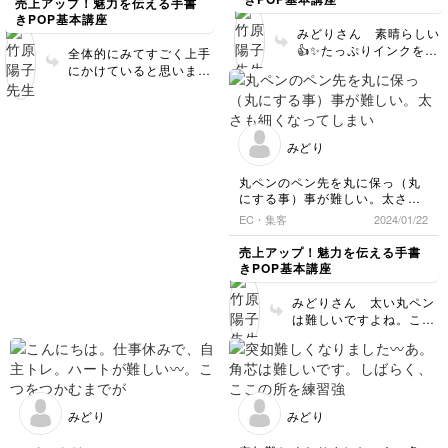
売上アップ！魅力を伝える手書
きPOP基本講座
みどりさん 素晴らしい
👍✨たっぷりインクを出
全体的にみてすごく上手
して書いてる証明ですね
にかけていると思います
(^_−)−☆
❗️練習の成果がすごいで
すね✨ かげは どっちを
向いてるのか混乱してし
まうと思いますが 何回
みどり
か練習すれば慣れてくる
と思います☺️ 向きに慣
丸ペンのペン先を丸に保っ（丸
れてくれば ためらわず
にする事）事が難しい。太さも
迷いなくペン入れできる
細くなってしまいます
EC・集客
2024/01/22
ので太さもストロークも
安定してきます。そうな
売上アップ！魅力を伝える手書
ったらもう自由自在です
きPOP基本講座
❗️ もしも太さで混乱する
ようでしたら、細めの丸
みどりさん 太い丸ペン
ペンで 同じ考え方で影
は難しいですよね。この
を書いてみてください
講座にこの丸ペンの練習
ね。
を組み込むか迷いました
が使えるようになればワ
ンランク上のポップが描
けるようになると思い
みどり
みどり
入れさせてもらいまし
た。なので難関かと思い