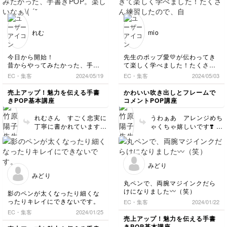
さり大変嬉しく思いま
本練習をコツコツして下
す。 もしよかったら平
さってるのがよくわかり
面から立体にしていくコ
ます！！ このまま頑張
スメやケーキのイラスト
って（頑張りすぎず）練
れむ
mio
もぜひ拝見させてくださ
習を楽しんでくださいね
い(^^)
✨
今日から開始！
先生のポップ愛💛が伝わってき
昔からやってみたかった、手書
て楽しく学べました！たくさん
きPOP。
練習したので、自分でアレンジ
EC・集客
2024/05/19
EC・集客
2024/05/03
楽しいなぁ\( ´˘`)/
をしてみました！ポップをメッ
バランスが難しい。
セージカードに使ってみようと
売上アップ！魅力を伝える手書
かわいい吹き出しとフレームで
沢山書いて慣れなきゃだなぁ！
思います。ありがとうございま
きPOP基本講座
コメントPOP講座
した。
れむさん すごく忠実に
うわぁあ アレンジめち
丁寧に書かれています
ゃくちゃ嬉しいです❣️ た
ね！ 地味な文字の基本
くさん練習してアイデア
練習が多いですがたくさ
が湧き出てる様子が伝わ
ん書いているうちにどん
りました！こんなふうに
な文字も自由自在に書け
ご自身の発想で書くこと
みどり
るようになると思いま
を楽しんでいただけてな
みどり
す。基本練習を楽しいと
により嬉しいです。 ま
丸ペンで、両腕マジインクだら
言っていただけてとても
た作品ぜひ送ってくださ
けになりました〰️（笑）
影のペンが太くなったり細くな
うれしいです☺️また作品
い。お待ちしています
ったりキレイにできないです。
EC・集客
2024/01/22
見せてくださいね。
ね。
EC・集客
2024/01/25
売上アップ！魅力を伝える手書
きPOP基本講座