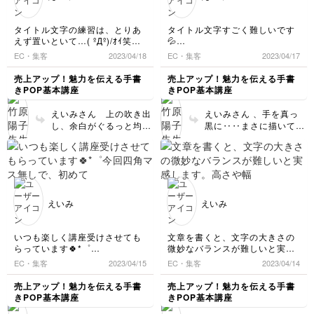
味な基礎的な内容です
練習がバッチリ生きてい
が いざご自身でポップ
らっしゃいます☺️ ●『文
を描く時にこのバランス
字終わりのペンの上げ
タイトル文字の練習は、とりあ
タイトル文字すごく難しいです
の取り方が役にたつはず
方』は 書いてる文字が
えず置いといて…( ºДº)/ｵｲ笑
💦
です。難しい角ペンの壁
ペン先で見えず、起点終
商品説明講座やりました。イラ
全然書けず、苦戦しそうです
EC・集客
2023/04/18
EC・集客
2023/04/17
を越えたのでこの先はも
点がわからない（形を先
ストっぽいの描くのはやっぱり
が、手を真っ黒にしながらうぅ
っと楽しいですよ✨
読みしずらい）という事
楽しい🎶余白をケチらずに取
ぅぅ💦って…
売上アップ！魅力を伝える手書
売上アップ！魅力を伝える手書
かなと勝手に理解いたし
る！メリハリ付けてポスカ使い
先生の描いた実用例が、また本
きPOP基本講座
きPOP基本講座
分ける！大事大事φ( -᷅ ̫̈-᷄ ｀)ﾒﾓﾒﾓ
当に凄く綺麗✨で憧れます。あ
ました！ もしそうでし
んな風に描けるようになるま
たら このテキストの枠
えいみさん 上の吹き出
えいみさん 、手を真っ
で、まだまだ💦まだまだ💦いっ
サイズではなくて、線の
し、余白がぐるっと均一
黒に‥‥まさに描いてる
ぱい書かないとですね。
ない白紙に自由なサイズ
に取れていて 文字が浮
様子が伝わるマイレポあ
で好きな文字 推しの名
かんで見えていますよ❗️
りがとうございます☺️
前や英単語など‥を書い
すごく地味なこだわりで
太いポップメイトやポス
てみてください☺️（文字
すが知ると知らないでは
カは扱いが少々厄介で、
の高さ揃えるとか等々ポ
見栄えが違います☺️バッ
インクが芯にしっかり染
ップ文字の基本法則は守
チリです✨ 木目も線が多
み込んでいないと綺麗な
えいみ
えいみ
って） 狭い線のあるパ
くてごちゃごちゃしやす
線の文字が書けません。
ーキングには駐車できな
い難しいモチーフです
おまけに芯が太くて手元
いけど 線のない大きな
が 『余白』と、『ペン
が見えにくいですよね！
いつも楽しく講座受けさせても
文章を書くと、文字の大きさの
広場なら停められる。停
の細太』が使い分けられ
たぶんえいみさんは た
らっています🍀*゜
微妙なバランスが難しいと実感
めてるうちに 車体サイ
ていてバッチリ読みやす
っぷりインクを出してし
今回四角マス無しで、初めて書
します。高さや幅をそろえたり
EC・集客
2023/04/15
EC・集客
ズがわかってきて線のあ
2023/04/14
いです✨ タイトル文字と
っかり試し書きしながら
いて意外にもちゃんと文章納め
意識しないとですね！
るところにバッチリ駐車
りあえず置いといて も
正しく描いていたのだと
られて、基礎練すっげえΣ(ﾟωﾟ
次からいよいよ四角マスなしに
売上アップ！魅力を伝える手書
売上アップ！魅力を伝える手書
できるようになる そん
し疑問や質問ありました
推測致します。私もいま
ﾉ)ﾉと！！
なるから、余計難しくなりそう
きPOP基本講座
きPOP基本講座
な感覚です。 まずは楽
先生のカリキュラムに乗っとっ
ら『添削希望』など一言
ですね…ふぁいとぉお🎶
だに真っ黒になりますよ
しくたくさん書いてペン