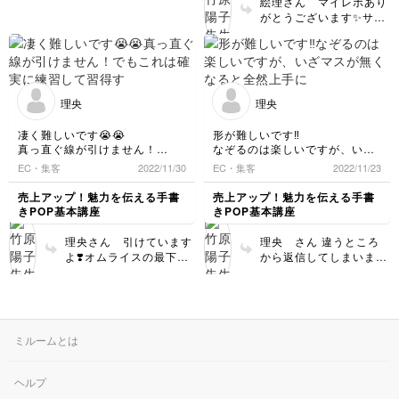
たから後で書き足せばい
絵理さん マイレポあり
いな』と目も肥えて行き
がとうございます✨サイ
ます☺️えいみさんは基本
ズや線が均一でバッチリ
練習をご理解くださって
です❗️ 地味な基本練習で
いて文字バランスもバッ
すが 下書きなしでフリ
チリ！ですので焦らずお
ーハンドで描く時に「基
考えくださいね☺️
本が役に立ってる♪」と
理央
理央
実感していただけると思
います。 講座6の「説明
凄く難しいです😭😭
形が難しいです‼️
文を書く」は さらに空
真っ直ぐ線が引けません！
なぞるのは楽しいですが、いざ
間を生かして文字を並べ
でもこれは確実に練習して習得
マスが無くなると全然上手に書
EC・集客
2022/11/30
EC・集客
2022/11/23
ていくという 、応用に
するんものだと思うので頑張り
けません😭
なっていきますので是非
ます！
これは書いて覚えるしかないで
売上アップ！魅力を伝える手書
売上アップ！魅力を伝える手書
この先も（長いですが
すね💦
きPOP基本講座
きPOP基本講座
😅）気長に受講をお楽し
でもこの文字を書くだけでお店
みくださいね。
の様なPOPが書けるので、この
理央さん 引けています
理央 さん 違うところ
先が楽しみです！
よ❣️オムライスの最下
から返信してしまいまし
段 ガイド線のない部分
て ↑ネームが変わってし
の文字も大きくてエッジ
まいました。 大変失礼
も正しくて全然合格点で
しました❗️ また是非マイ
す！ ハートやジグザグ
レポ拝見させてください
は難しいですので これ
ね
ミルームとは
を書けるように、いうよ
りは、訓練の一つだと思
って気軽にトライしてく
ヘルプ
ださいね。 あ〜、書け