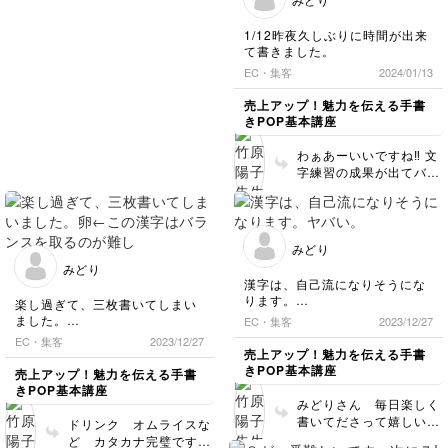
買えますので、使ってみ
ださって私も楽しみです
てください。※画用紙は
✨
毛羽だってしまうので練
1/12昨夜久しぶりに時間が出来
て書きました。
習でもNGです。 ②細く
なってしまう件について
EC・集客
2024/01/13
このペンはペン先が垂直
な切り口の 円柱型にな
売上アップ！魅力を伝える手書
っています。なので、少
きPOP基本講座
しでも傾けると線が細く
なってしまいます。 書
わぁあーいいですね‼️ 文
き初めは数秒、ペン先を
字練習の成果が出てバッ
紙に押しつけ、しっかり
チリ揃っていますね✨ ま
面が当たってるな とい
た見せてくださいね♪
う手ごたえを感じたら線
を書き出すイメージ（書
みどり
道の時に筆をググッと入
みどり
れて安定させてから書く
漢字は、自己流になりそうにな
あの感じです） 次は手
ります。
楽し過ぎて、三枚書いてしまい
首を動かさず 腕と一体
ヤバい。
ました。
EC・集客
2023/12/27
化するイメージで 脇の
卵←この漢字はバランスを取る
下を締めて腕全体で描く
EC・集客
2023/12/27
のが難しいです。
売上アップ！魅力を伝える手書
ようにすると垂直が保ち
きPOP基本講座
売上アップ！魅力を伝える手書
やすいです。手首にギブ
きPOP基本講座
ス巻いた状態で字を描く
みどりさん 毎日楽しく
イメージです。 なお、
書いてださって嬉しいで
ドリンク オムライスな
このペンは大きな見出し
す☺️ 文字の形は（←高
ど カタカナ完璧です〜
の文字などを書くときに