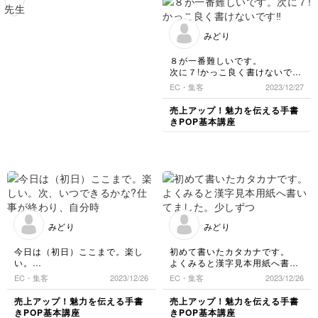
さや線の間隔など、基本
😍✨サイズ感揃ってて素
重宝するペンです。 も
を押さえれば）人それぞ
晴らしいです。 『卵』
しも今の段階でこのマス
れでOK‼️ 守っていただ
のように 左右の向きや
目が小さい（小さい文字
みどり
きたい『鉄則』がきちん
大きさが違う文字は難し
が書きにくい）と感じる
と書けていらっしゃるの
いですよね🤨 ［ ］←
ようでしたら、もう少し
８が一番難しいです。
で 全体が揃っていてす
このようなカッコの形の
枠からはみ出てもいいの
次に７!かっこ良く書けないで
ごーく見やすいですし美
中に 左右均等にてんて
で、大きめに書いてみる
す‼️
EC・集客
2023/12/27
しいです✨
んと縦棒を2本図形を書
と、楽かもしれません。
くように書いてみてくだ
「あ 大きければ描ける
売上アップ！魅力を伝える手書
さい。ちょっとコツが掴
じゃん‼️」という成功体
きPOP基本講座
めるかもです。 ポップ
験がプラスになることも
の文字は 硬筆や毛筆を
👍😊✨ インクの量と角度
一回忘れ、 図形を書く
が感覚的にわかるように
ようにちょっと大袈裟
なったら、小さめの文字
に、 払いや点を直線的
を練習するという方法で
に 四角は四角に 全体
も良いかと思います。何
的に枠線の視覚の中いっ
よりも楽しくくじけずに
ぱいに書くと形が捉えや
続けていただくことが1
すいです😌 言葉で伝え
番です！ カタカナがカ
みどり
みどり
るのは難しいのですがま
クカクして書きずらかっ
た見せてくださいね！
たらローマ字などくるく
今日は（初日）ここまで。楽し
初めて書いたカタカナです。
る丸みのある文字を選ん
い。
よくみると漢字見本用紙へ書い
で感覚を掴んでいっても
次、いつできるかな?
てました。少しずつ慣れたいと
EC・集客
2023/12/26
EC・集客
2023/12/26
仕事が終わり、自分時間にまた
おもいます。先生、宜しくお願
いいと思います。私も実
頑張ります。
いします。
際ポップを書く時 丸み
売上アップ！魅力を伝える手書
売上アップ！魅力を伝える手書
のある単純な文字の時に
きPOP基本講座
きPOP基本講座