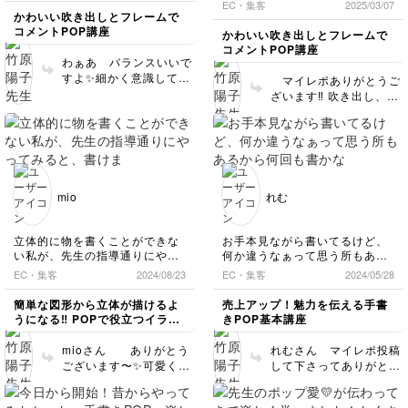
EC・集客
2025/03/07
かわいい吹き出しとフレームで
コメントPOP講座
かわいい吹き出しとフレームで
コメントPOP講座
わぁあ バランスいいで
すよ✨細かく意識してく
マイレポありがとうご
ださってるのがわかりま
ざいます‼️ 吹き出し、簡
す！ 周囲にぐるりと取
単そうに見えてちょっと
った余白も均等 完璧！
バランスが崩れると歪ん
文字のサイズ感も 細い
でしまってむづかしいで
字との対比もすごくいい
すよね。さとみんさん、
です‼️このコツを掴んで
中心がしっかり取れてい
いくとこれからもお役に
てめちゃくちゃ良い形で
mio
れむ
立つと思いますので 楽
す！講座をしっかり習得
しみながら このバラン
してくださってるのが伝
ス感に慣れて言ってくだ
わり嬉しく思います こ
立体的に物を書くことができな
お手本見ながら書いてるけど、
さいね またぜひ マイ
の先も色々なパターンが
い私が、先生の指導通りにやっ
何か違うなぁって思う所もある
レポで拝見させてくださ
出てきますので 楽しん
てみると、書けました！しかも
から何回も書かなきゃだなぁ！
EC・集客
2024/08/23
EC・集客
2024/05/28
いね
でくださいね♪
色なしでもかわいいです！先生
ひたすら練習！(​ *´꒳`*​)
の説明がわかりやすく楽しく受
簡単な図形から立体が描けるよ
売上アップ！魅力を伝える手書
講できました。ありがとうござ
うになる‼ POPで役立つイラス
きPOP基本講座
いました(^^♪
ト講座
mioさん ありがとう
れむさん マイレポ投稿
ございます〜✨可愛く丁
して下さってありがとう
寧にかけていますね！細
ございます✨ すごくバ
かい部分も再現してくだ
ランスが整っていて、基