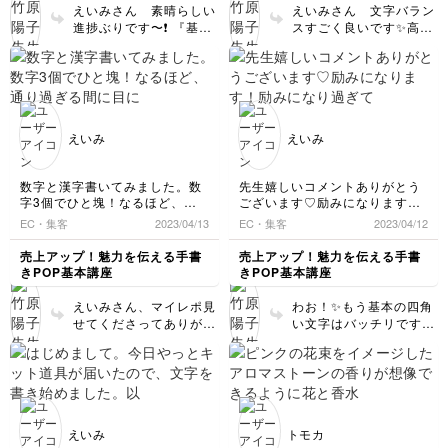
た講座に、感謝です。もちょっ
添えてどんどんご質問く
😂そうして調整したり試
えいみさん 素晴らしい
えいみさん 文字バラン
の扱いや線の太さの感覚
とかわいく見やすい字が書ける
ださいね！気軽に問答が
行錯誤したりしているう
進捗ぶりです〜❗️ 『基礎
スすごく良いです✨高さ
に慣れて行ってください
よう引き続き頑張ります🔥❤️‍🔥
できるところがミルーム
ちにマーカー使いに慣れ
練習が役に立ってる！』
や幅を意識して書いてい
●バランスのコツは『ひ
のお得なところですので
ていきますので楽しみな
と実感していただけて
らっしゃるのがよくわか
とつの文字だけ見ない』
お気軽にお声掛けくださ
がら気長に頑張ってくだ
（講座内容が基本重視で
ります☺️ これだけ（ポ
です。その一文字がカッ
いね。
さい☺️（形は 太くても
地味なだけに）本当に嬉
スカがなくなるくら
コよく書けてるかより
大きくても基本の四角を
しいです✨ そうなんで
い！）練習していらっし
も 他の文字とサイズが
思い出していただければ
す。空間に均等な文字が
ゃいますから、マス目な
合っているか、 例えば
えいみ
えいみ
バッチリです👍）
入れられるようになれ
しでも、文字の縦横の線
オムライスの『ラ』と
ば 文字がしっかり浮き
や空間認識が自然と取れ
『イ』が並ぶとどうして
上がって見えて、おのず
ると思いますよ！『お
も『イ』が小さくなって
数字と漢字書いてみました。数
先生嬉しいコメントありがとう
と可愛く見やすいポップ
お！基礎練の成果が出た
しまいます。（私もイが
字3個でひと塊！なるほど、通
ございます♡励みになります！
になります。 （文字一
❗️』と実感いただけると
嫌いです😅）なので一文
り過ぎる間に目に入り読める状
励みになり過ぎて🤣いっぱい書
EC・集客
2023/04/13
EC・集客
2023/04/12
つ一つの可愛い形も大事
思います。ふぁいとぉお
態を作る等、とても勉強になり
き過ぎでポスカ中の黒インクが
字に集中せず前の文字の
ではありますが）文章を
✨☺️
ます！見やすい文字書けるよう
切れてしまい、仕方ないので家
ボリューム感，次に書く
売上アップ！魅力を伝える手書
売上アップ！魅力を伝える手書
固まりにして見せられる
になるぞおお✨
にある油性マッキーペンでひら
空白部分をよく見ること
きPOP基本講座
きPOP基本講座
ようになるとポップのグ
がな書いちゃいました！笑
で、バランスを取るとい
ひらがなは、さすがにカタカナ
レードがぐんと上がりま
うコツが掴めると思いま
えいみさん、マイレポ見
わお！✨もう基本の四角
より更に難易度が上がって難し
す☺️ もうバッチリです
す❗️（完璧は目指さず修
せてくださってありがと
い文字はバッチリですね
いですが、引き続き頑張ります
ね❗️ 文字と文字が触れ合
正もありです 以下
うございます。漢字もバ
👍！ぜひ次はマス目なし
(ง •̀_•́)ง
うくらいくっついていて
↓↓） ●画像の赤丸部分
ッチリです✨ そうなんで
で、白い紙にバンバン書
しかも重ならず 大きさ
をご覧ください。 描き
す〜❗️四角にきっちり揃
いちゃってください✨ レ
も均等ですごく読みやす
終わりに手首をキュッと
えて書く初歩訓練の意図
ッスン6の「商品の説
いです✨講座内容のポイ
左に回すと終点の線が90
はそこなのであります。
明」では色々なパターン
ントを押さえてくださっ
度になります。手首が辛
ポップ文字の目的がわか
のスペースに 余白を活
えいみ
トモカ
て大変嬉しいです。頑張
かったら ネジを巻くよ
ると 見出し文字や文章
かしながら文字を書いて