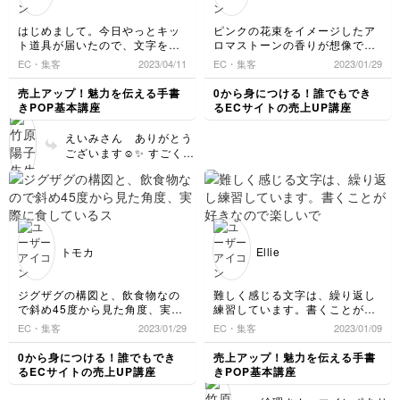
ってくださいね☺️
うに指先でペンのみをち
のバリエーションも広が
いくので その時この基
ょいと左に巻く感じで
りますます楽しくなって
本がすごく役に立つと思
はじめまして。今日やっとキッ
ピンクの花束をイメージしたア
す。左右に回せるように
いくと思います。えいみ
います。またぜひ投稿楽
ト道具が届いたので、文字を書
ロマストーンの香りが想像でき
なるとひらがなの湾曲カ
さんの進捗が私も楽しみ
しみにお待ちしています
き始めました。以前もこ字講座
るように花と香水瓶を入れてな
EC・集客
2023/04/11
EC・集客
2023/01/29
ーブなどでも応用できま
です☺️
ね❗️
を受けていたお陰か、四角マス
おかつ清潔感が出るように撮影
すので 気長に書いてみ
めいっぱい文字を書くのにすん
してみました。
売上アップ！魅力を伝える手書
0から身につける！誰でもでき
てください。できるよう
なり抵抗なく書く事ができまし
きPOP基本講座
るECサイトの売上UP講座
になるとまあるくて可愛
た😊
い文字が簡単に書けるよ
まだまだ下手くそでマーカーに
えいみさん ありがとう
うになってきます。 し
も慣れていませんが、頑張りた
ございます☺️✨ すごく整
かし！ペン使いを気にす
いのでよろしくお願いします🙏
っていて線も綺麗ですね
るあまり文字が歪んでし
❗️もこ字講座と共通する
まっては本末転倒です。
部分がたくさんあると思
なので思うようにならな
います。もこ字の先生に
い場合は細いペンで修正
感謝✨です😊 この先の講
する法ももちろんありで
座もじっくり一緒に書い
す❗️『あ，ここは細い
トモカ
Ellie
ていくパターンが多いで
な 修正しよう』と判別
すが 地道に慎重に書き
できる目を持つことも技
進んでいただけたら基礎
ジグザグの構図と、飲食物なの
難しく感じる文字は、繰り返し
術のうちです。修正して
の習得はバッチリです☺️
で斜め45度から見た角度、実際
練習しています。書くことが好
理想の形を作っていくう
✨ イラストやタイトル
に食しているストーリーが想像
きなので楽しいです！
ちに『自分はここの角度
EC・集客
2023/01/29
EC・集客
2023/01/09
文字、飾り文字もぜひマ
できるかを意識してみました。
がいつも苦手だな』とか
イレポにて拝見させてく
『ここを大きくするとか
0から身につける！誰でもでき
売上アップ！魅力を伝える手書
ださいね！
っこよくなるな』『あ
るECサイトの売上UP講座
きPOP基本講座
ちょっと細くなっちゃっ