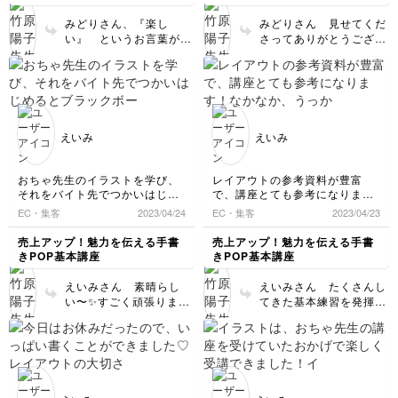
このペンをチョイスする
事が多いです。 長くな
みどりさん、『楽し
みどりさん 見せてくだ
り失礼しました‼️ また何
い』 というお言葉が聞
さってありがとうござい
かありましたら聞いてく
けて嬉しいです。 ひら
ます✨ 一つ一つがすご
ださいね。
がなも全体が均一ですご
く整っていて 何より
くいいですね✨ また ぜ
文字全体のサイズ感が均
ひ見せてくださいね。
一なので紙面が整って見
えます☺️ （漢字用紙も
マス目のサイズは同じで
えいみ
えいみ
すので大丈夫ですよ。）
すごく地味な練習です
が 練習用紙がなくなり
おちゃ先生のイラストを学び、
レイアウトの参考資料が豊富
ましたらお手持ちのノー
それをバイト先でつかいはじめ
で、講座とても参考になりま
トなどで色々なサイズの
るとブラックボードやpopを書
す！
EC・集客
2023/04/24
EC・集客
2023/04/23
文字を楽しみながら練習
くよう言われ、どうしようと思
なかなか、うっかりでその通り
してみてくださいね。
っていたところにこの講座を受
には出来ていないけど、キャッ
売上アップ！魅力を伝える手書
売上アップ！魅力を伝える手書
書いているうちにマス目
けて、本当に役立つ講座で助か
チコピーもとても大切な気がし
きPOP基本講座
きPOP基本講座
りました。
ますが、なにせそういうセンス
や線がなくても まっ
最後のミルクレープのPOPを描
が皆無で、講座の中から飛び出
すぐに均一な文字が書け
えいみさん 素晴らし
えいみさん たくさんし
いてみたけど、赤角芯までイン
して、果たして自分にもできる
るようになるはずです☺️
い〜✨すごく頑張りまし
てきた基本練習を発揮す
ク切れしちゃったり😅
か不安ですが、あともうちょっ
また見せてくださいね
た。私もこの2週間えい
る回までとうとう来まし
まだまだ綺麗に文字もかわいく
と頑張ります(ง •̀_•́)ง
ご質問などもありました
みさんのマイレポを拝見
たね✨おめでとうござい
上手に書けないけど、いっぱい
らお気軽にお聞かせくだ
して応援していたので
ます🎊 文字の数や内容
活かしてたくさんPOP描いてい
さい
感激です✨❣️ 最後のこの
が変わっても基本のレイ
きたいです。約2週間ありがと
ミルクレープのポップも
アウトを抑えておけばか
うございました！
課題内容の『スペーシン
なり応用できると思いま
あと、先生ぜひブラックボード