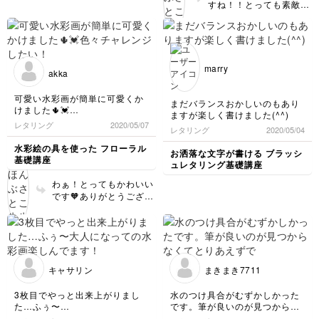
すね！！とっても素敵で
す♡
marry
akka
可愛い水彩画が簡単に可愛くか
まだバランスおかしいのもあり
けました🌵💓
ますが楽しく書けました(^^)
色々チャレンジしたい！
レタリング
2020/05/07
レタリング
2020/05/04
水彩絵の具を使った フローラル
お洒落な文字が書ける ブラッシ
基礎講座
ュレタリング基礎講座
わぁ！とってもかわいい
です🧡ありがとうござい
ます！！
キャサリン
まきまき7711
3枚目でやっと出来上がりまし
水のつけ具合がむずかしかった
た…ふぅ〜
です。筆が良いのが見つからな
大人になっての水彩画
くてとりあえずで100均の習字