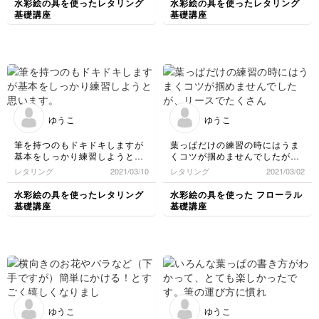
水彩絵の具を使ったレタリング
水彩絵の具を使ったレタリング
くださってありがとうございま
基礎講座
基礎講座
す。
ゆうこ
ゆうこ
筆を持つのもドキドキしますが
葉っぱだけの練習の時にはうま
基本をしっかり練習しようと思
くコツが掴めませんでしたが、
います。
リースでたくさん葉っぱを書い
レタリング
2021/03/10
レタリング
2021/03/02
ているうちに少しずつポイント
がわかってきました。失敗も多
水彩絵の具を使ったレタリング
水彩絵の具を使った フローラル
いですが、大人になって出来る
基礎講座
基礎講座
ことが増えるのは楽しいです。
ゆうこ
ゆうこ