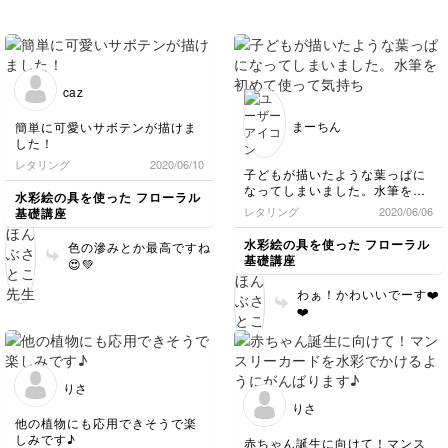
caz
まーちん
簡単に可愛いサボテンが描けま
した！
レタリング
2020/06/10
子どもが描いたような葉っぱに
なってしまいました。水筆を初
水彩絵の具を使った フローラル
めて使って気持ちよかった！
レタリング
2020/06/06
基礎講座
皆さん素敵ですね🌸
水彩絵の具を使った フローラル
色の滲みとか最高ですね
基礎講座
😍💚
わぁ！かわいいでーす❤️
❤️
りさ
りさ
他の植物にも応用できそうで楽
しみです♪
赤ちゃん誕生に向けて！マンス