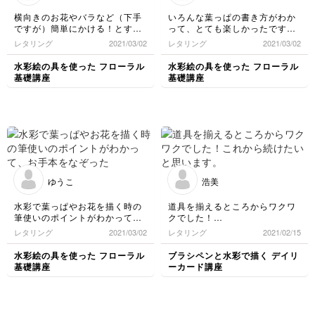
横向きのお花やバラなど（下手
いろんな葉っぱの書き方がわか
ですが）簡単にかける！とすご
って、とても楽しかったです。
く嬉しくなりました。水彩にも
筆の運び方に慣れたら上手く描
レタリング
2021/03/02
レタリング
2021/03/02
少しずつ慣れていきたいです。
けるようになるかも！と少し期
待しています。
水彩絵の具を使った フローラル
水彩絵の具を使った フローラル
基礎講座
基礎講座
ゆうこ
浩美
水彩で葉っぱやお花を描く時の
道具を揃えるところからワクワ
筆使いのポイントがわかって、
クでした！
お手本をなぞったりスケッチブ
これから続けたいと思います。
レタリング
2021/03/02
レタリング
2021/02/15
ックに練習したり楽しいです。
手元動画と先生の説明もとても
水彩絵の具を使った フローラル
ブラシペンと水彩で描く デイリ
わかりやすいです。
基礎講座
ーカード講座