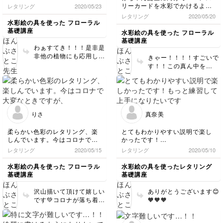
リーカードを水彩でかけるよう
レタリング
2020/05/23
にがんばります♪
レタリング
2020/05/20
水彩絵の具を使った フローラル
基礎講座
水彩絵の具を使った フローラル
基礎講座
わぁすてき！！！是非是
非他の植物にも応用して
きゃー！！！！すごいで
みてください💚
す！！この真ん中を
monthにしたらもうその
ままマンスリーカードで
すね！！すてき！！
りさ
真奈美
柔らかい色彩のレタリング、楽
とてもわかりやすい説明で楽し
しんでいます。今はコロナで大
かったです！
変なときですが、いつか落ち着
もっと練習して上手になりたい
レタリング
2020/05/15
レタリング
2020/05/10
いたらワークショップにも参加
です。
してみたいです♪
水彩絵の具を使った フローラル
水彩絵の具を使ったレタリング
基礎講座
基礎講座
沢山描いて頂けて嬉しい
ありがとうございます😊
です💚コロナが落ち着い
🧡🧡🧡
たらまたWSもするので
ぜひ機会があればご参加