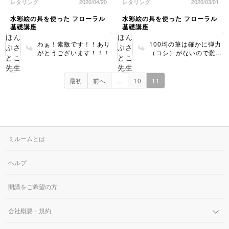
レタリング
2020/04/20
レタリング
2020/03/01
楽しんでます！
用の小筆を使ったら弾力がな
く、難しかったです。
水彩絵の具を使った フローラル
水彩絵の具を使った フローラル
明後日の新しいmiroomの記事
基礎講座
基礎講座
も
楽しみにしてます
わぁ！素敵です！！あり
100均の筆は確かに弾力
がとうございます！！！
（コシ）がないので難し
いつかWSにも参加してみたい
いです！！でも色の混ざ
です
り等とっても素敵です♡
インスタ、you tubeもいつも
応援してます❣️
最初
前へ
…
10
11
ミルームとは
ヘルプ
開講をご希望の方
会社概要・規約