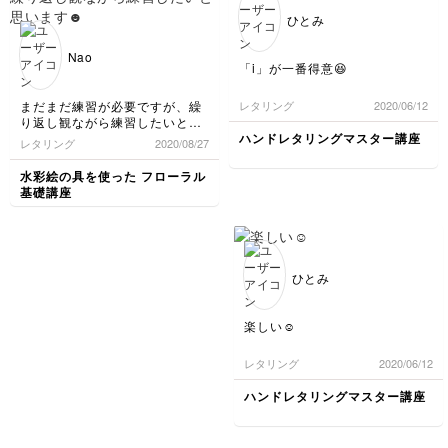
ひとみ
Nao
「i」が一番得意😆
まだまだ練習が必要ですが、繰
レタリング
2020/06/12
り返し観ながら練習したいと思
います☻
ハンドレタリングマスター講座
レタリング
2020/08/27
水彩絵の具を使った フローラル
基礎講座
ひとみ
楽しい☺️
レタリング
2020/06/12
ハンドレタリングマスター講座