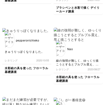
基礎講座
ブラシペンと水彩で描く デイリ
ーカード講座
pepperonichieko
Nao
きゅうりっぽくなりました。
線の強弱が難しく、ゆっくり描
レタリング
2020/10/05
こうとするとプルプル震え、早
く描こうとすると強弱がなくな
水彩絵の具を使った フローラル
レタリング
2020/08/27
ってしまいます。マッスルメモ
基礎講座
リーが育つまで頑張ります！
水彩絵の具を使った フローラル
基礎講座