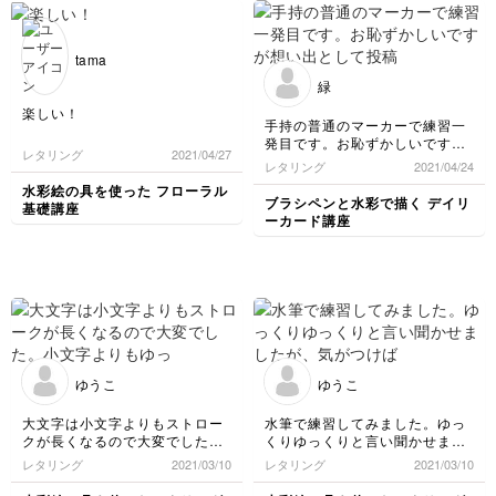
tama
緑
楽しい！
手持の普通のマーカーで練習一
発目です。お恥ずかしいですが
レタリング
2021/04/27
想い出として投稿させて頂きま
レタリング
2021/04/24
した。
水彩絵の具を使った フローラル
ブラシペンと水彩で描く デイリ
基礎講座
ーカード講座
ゆうこ
ゆうこ
大文字は小文字よりもストロー
水筆で練習してみました。ゆっ
クが長くなるので大変でした。
くりゆっくりと言い聞かせまし
小文字よりもゆっくり書くのが
たが、気がつけば早くなり、線
レタリング
2021/03/10
レタリング
2021/03/10
より大変でした(/ω＼)
が太くなったりしました。
ポイントをわかりやすく教えて