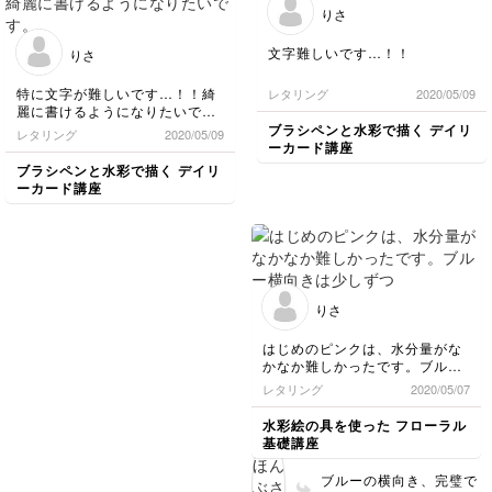
下さい😊
りさ
文字難しいです…！！
りさ
特に文字が難しいです…！！綺
レタリング
2020/05/09
麗に書けるようになりたいで
す。
ブラシペンと水彩で描く デイリ
レタリング
2020/05/09
ーカード講座
ブラシペンと水彩で描く デイリ
ーカード講座
りさ
はじめのピンクは、水分量がな
かなか難しかったです。ブルー
横向きは少しずつ上手くいった
レタリング
2020/05/07
かも、、！
水彩絵の具を使った フローラル
基礎講座
ブルーの横向き、完璧で