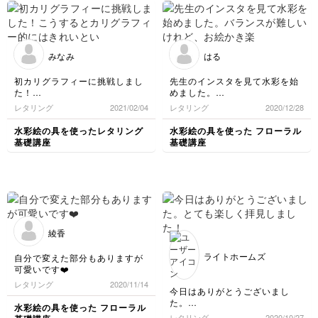
みなみ
はる
初カリグラフィーに挑戦しまし
先生のインスタを見て水彩を始
た！
めました。
こうするとカリグラフィー的に
バランスが難しいけれど、お絵
レタリング
2021/02/04
レタリング
2020/12/28
はきれいというポイントを沢山
かき楽しいです！
教えてもらい勉強になりまし
水彩絵の具を使ったレタリング
水彩絵の具を使った フローラル
た！
基礎講座
基礎講座
すぐにやってみたくて手元にあ
ったコピックで試してみました
が手軽だけど硬めの筆なので習
字のような線が出やすかったで
す。今度はちゃんと水筆で再チ
ャレンジしてみます！
綾香
ライトホームズ
自分で変えた部分もありますが
可愛いです❤️
レタリング
2020/11/14
今日はありがとうございまし
た。
水彩絵の具を使った フローラル
とても楽しく拝見しました！
レタリング
2020/10/27