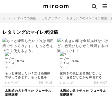
ホーム
>
すべての講座
>
カリグラフィー・レタリングのオンライン教室・
レタリングのマイレポ投稿
tama
tama
もっと練習したい！次は画用紙
左向きの葉は全然描けないけ
でやってみます。もっと色を上
ど…色遊びしながら練習するの
手く使えるようになりたい
楽しいです！
レタリング
2021/04/28
レタリング
2021/04/27
水彩絵の具を使った フローラル
水彩絵の具を使った フローラル
基礎講座
基礎講座