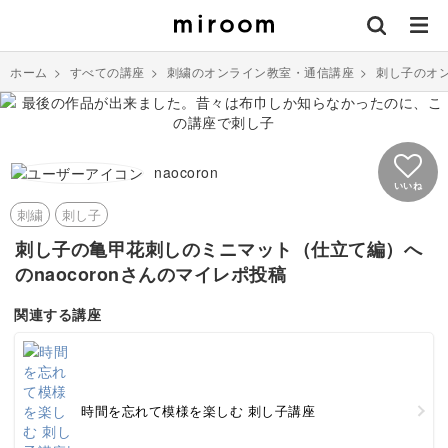
ホーム
>
すべての講座
>
刺繍のオンライン教室・通信講座
>
刺し子のオ
naocoron
いいね
刺繍
刺し子
刺し子の亀甲花刺しのミニマット（仕立て編）へ
のnaocoronさんのマイレポ投稿
関連する講座
時間を忘れて模様を楽しむ 刺し子講座