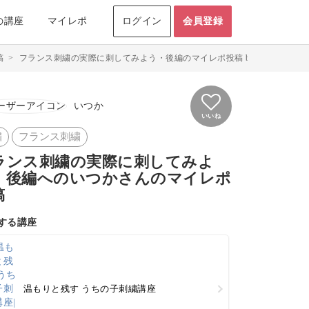
の講座
マイレポ
ログイン
会員登録
稿
>
フランス刺繍の実際に刺してみよう・後編のマイレポ投稿 byいつか
いつか
いいね
繍
フランス刺繍
ランス刺繍の実際に刺してみよ
・後編へのいつかさんのマイレポ
稿
する講座
温もりと残す うちの子刺繍講座