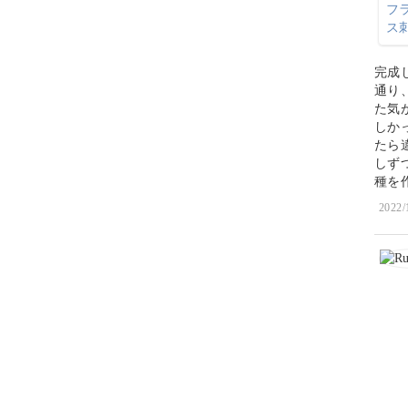
完成
通り
た気
しか
たら
しず
種を
2022/