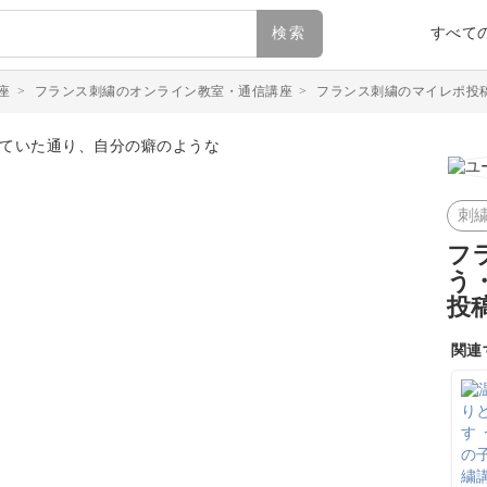
検索
すべて
座
>
フランス刺繍のオンライン教室・通信講座
>
フランス刺繍のマイレポ投
刺
フ
う
投
関連