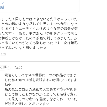
しました！同じものはできないと先生が言っていた
、自分の癖のような感じで世界に１つの作品になっ
がします！キューティクル？のような光の部分が難
ったです・・あと、喉のあたりの影をグレーで刺し
違和感しかなかったので茶色で刺してみました。少
つ出来ていくのがとても楽しかったです！次は短毛
作ってみたいなと思いました☺️
10/29
Ru◯
素晴らしいです☺️✨世界に一つの作品ができま
したね🌷光の加減を表現するのが難しいですよ
ね🍀
糸の色はご自身の感覚で大丈夫です👌✨写真を
どこで撮ったものなのかによっても色味が変わ
って見えるので違いを意識しながら作っていた
だけると楽しいと思います✨