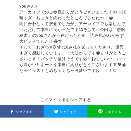
youさん✨
アーカイブでのご参戦ありがとうございました！✍️✨22
時すぎ、ちょうど終わったところでしたね〜！😭
間に合わなくて残念でしたが、アーカイブでも楽しんで
いただけて本当に良かったです🥰そして…今回は「敏腕
秘書」のyouさんが不在だったため、読み札がわからず
大ピンチでした！😂笑
そして、わざわざDMで読み札を送ってくださり、優秀
すぎて感動しています…！大助かりです😭ありがとうご
ざいます！バッチリ描けそうです😁✨お忙しい中、いつ
も温かいサポートを本当にありがとうございます🙇‍♀️💖踊
り子イラストもめちゃくちゃ可愛いですね！！！👏
このマイレポをシェアする
シェアする
シェアする
シェアする