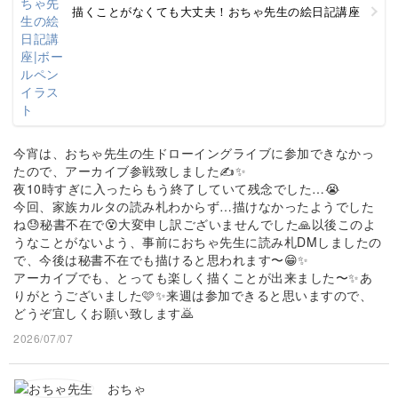
描くことがなくても大丈夫！おちゃ先生の絵日記講座
今宵は、おちゃ先生の生ドローイングライブに参加できなかっ
たので、アーカイブ参戦致しました✍️✨
夜10時すぎに入ったらもう終了していて残念でした…😭
今回、家族カルタの読み札わからず…描けなかったようでした
ね😓秘書不在で😵大変申し訳ございませんでした🙏以後このよ
うなことがないよう、事前におちゃ先生に読み札DMしましたの
で、今後は秘書不在でも描けると思われます〜😁✨
アーカイブでも、とっても楽しく描くことが出来ました〜✨あ
りがとうございました🩷✨来週は参加できると思いますので、
どうぞ宜しくお願い致します🙇
2026/07/07
おちゃ