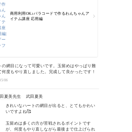
商用利用OK♪パラコードで作るわんちゃんア
イテム講座 応用編
トの網目になって可愛いです。玉留めはやっぱり難
て何度もやり直しました。完成して良かったです！
05/06
武田夏美
きれいなハートの網目が出ると、とてもかわい
いですよね🥰
玉留めは多くの方が苦戦されるポイントです
が、何度もやり直しながら最後まで仕上げられ