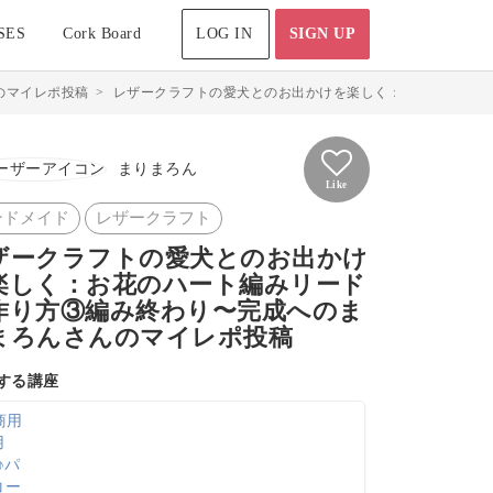
SES
Cork Board
LOG IN
SIGN UP
のマイレポ投稿
>
レザークラフトの愛犬とのお出かけを楽しく：お花のハート編
まりまろん
Like
ンドメイド
レザークラフト
ザークラフトの愛犬とのお出かけ
楽しく：お花のハート編みリード
作り方③編み終わり〜完成へのま
まろんさんのマイレポ投稿
する講座