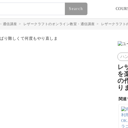
Search
COUR
・通信講座
>
レザークラフトのオンライン教室・通信講座
>
レザークラフト
ハ
レ
を
の
り
関連