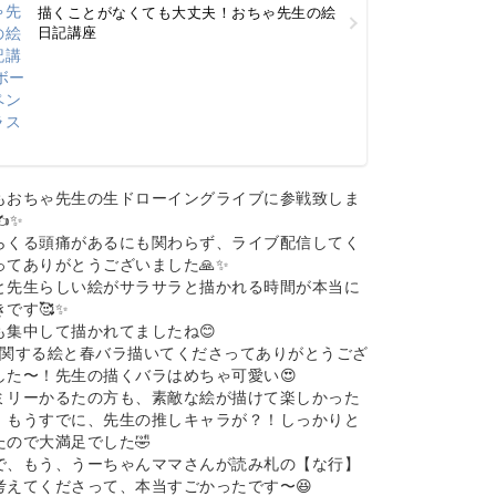
描くことがなくても大丈夫！おちゃ先生の絵
日記講座
もおちゃ先生の生ドローイングライブに参戦致しま
️✨
らくる頭痛があるにも関わらず、ライブ配信してく
ってありがとうございました🙏✨
と先生らしい絵がサラサラと描かれる時間が本当に
です🥰✨
も集中して描かれてましたね😊
に関する絵と春バラ描いてくださってありがとうござ
した〜！先生の描くバラはめちゃ可愛い😍
ミリーかるたの方も、素敵な絵が描けて楽しかった
！もうすでに、先生の推しキャラが？！しっかりと
たので大満足でした🤣
で、もう、うーちゃんママさんが読み札の【な行】
考えてくださって、本当すごかったです〜😆