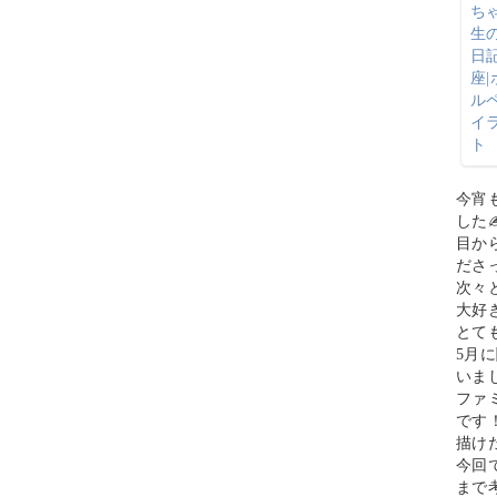
今宵
した✍
目か
ださ
次々
大好き
とて
5月
いま
ファ
です
描け
今回
まで