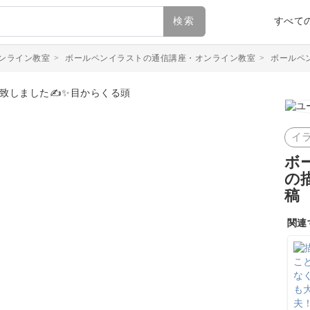
検索
すべて
ンライン教室
>
ボールペンイラストの通信講座・オンライン教室
>
ボールペ
イ
ボ
の
稿
関連