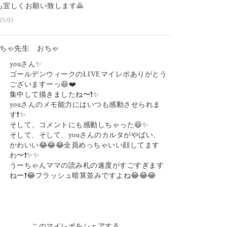
も宜しくお願い致します🙇
05/03
おちゃ
youさん✨
ゴールデンウィークのLIVEマイレポありがとう
ございますーっ😆❤️
集中して描きましたね〜❗️✨
youさんのメモ能力にはいつも感動させられま
す❗️✨
そして、コメントにも感動しちゃった😆✨
そして、そして、youさんのカルタがやばい、
かわいい😂😂😂全員めっちゃいい顔してます
わ〜❗️✨✨
うーちゃんママの読み札の速度がすごすぎます
ねー❗️😂フラッシュ暗算並みですよね😂😂😂
このマイレポをシェアする