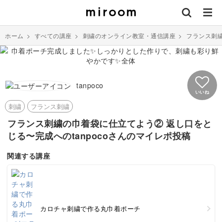
ホーム
>
すべての講座
>
刺繍のオンライン教室・通信講座
>
フランス刺
tanpoco
いいね
刺繍
フランス刺繍
フランス刺繍の巾着袋に仕立てよう② 返し口をと
じる〜完成へのtanpocoさんのマイレポ投稿
関連する講座
カロチャ刺繍で作る丸巾着ポーチ