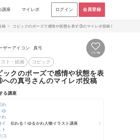
の講座
マイレポ
ログイン
会員登録
投稿
>
コピックのポーズで感情や状態を表す③のマイレポ投稿 by真弓
真弓
いいね
ラスト・絵画
コピック
ピックのポーズで感情や状態を表
③への真弓さんのマイレポ投稿
する講座
伝わる！ゆるかわ人物イラスト講座