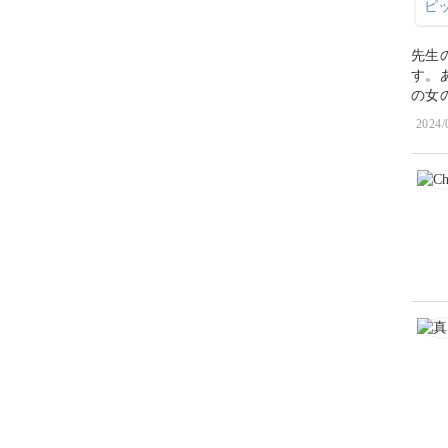
先生
す。
の女
2024/