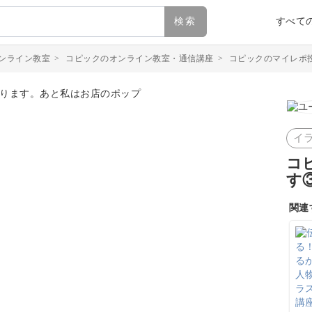
検索
すべて
ンライン教室
>
コピックのオンライン教室・通信講座
>
コピックのマイレポ
イ
コ
す
関連