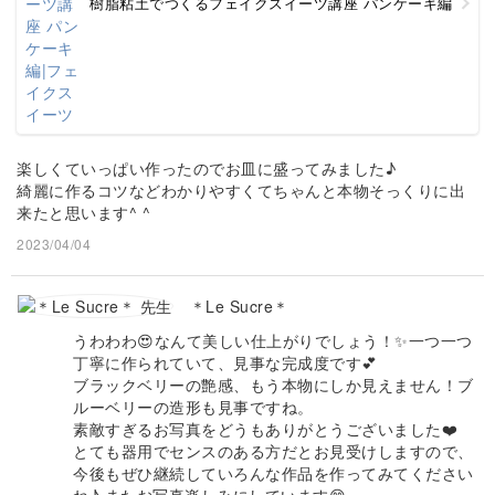
樹脂粘土でつくるフェイクスイーツ講座 パンケーキ編
楽しくていっぱい作ったのでお皿に盛ってみました♪
綺麗に作るコツなどわかりやすくてちゃんと本物そっくりに出
来たと思います^ ^
2023/04/04
＊Le Sucre＊
うわわわ😍なんて美しい仕上がりでしょう！✨一つ一つ
丁寧に作られていて、見事な完成度です💕
ブラックベリーの艶感、もう本物にしか見えません！ブ
ルーベリーの造形も見事ですね。
素敵すぎるお写真をどうもありがとうございました❤️
とても器用でセンスのある方だとお見受けしますので、
今後もぜひ継続していろんな作品を作ってみてください