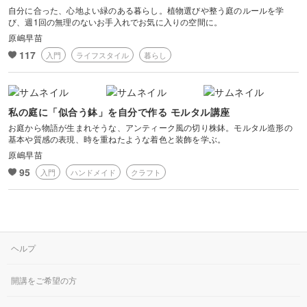
自分に合った、心地よい緑のある暮らし。植物選びや整う庭のルールを学
び、週1回の無理のないお手入れでお気に入りの空間に。
原嶋早苗
117
入門
ライフスタイル
暮らし
私の庭に「似合う鉢」を自分で作る モルタル講座
お庭から物語が生まれそうな、アンティーク風の切り株鉢。モルタル造形の
基本や質感の表現、時を重ねたような着色と装飾を学ぶ。
原嶋早苗
95
入門
ハンドメイド
クラフト
ヘルプ
開講をご希望の方