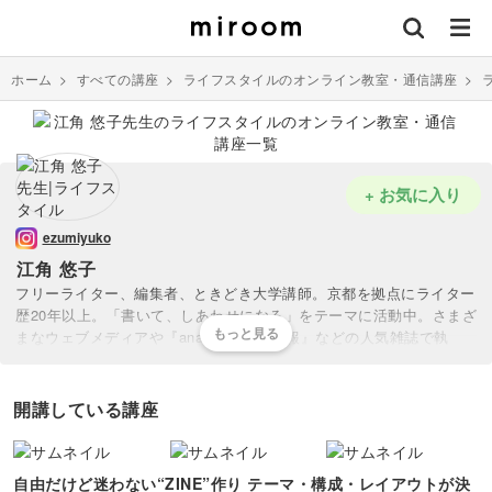
ホーム
>
すべての講座
>
ライフスタイルのオンライン教室・通信講座
>
+ お気に入り
ezumiyuko
江角 悠子
フリーライター、編集者、ときどき大学講師。京都を拠点にライター
歴20年以上。「書いて、しあわせになる」をテーマに活動中。さまざ
まなウェブメディアや『anan』『婦人画報』などの人気雑誌で執
筆。共著に『京都、朝あるき』がある。ブックライティングを担当し
た本『亡くなった人と話しませんか』は10万部を突破。2020年から
は「京都ライター塾」や「ZINE制作講座」を主宰し、これまでの卒
開講している講座
業生は100名以上。2026年から編集者を育てるエディターズクラスも
スタート。
自由だけど迷わない“ZINE”作り テーマ・構成・レイアウトが決
本講座では、プロが現場で使う「伝わるエッセンス」を初心者の方に