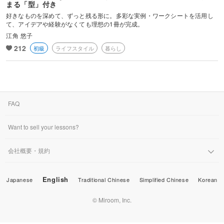
まる「型」付き
も分かりやすく凝縮。あなたの日常や想いを、「作品」というカタチ
好きなものを深めて、ずっと残る形に。多彩な実例・ワークシートを活用し
にする具体的な手順をお伝えします。
て、アイデアや経験がなくても理想の1冊が完成。
江角 悠子
212
初級
ライフスタイル
暮らし
FAQ
Want to sell your lessons?
会社概要・規約
English
Japanese
Traditional Chinese
Simplified Chinese
Korean
© Miroom, Inc.