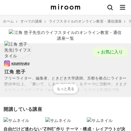
ホーム
>
すべての講座
>
ライフスタイルのオンライン教室・通信講座
>
+ お気に入り
ezumiyuko
江角 悠子
フリーライター、編集者、ときどき大学講師。京都を拠点にライター
歴20年以上。「書いて、しあわせになる」をテーマに活動中。さまざ
まなウェブメディアや『anan』『婦人画報』などの人気雑誌で執
筆。共著に『京都、朝あるき』がある。ブックライティングを担当し
た本『亡くなった人と話しませんか』は10万部を突破。2020年から
は「京都ライター塾」や「ZINE制作講座」を主宰し、これまでの卒
開講している講座
業生は100名以上。2026年から編集者を育てるエディターズクラスも
スタート。
自由だけど迷わない“ZINE”作り テーマ・構成・レイアウトが決
本講座では、プロが現場で使う「伝わるエッセンス」を初心者の方に