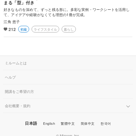
まる「型」付き
も分かりやすく凝縮。あなたの日常や想いを、「作品」というカタチ
好きなものを深めて、ずっと残る形に。多彩な実例・ワークシートを活用し
にする具体的な手順をお伝えします。
て、アイデアや経験がなくても理想の1冊が完成。
江角 悠子
212
初級
ライフスタイル
暮らし
ミルームとは
ヘルプ
開講をご希望の方
会社概要・規約
日本語
English
繁體中文
简体中文
한국어
© Miroom, Inc.