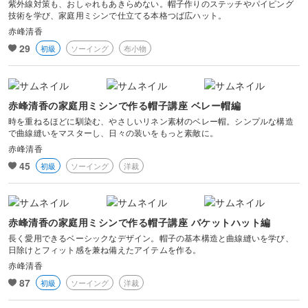
紫外線対策も、おしゃれもあきらめない。帽子作りのステッチやパイピング
技術を学び、家庭用ミシンで仕立てる本格つば広ハット。
赤峰清香
29
初級
ソーイング
布小物
赤峰清香の家庭用ミシンで作る帽子講座 ベレー帽編
時を重ねるほどに馴染む、やさしいリネン素材のベレー帽。シンプルな構造
で曲線縫いをマスターし、日々の装いをもっと素敵に。
赤峰清香
45
初級
ソーイング
洋裁
赤峰清香の家庭用ミシンで作る帽子講座 バケットハット編
長く愛用できるベーシックなデザイン。帽子の基本構造と曲線縫いを学び、
日除けとフィット感を兼ね備えたアイテムを作る。
赤峰清香
87
初級
ソーイング
洋裁