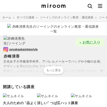
ホーム
>
すべての講座
>
ソーイングのオンライン教室・通信講座
>
ソー
+ お気に入り
sayakaakaminestyle
赤峰清香
文化女子大学服装学科卒。アパレルメーカーでバッグや小物の企画、
デザインを手がけたのちフリーランスに。
現在は、メーカーやショップの企画、デザインなどを行いながら、雑
誌や書籍への作品提供、ワークショップやヴォーグ学園東京校、横浜
校にて講師として活動。
著書『仕立て方が身に付く手作りバッグ練習帖』（ブティック社）、
開講している講座
『きれいに作れる帽子』（主婦と生活社）など多数。
大人のための “品よく涼しい” つば広ハット講座