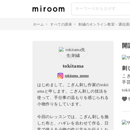
ホーム
>
すべての講座
>
刺繍のオンライン教室・通信講
開
tokitama
刺
こ
tokitama_memo
手
はじめまして。こぎん刺し作家のtokit
tok
amaと申します。こぎん刺しの技法を
使って、手仕事の温もりを感じられる
小物作りをしています。
今回のレッスンでは、こぎん刺しを施
した布と、ハギレを合わせて作る、日
常で使える小物の作り方をお伝えした