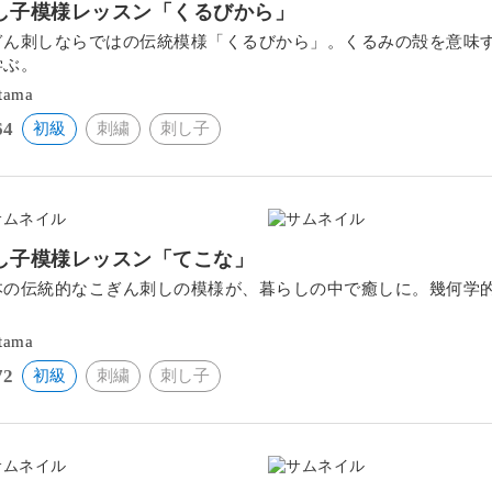
し子模様レッスン「くるびから」
ぎん刺しならではの伝統模様「くるびから」。くるみの殻を意味
学ぶ。
itama
64
初級
刺繍
刺し子
し子模様レッスン「てこな」
本の伝統的なこぎん刺しの模様が、暮らしの中で癒しに。幾何学
。
itama
72
初級
刺繍
刺し子