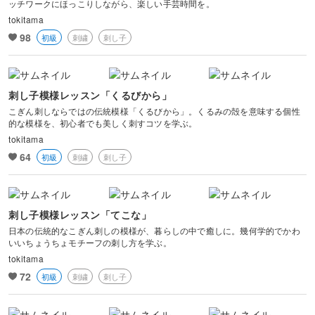
ッチワークにほっこりしながら、楽しい手芸時間を。
などありましたら、お気軽に聞いて下さいね。
tokitama
一緒に、手仕事のある暮らしを楽しみましょう♪
98
初級
刺繍
刺し子
刺し子模様レッスン「くるびから」
こぎん刺しならではの伝統模様「くるびから」。くるみの殻を意味する個性
的な模様を、初心者でも美しく刺すコツを学ぶ。
tokitama
64
初級
刺繍
刺し子
刺し子模様レッスン「てこな」
日本の伝統的なこぎん刺しの模様が、暮らしの中で癒しに。幾何学的でかわ
いいちょうちょモチーフの刺し方を学ぶ。
tokitama
72
初級
刺繍
刺し子