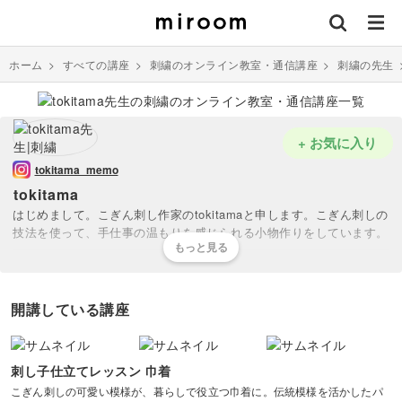
ホーム
>
すべての講座
>
刺繍のオンライン教室・通信講座
>
刺繍の先生
+ お気に入り
tokitama_memo
tokitama
はじめまして。こぎん刺し作家のtokitamaと申します。こぎん刺しの
技法を使って、手仕事の温もりを感じられる小物作りをしています。
今回のレッスンでは、こぎん刺しを施した布と、ハギレを合わせて作
る、日常で使える小物の作り方をお伝えしたいと思います。
開講している講座
作り方がわかれば、ご自分の好きな色や図案、またお手持ちのハギレ
と組み合わせながら、世界にひとつだけの、オリジナルな作品ができ
ると思います。
刺し子仕立てレッスン 巾着
こぎん刺しの可愛い模様が、暮らしで役立つ巾着に。伝統模様を活かしたパ
ひとつひとつの工程を、ゆっくりお伝えしますので、わからないこと