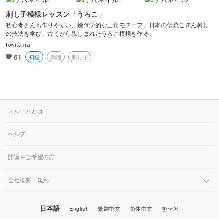
刺し子模様レッスン「うろこ」
初心者さんも作りやすい、幾何学的な三角モチーフ。日本の伝統こぎん刺し
の技法を学び、古くから親しまれたうろこ模様を作る。
tokitama
61
初級
刺繍
刺し子
ミルームとは
ヘルプ
開講をご希望の方
会社概要・規約
日本語
English
繁體中文
简体中文
한국어