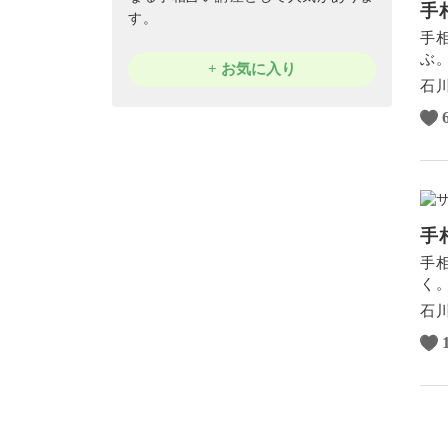
手
す。
手
ぶ
+ お気に入り
石
手
手
く
石