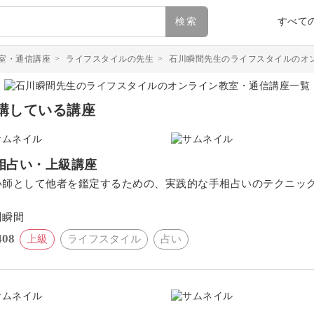
検索
すべて
室・通信講座
>
ライフスタイルの先生
>
石川瞬間先生のライフスタイルのオ
講している講座
相占い・上級講座
い師として他者を鑑定するための、実践的な手相占いのテクニッ
。
川瞬間
408
上級
ライフスタイル
占い