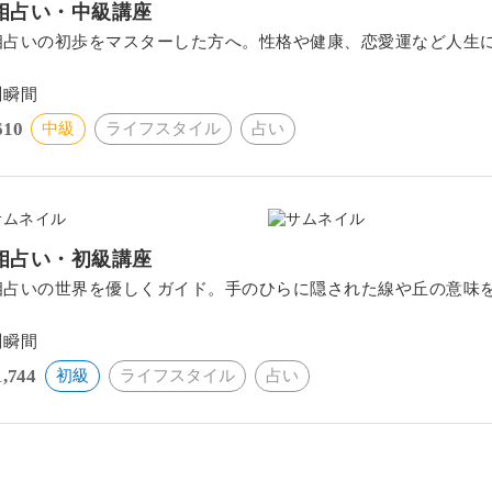
相占い・中級講座
相占いの初歩をマスターした方へ。性格や健康、恋愛運など人生
。
川瞬間
610
中級
ライフスタイル
占い
相占い・初級講座
相占いの世界を優しくガイド。手のひらに隠された線や丘の意味
。
川瞬間
1,744
初級
ライフスタイル
占い