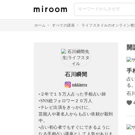
ホーム
>
すべての講座
>
ライフスタイルのオンライン教
開
手
石川瞬間
占
tokkintyo
る
石
▫︎２年で１５万人占った手相占い師
▫︎SNS総フォロワー２０万人
▫︎テレビ出演をきっかけに、
芸能人や著名人からも占い依頼が殺到
中。
▫︎占い初心者でもすぐにできるように
なる手相占い講座として人気がありま