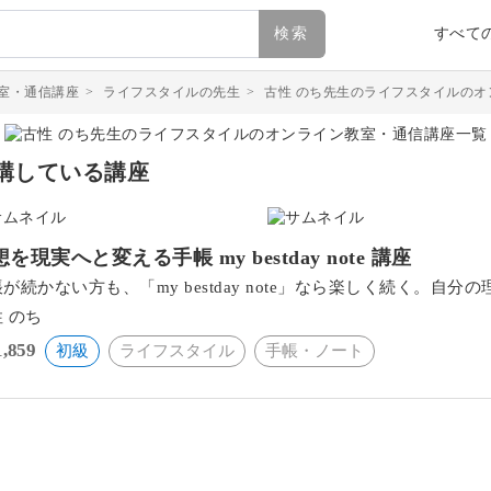
検索
すべて
室・通信講座
>
ライフスタイルの先生
>
古性 のち先生のライフスタイルの
講している講座
を現実へと変える手帳 my bestday note 講座
が続かない方も、「my bestday note」なら楽しく続く。
 のち
1,859
初級
ライフスタイル
手帳・ノート