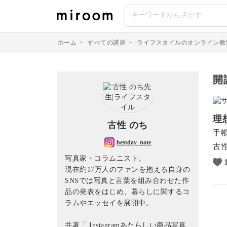
ホーム
>
すべての講座
>
ライフスタイルのオンライン教
開
理想
古性 のち
手帳
bestday_note
古性
写真家・コラムニスト。
現在約17万人のファンを抱える自身の
SNSでは写真と言葉を組み合わせた作
品の発表をはじめ、暮らしに関するコ
ラムやエッセイを展開中。
共著「 Instagramあたらしい商品写真