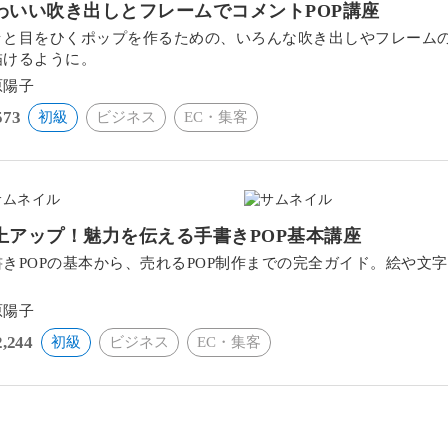
わいい吹き出しとフレームでコメントPOP講座
ッと目をひくポップを作るための、いろんな吹き出しやフレーム
描けるように。
原陽子
573
初級
ビジネス
EC・集客
上アップ！魅力を伝える手書きPOP基本講座
書きPOPの基本から、売れるPOP制作までの完全ガイド。絵や文
。
原陽子
2,244
初級
ビジネス
EC・集客