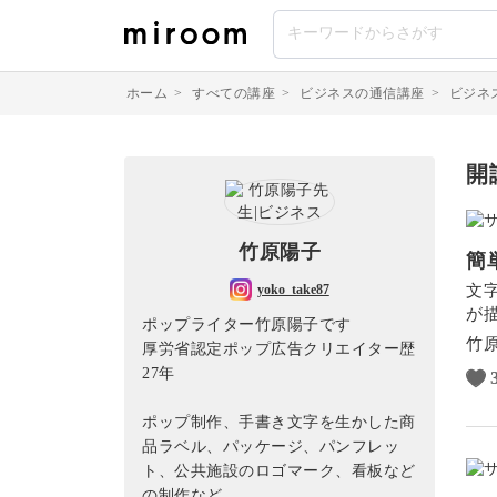
ホーム
>
すべての講座
>
ビジネスの通信講座
>
ビジネ
開
竹原陽子
簡
文
yoko_take87
が
ポップライター竹原陽子です
竹
厚労省認定ポップ広告クリエイター歴
27年
ポップ制作、手書き文字を生かした商
品ラベル、パッケージ、パンフレッ
ト、公共施設のロゴマーク、看板など
の制作など。