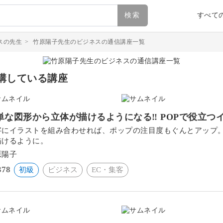
検索
すべて
スの先生
>
竹原陽子先生のビジネスの通信講座一覧
講している講座
単な図形から立体が描けるようになる‼ POPで役立つ
字にイラストを組み合わせれば、ポップの注目度もぐんとアップ
描けるように。
原陽子
378
初級
ビジネス
EC・集客