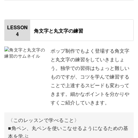
おわりに
27:46
オープニング
00:00
はじめに
00:20
LESSON
角文字と丸文字の練習
4
使用材料・道具
01:10
講座を終了する頃には、きっと手書きPOP制作が楽しくな
カタカナを練習する
01:49
ポップ制作でもよく登場する角文字
っているはずですよ♪
と丸文字の練習をしていきましょ
ひらがなを練習する
13:10
う。独学での習得はちょっと難しい
ものですが、コツを学んで練習する
数字を練習する
27:58
ことで上達するスピードも変わって
感じを練習する
32:29
きます。細かなポイントを分かりや
すくご紹介していきます。
ポップの文字を練習する
49:45
文章を練習する
60:16
〈このレッスンで学べること〉
■角ペン、丸ペンを使いこなせるようになるための基
おわりに
70:04
本を学ぶ