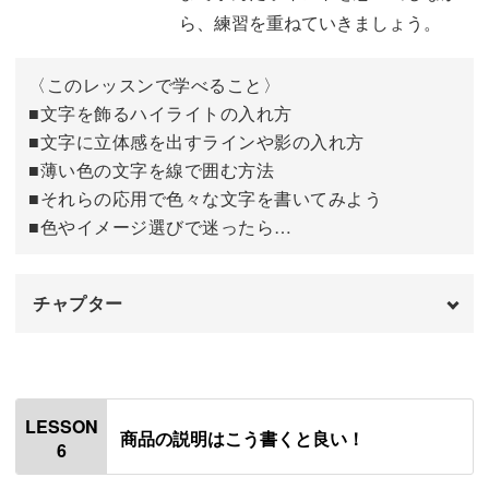
ら、練習を重ねていきましょう。
ポップメイトについて
17:21
〈このレッスンで学べること〉
丸ペンで線を練習する
18:51
■文字を飾るハイライトの入れ方
■文字に立体感を出すラインや影の入れ方
角文字の練習をする
25:20
■薄い色の文字を線で囲む方法
丸文字の練習をする
33:15
■それらの応用で色々な文字を書いてみよう
■色やイメージ選びで迷ったら…
おわりに
37:45
チャプター
オープニング
00:00
はじめに
00:20
LESSON
商品の説明はこう書くと良い！
6
使用材料・道具
01:21