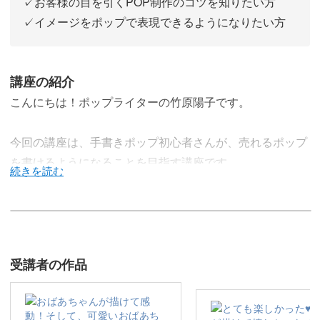
✓お客様の目を引くPOP制作のコツを知りたい方
✓イメージをポップで表現できるようになりたい方
講座の紹介
こんにちは！ポップライターの竹原陽子です。
今回の講座は、手書きポップ初心者さんが、売れるポップ
を書けるようになることを目指す講座です。
私は以前、小売店に勤務していたときに「もっと商品を売
りたい！」「お客様に良さをアピールしたい！」 と思っ
受講者の作品
たことがきっかけで、ポップ制作を始めました。