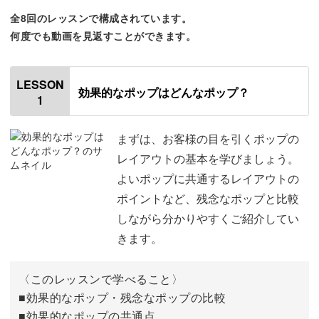
全8回のレッスンで構成されています。
手書きポップの魅力は何といっても、思い立ったときに制
何度でも動画を見返すことができます。
作ができること！
サッと制作に取り掛かって、完成したらすぐに店頭に飾れ
LESSON
効果的なポップはどんなポップ？
1
る♪
まずは、お客様の目を引くポップの
そんな手軽さが魅力です。
レイアウトの基本を学びましょう。
よいポップに共通するレイアウトの
ポイントなど、残念なポップと比較
しながら分かりやすくご紹介してい
もう一つの魅力は、業者に依頼しなくても魅力的なポップ
きます。
制作ができること！
〈このレッスンで学べること〉
商品の些細なアピールポイントも、手書きポップなら強調
■効果的なポップ・残念なポップの比較
して伝えることができます。
■効果的なポップの共通点