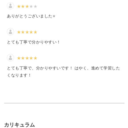
ありがとうございました⭐️
そんな「手書きポップ」を、ぜひあなたも制作できるよう
になってみませんか♪
とても丁寧で分かりやすい！
文字や絵の上手いヘタは、関係ありません！
とても丁寧で、分かりやすいです！ はやく、進めて学習した
くなります！
商品の魅力が伝わる「手書きポップ」の秘訣を、ぜひ講座
で学んでくださいね。
手書きポップだからこその魅力！
カリキュラム