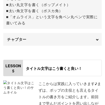
■太い丸文字を書く（ポップメイト）
■太い角文字を書く（ポスカ角）
■「オムライス」という文字を角ペン丸ペンで実際に
書いてみる
チャプター
オープニング
00:00
はじめに
00:20
LESSON
タイトル文字はこう書くと良い！
5
使用材料・道具
01:27
角ペンについて
02:02
ここからは実践に入っていきます♪ま
ずは、ポップの主役とも言えるタイ
角ペンで直線を練習する
04:07
トルの書き方をご紹介します。前回
まで学んだポイントを思い出しなが
角ペンで曲線を練習する
11:41