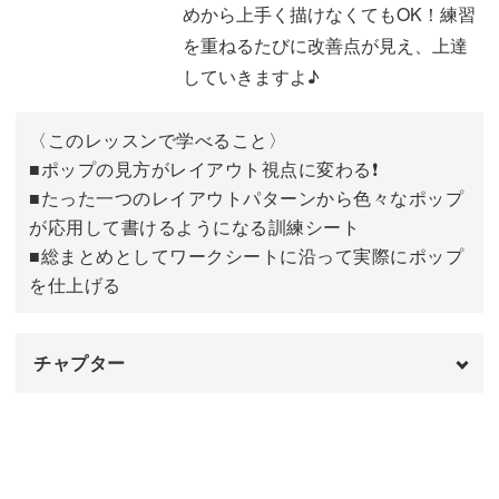
コーヒーを描く
07:44
めから上手く描けなくてもOK！練習
を重ねるたびに改善点が見え、上達
葉っぱの描き方
09:10
していきますよ♪
おにぎりの描き方
10:06
〈このレッスンで学べること〉
ビールの描き方
12:18
■ポップの見方がレイアウト視点に変わる❗️
■たった一つのレイアウトパターンから色々なポップ
オムライスの描き方
14:54
が応用して書けるようになる訓練シート
■総まとめとしてワークシートに沿って実際にポップ
女の子を描く
17:41
を仕上げる
色々な年齢や性別の人物を描く
33:21
おわりに
46:09
チャプター
オープニング
00:00
はじめに
00:20