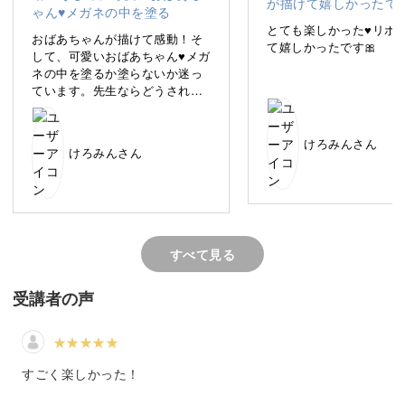
とても楽しかった♥️リボ
おばあちゃんが描けて感動！そ
て嬉しかったです🎀
いざポップ制作してみると、お客様の反応もとても良く、
して、可愛いおばあちゃん♥️メガ
ネの中を塗るか塗らないか迷っ
売り上げもぐんぐんアップ！
ています。先生ならどうされま
すか？
初めてコピックを使いました。
まるでもう一人の自分のように働いてくれる「手書きポッ
やさしい発色でいいですね。い
けろみんさん
プ」の魅力に、いつの間にか取りつかれてしまいました。
けろみんさん
ろいろな色が欲しくなりました
(*´˘`*)♡
外側を太く描くこと、「いいこ
とを習った」とホクホクです。
推し活のうちわ作りにも活かせ
そうです笑
街中にカラフルな広告が溢れている現代ですが、そんな中
すべて見る
でも「手書きポップ」は依然活用され続けています。
受講者の声
紙とペンさえあればすぐにその場で制作することができ、
商品の魅力や細かいニュアンスまでも書き込むことができ
すごく楽しかった！
るからです。