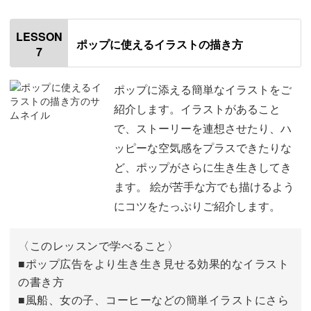
はじめに
00:20
LESSON
ポップに使えるイラストの描き方
7
使用材料・道具
01:31
説明文字を書くポイント
02:23
ポップに添える簡単なイラストをご
紹介します。イラストがあること
ペン選びのコツ
08:37
で、ストーリーを連想させたり、ハ
ッピーな空気感をプラスできたりな
吹き出しの描き方
10:43
ど、ポップがさらに生き生きしてき
貼り紙風の飾り罫の描き方
19:52
ます。 絵が苦手な方でも描けるよう
にコツをたっぷりご紹介します。
木目の看板風の飾り罫の描き方
26:25
リボンの描き方
34:40
〈このレッスンで学べること〉
■ポップ広告をより生き生き見せる効果的なイラスト
おわりに
45:15
の書き方
■風船、女の子、コーヒーなどの簡単イラストにさら