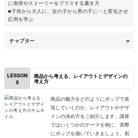
に表情やストーリーをプラスする書き方
■子供から大人に、女の子から男の子に‥と変化させ
応用を学ぶ
チャプター
オープニング
00:00
はじめに
00:20
LESSON
商品から考える、レイアウトとデザインの
考え方
8
使用材料・道具
01:50
風船の描き方
02:55
商品の魅力をどのようにポップで表
現していくのか、レイアウトやデザ
ご飯の描き方
04:01
インの決め方をご紹介します。講座
ではいくつかのテーマを例に、実際
女の子の描き方
05:11
にポップを描いていきましょう。初