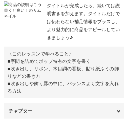
タイトル文字について
02:33
タイトルが完成したら、続いては説
明書きを加えます。タイトルだけで
丸文字のタイトルを書く
03:26
は伝わらない補足情報をプラスし、
より魅力的に商品をアピールしてい
黒の角文字でタイトルを書く
16:27
きましょう♪
色の角文字でタイトルを書く
34:38
〈このレッスンで学べること〉
ポップでの実用例
54:11
■字間を詰めてポップ特有の文字を書く
■吹き出し、リボン、木目調の看板、貼り紙ふうの飾
おわりに
60:16
りなどの書き方
■吹き出しや飾り罫の中に、バランスよく文字を入れ
る方法
チャプター
オープニング
00:00