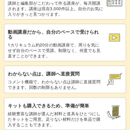
講師と編集部がこだわって作る講座が、毎月開講
四つ葉のクローバーを描く
40:21
されます。講座は現在3,000件以上。自分のお気に
入りがきっと見つかります。
空いたスペースに文字を描く
42:17
動画講座だから、自分のペースで受けられ
値段の部分に白を重ねて描く
44:29
る
1カリキュラム約20分の動画講座で、周りを気に
オムライスの縦のポップについて
46:54
せず自分のペースで受講。制限なく、何度でも見
直すことができます。
その他のレイアウトについて
50:00
レイアウトの練習をする
52:17
わからない点は、講師へ直接質問
コメント機能で、わからない点は講師に直接質問
ミルクレープのレイアウトについて
56:09
できます。回数の制限もありません。
完成♪
59:34
キットも購入できるため、準備が簡単
経験豊富な講師が選んだ材料と道具をひとつにし
たキットをご用意。足りない材料だけを単品で購
入することもできます。