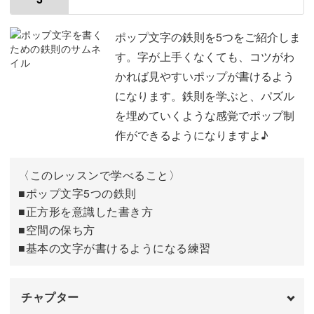
使用材料・道具
01:28
文字やイラストが苦手な方も、安心してご参加ください。
ポスカの種類について
02:15
ポップ文字の鉄則を5つをご紹介しま
す。字が上手くなくても、コツがわ
ポスカの注意点について
06:59
かれば見やすいポップが書けるよう
ポップ制作で使われる「ポップ文字」には鉄則があるの
になります。鉄則を学ぶと、パズル
アルコールマーカーについて
14:23
で、その鉄則さえ学んでしまえばどなだでも習得していた
を埋めていくような感覚でポップ制
COPICの塗り方について
だけます。
15:39
作ができるようになりますよ♪
ポップメイトについて
16:51
〈このレッスンで学べること〉
紙について
■ポップ文字5つの鉄則
20:17
■正方形を意識した書き方
定規について
21:23
■空間の保ち方
■基本の文字が書けるようになる練習
ポップの見せ方
21:57
ガイド線の引き方
すぐに使えるイラストやレイアウトのコツまで、実践的な
23:00
チャプター
内容も合わせてご紹介します！