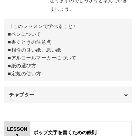
なりますのでしっかりと学んでいき
色使いについて
11:27
ましょう。
完成♪
13:39
実は、売れるPOPには大切な2つの大切なポイントがあり
〈このレッスンで学べること〉
ます。
■ペンについて
■書くときの注意点
・パッと見て何の商品か分かる
■相性の良い紙、悪い紙
・商品の魅力が一瞬で伝わる
■アルコールマーカーについて
■紙の選び方
2つのポイントを抑えた「売れるポップ制作」のコツを、
■定規の使い方
この講座で学んでいきましょう。
チャプター
オープニング
00:00
文字やイラストが苦手でもOK！楽しく学べる手書
きポップ術
はじめに
00:20
LESSON
ポップ文字を書くための鉄則
3