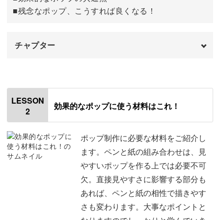
■残念なポップ、こうすれば良くなる！
細かいニュアンスや推したいアピールポイントなどが伝え
られるのは、手書きだからこそです。
チャプター
オープニング
00:00
売れるPOPにはコツがある♪
はじめに
00:20
LESSON
効果的なポップに使う材料はこれ！
2
良いポップの例
「美しいPOPを作れば商品が売れる」それは大きな間違い
01:08
です！
文字の大きさについて
02:30
ポップ制作に必要な材料をご紹介し
ます。ペンと紙の組み合わせは、見
POP制作では、商品情報をただキレイに書き連ねても意味
文字のそろえ方
04:30
やすいポップを作る上では必要不可
がありません。
欠。直接見やすさに影響する部分も
文字の間隔について
06:52
あれば、ペンと紙の相性で描きやす
「売れるPOP」とは、一体どんなものなのでしょうか。
余白について
09:38
さも変わります。大事なポイントと