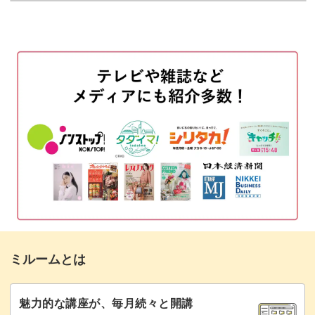
使用材料・道具
02:07
ポップのレイアウトについて
03:36
ガイド線を引く
04:43
黄色の枠を描く
12:14
文字を書く
14:39
黄色の枠の太さを調整する
26:54
オムライスの文字を修正する
28:35
オムライスのイラストを描く
30:57
ミルームとは
黄色の枠の中に文字を入れる
33:25
イラストを着色する
36:04
魅力的な講座が、毎月続々と開講