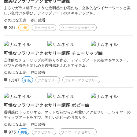
優美なフラワーアクセサリー講座
プライベートでは、娘のいる普通のお母さんです。
まるでガラス細工のような透明感のお花たち。立体的なワイヤーワークと美
よろしくお願い致します。
しい色付けを学び、ディップアートのスキルアップを。
ゆめはな工房 谷口綾香
231
中級
アクセサリー
ワイヤーアクセサリー
可憐なフラワーアクセサリー講座 チューリップ編
立体的なチューリップの耳飾りを作る、ディップアートの基本をマスター。
花びらの着色も楽しめる透明感あふれるアイテム。
ゆめはな工房 谷口綾香
1,347
初級
アクセサリー
ワイヤーアクセサリー
可憐なフラワーアクセサリー講座 ポピー編
透明感にうっとりする、マットな花びらが可愛いアクセサリー。ワイヤーの
ディップアートを学び、美しいポピーの耳飾りを。
ゆめはな工房 谷口綾香
975
初級
アクセサリー
ワイヤーアクセサリー