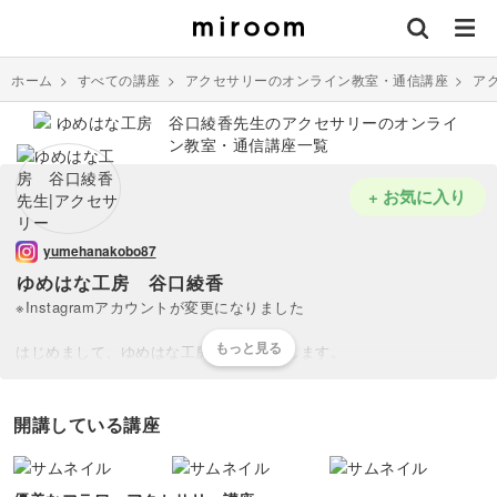
ホーム
>
すべての講座
>
アクセサリーのオンライン教室・通信講座
>
ア
+ お気に入り
yumehanakobo87
ゆめはな工房 谷口綾香
※Instagramアカウントが変更になりました
はじめまして、ゆめはな工房 谷口と申します。
ゆめはな工房は『心にそっと寄り添うフラワーアクセサリー』をコン
セプトに、自然の植物お花のような躍動感のあるデザインのアクセサ
リーを制作しています。
開講している講座
柔らかなグラデーションカラーが特色のひとつなのですが、講座では
ご自身で『色』を作成していただいて着色したり、『自分だけのアク
セサリー』を作成する楽しみのお手伝いをさせて頂きます(*´∀`)♪