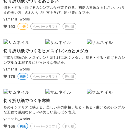
切り折り紙でつくるあじさい
切る・折る・曲げるのシンプルな作業で作る、初夏の素敵なあじさい。ハサ
ミの扱い方、きれいな切り方を学び、彩り豊かな花を。
yamshis_works
193
中級
ペーパークラフト
折り紙
切り折り紙でつくるヒメスイレンカとメダカ
可憐な印象のヒメスイレンと涼しげに泳ぐメダカ。切る・折る・曲げるのシ
ンプルな工程で夏にぴったりな作品を。
yamshis_works
175
初級
ペーパークラフト
折り紙
切り折り紙でつくる寒椿
冬のインテリアに映える、美しい赤の寒椿。切る・折る・曲げるのシンプル
な工程で繊細なおしべや美しい葉っぱを表現。
yamshis_works
166
初級
ペーパークラフト
折り紙