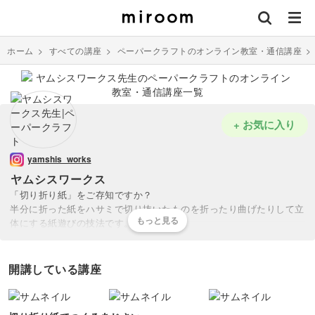
ホーム
>
すべての講座
>
ペーパークラフトのオンライン教室・通信講座
+ お気に入り
yamshis_works
ヤムシスワークス
「切り折り紙」をご存知ですか？
半分に折った紙をハサミで切り抜いたものを折ったり曲げたりして立
体にする紙遊びの技法です。
当ルームでは、この切り折り紙の技法を取り入れながら、紙で作る植
物や小動物の作り方を紹介していきます。私自身が魅了されてやまな
い「切り折り紙」の魅力に触れていきます。
開講している講座
これまで公開する機会のなかったテクニックやコツもこっそり教えち
ゃいます。
一緒に楽しく作れたら嬉しいです。