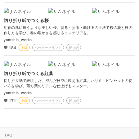
切り折り紙でつくる桜
初春の風に舞うような美しい桜。切る・折る・曲げるの手法で桜の花と枝の
作り方を学び、春の暖かさを感じるインテリアを。
yamshis_works
184
中級
ペーパークラフト
折り紙
切り折り紙でつくる紅葉
切り折り紙で表現した、澄んだ秋空に映える紅葉。ハサミ・ピンセットの使
い方を学び、落ち葉のリアルな仕上げもマスター。
yamshis_works
171
中級
ペーパークラフト
折り紙
FAQ