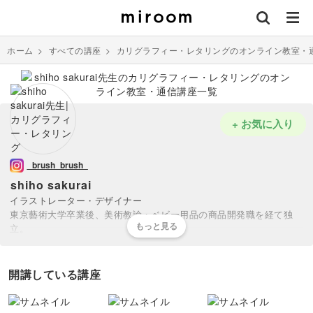
ホーム
>
すべての講座
>
カリグラフィー・レタリングのオンライン教室・
+ お気に入り
_brush_brush_
shiho sakurai
イラストレーター・デザイナー
東京藝術大学卒業後、美術教諭・ベビー用品の商品開発職を経て独
立。
現在フリーランスとして手描きのイラストとレタリングを取り入れた
オリジナルアイテムの企画・デザインを行っている。
またロゴ、テキスタイルデザインなども手掛け、イベント出展やワー
開講している講座
クショップも積極的に行うなど活動の場を広げている。