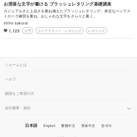
お洒落な文字が書ける ブラッシュレタリング基礎講座
カジュアルさと上品さを兼ね備えたブラッシュレタリング。身近なペンでス
トローク練習を重ね、おしゃれな文字をさらりと書く。
shiho sakurai
1,123
入門
カリグラフィー・レタリング
レタリング
ミルームとは
ヘルプ
開講をご希望の方
会社概要・規約
日本語
English
繁體中文
简体中文
한국어