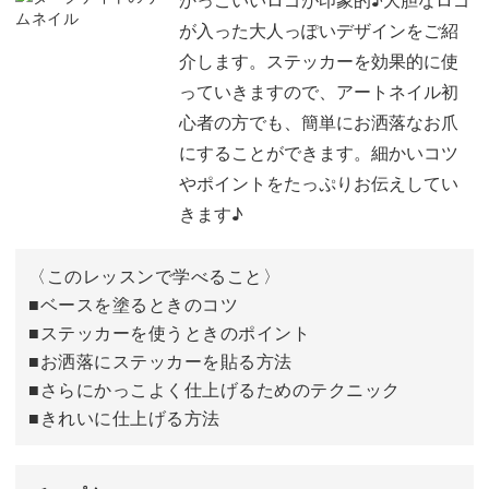
ますよ。
が入った大人っぽいデザインをご紹
介します。ステッカーを効果的に使
っていきますので、アートネイル初
心者の方でも、簡単にお洒落なお爪
一緒にコーディネートしたい、簡単フレンチのサブアート
にすることができます。細かいコツ
もあわせてご紹介！
やポイントをたっぷりお伝えしてい
5本のお爪をトータルコーディネートして、かっこいい指
きます♪
先に仕上げていきましょう。
〈このレッスンで学べること〉
今回使用したステッカー以外でも使えるテクニックだか
■ベースを塗るときのコツ
ら、
■ステッカーを使うときのポイント
■お洒落にステッカーを貼る方法
様々なステッカーを組み合わせて、ご自身オリジナルデザ
■さらにかっこよく仕上げるためのテクニック
インにアレンジ可能です！
■きれいに仕上げる方法
塗り方をマスターすれば、簡単に時短でできるデザインな
ので、