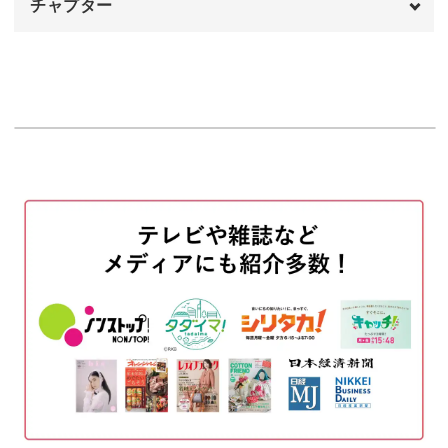
チャプター
サロンでもすぐに役立つこと間違いなし。
オープニング
00:00
今回のレッスンではモノクロのベースを使用しましたが、
はじめに
00:12
お好みにあわせてベースを変えるだけでも、ガラリと印象
が変わりますよ。
使用材料・道具
00:15
ベースの柄をつくる
ぜひこの機会に、簡単に時短できるテクニックをマスター
01:17
して、
ステッカーを貼り付ける
05:01
明日からのサロンワークに活かしてみてくださいね♪
ポイントでブラックを入れる
12:00
サブアートのやり方
13:24
トップジェルでコーティングする
16:09
サブアートにステッカーを貼る
17:07