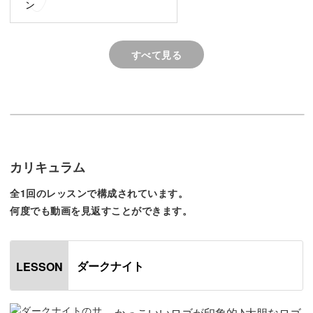
このように、ステッカーをもっとかっこよく貼りたいと感
じている方に、
すべて見る
AYAKO先生ならではの細かいコツやポイントをたっぷりお
伝えしていきます♪
具体的なポイントは、
カリキュラム
◆ベースを塗るときのコツ
◆ステッカーを使うときのポイント
全1回のレッスンで構成されています。
何度でも動画を見返すことができます。
◆お洒落にステッカーを貼る方法
◆さらにかっこよく仕上げるためのテクニック
◆きれいに仕上げる方法
ダークナイト
LESSON
初心者さんにもわかりやすいように、
かっこよくできるテクニックを丁寧にレクチャーしていき
かっこいいロゴが印象的♪大胆なロゴ