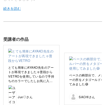
今回のレッスンでは、かっこいいロゴが特徴的な
AYAKO先生流のアートネイルをレクチャーしていきます♪
受講者の作品
大胆なロゴが大人っぽいデザインのアートネイルは、
どんなファッションにもあわせやすい優秀なデザイン。
今回はステッカーを効果的に使っていきますので、
とても簡単にAYAKO先生のアー
アートネイル初心者の方でも、簡単にお洒落なお爪にする
トが再現できました☺️普段から
ベースの柄部分で、メタ
VETROを使用しているので手持
ことができます。
ーの所をメタゴールドを
ちのカラーでしたしお気に入り
てみました😅
です✨
「ステッカーをうまく貼れない…」
「ステッカーを使っても、いつも単調な貼り方になってし
Jun♡さん
SACHIさん
まう」