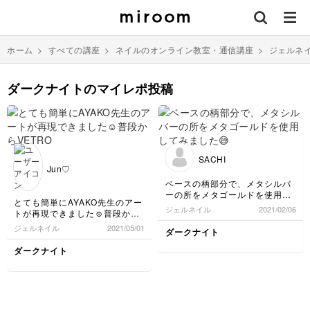
ホーム
>
すべての講座
>
ネイルのオンライン教室・通信講座
>
ジェルネ
ダークナイトのマイレポ投稿
SACHI
Jun♡
ベースの柄部分で、メタシルバ
ーの所をメタゴールドを使用し
とても簡単にAYAKO先生のアー
てみました😅
ジェルネイル
2021/02/06
トが再現できました☺️普段から
VETROを使用しているので手持
ジェルネイル
2021/05/01
ダークナイト
ちのカラーでしたしお気に入り
です✨
ダークナイト