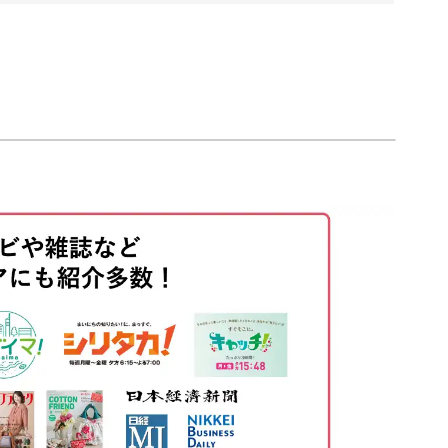
00:00
ツやポイントを
00:12
います♪
00:24
02:00
使っていますが、
作る
04:00
たグラデーションが現れます。
05:15
ので、
05:56
デザインを生み出しましょう！
07:04
付けの技法と合わせたり
07:56
と、より豪華なデザインの食器に。