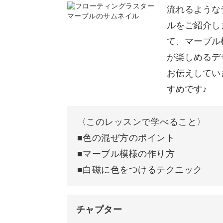
白磁の食器ならどのような形でもでき
流れるような
介。
ルをご紹介し
て、マーブル
偶然にできる模様を楽しむ技法なので
が楽しめるデ
絵を描くのが苦手という方でもチャレ
お伝えしてい
すめです♪
とても簡単にできる方法をゆっくりお
上絵付けが初めてという方にもおすす
〈このレッスンで学べること〉
■色の混ぜ方のポイント
具体的なポイントは、
■マーブル模様の作り方
■白磁に色をつけるテクニック
◆色の混ぜ方のポイント
◆マーブル模様の作り方
チャプター
◆白磁に色をつけるテクニック