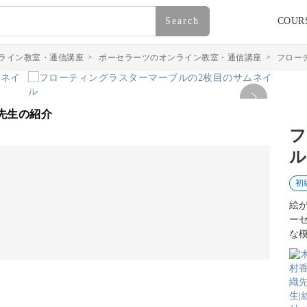
Search
COUR
ライン教室・通信講座
>
ポーセラーツのオンライン教室・通信講座
>
フロー
先生の紹介
フ
ル
初
絵
ー
な