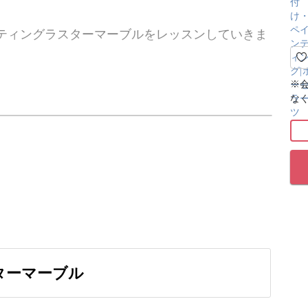
ティングラスターマーブルをレッスンしていきま
※
な
ザインが魅力の
クチャーしていきます♪
、液体塗料のラスターをお水の上に浮かべて
る技法のこと。
ターマーブル
楽しめるデザインとなっています♪