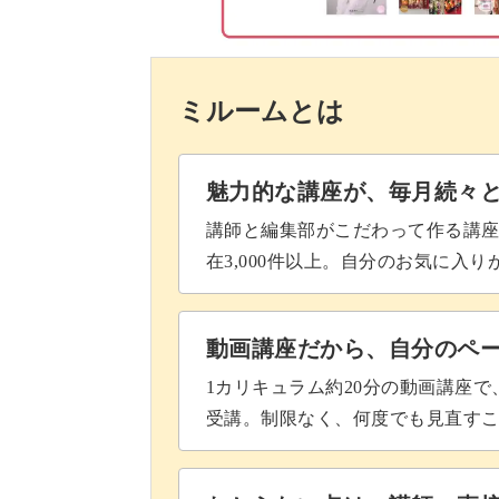
ラスターが乾いてもお水だけ残っ
作り方をマスターして、様々な作品に
750〜800℃で焼成する
ミルームとは
まとめ
ぜひこの機会にチャレンジして、
偶然生み出されるデザインを楽しみな
魅力的な講座が、毎月続々
うか♪
講師と編集部がこだわって作る講
在3,000件以上。自分のお気に入
動画講座だから、自分のペ
1カリキュラム約20分の動画講座
受講。制限なく、何度でも見直す