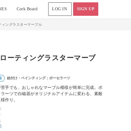
SES
Cork Board
LOG IN
SIGN UP
ティングラスターマーブル
ローティングラスターマーブ
絵付け・ペインティング
ポーセラーツ
級
|
が苦手でも、おしゃれなマーブル模様が簡単に完成。ポ
セラーツで白磁器がオリジナルアイテムに変わる、素敵
模様作り。