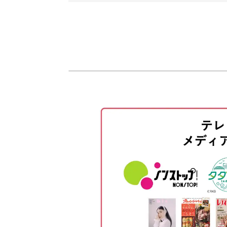
オープニング
きれいなマーブル模様を描いていくコ
はじめに
たっぷり盛り込んだレッスンとなって
使用材料・道具
ラスターを準備する
今回はオレンジ・ブルー・グリーンを
準備したラスターを使って模様を
お好みに合わせて変えると、また違っ
カップに模様をつける
何回もカラーは重ねることができます
別カラーを作りたいときの方法
さまざまなカラーを重ねて、芸術的な
再びカップをつけて模様を重ねる
仕上げに、他のレッスンで習得した絵
プレートに模様をつける方法
オリジナルのデザインを施したりする