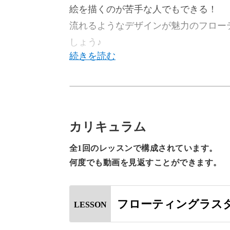
絵を描くのが苦手な人でもできる！
流れるようなデザインが魅力のフロー
しょう♪
今回のレッスンでは、流れるようなデ
フローティングラスターマーブルをレ
カリキュラム
全1回のレッスンで構成されています。
フローティング ラスター マーブルは
何度でも動画を見返すことができます。
できるマーブル模様をそのまま写し取
フローティングラス
LESSON
流れるようなマーブル模様の偶然性が