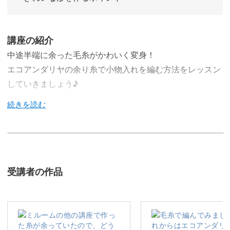
講座の紹介
中途半端に余った毛糸がかわいく変身！
エコアンダリヤの余り糸で小物入れを編む方法をレッスン
していきましょう♪
今回のレッスンでは余った糸を使って編む、
バッグの形をしたかわいい小物入れの作り方をレクチャー
していきます♪
受講者の作品
レーヨン素材のエコアンダリヤでポーチやバッグなどを編
んで、
少し余ってしまって使い道がないと困っていませんか？