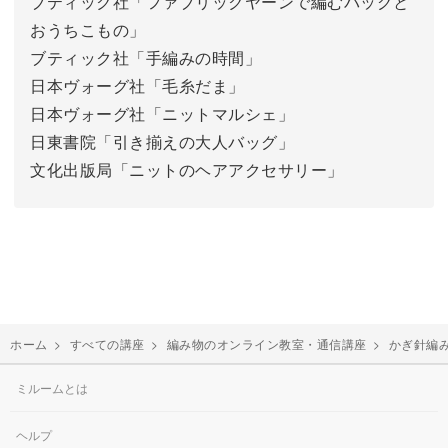
ブティック社「ファブリックヤーンで編むバッグと
おうちこもの」
ブティック社「手編みの時間」
日本ヴォーグ社「毛糸だま」
日本ヴォーグ社「ニットマルシェ」
日東書院「引き揃えの大人バッグ」
文化出版局「ニットのヘアアクセサリー」
ホーム
>
すべての講座
>
編み物のオンライン教室・通信講座
>
かぎ針編
ミルームとは
ヘルプ