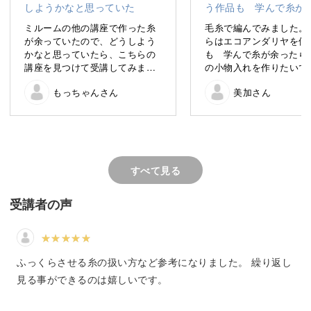
ミルームの他の講座で作った糸
毛糸で編んでみました。
今回は、少しのエコアンダリヤで編める、
が余っていたので、どうしよう
らはエコアンダリヤを使
かごバッグそっくりの小物入れの作り方をご紹介します。
かなと思っていたら、こちらの
も゙学んで糸が余ったら
講座を見つけて受講してみまし
の小物入れを作りたいで
た。
アロマオイルやコスメを入れたり、編み物道具を入れたり
もっちゃんさん
美加さん
編み物は初挑戦だったので、何
度も動画を巻き戻したり、糸を
と、
解いてやり直したりして、やっ
様々な小物入れに使えてとても便利！
と完成しました。(スチーム前な
のと初作品なので歪なのはご容
赦ください)
ポンと置いておくだけでインテリアに映える、
すべて見る
まだ糸が余っているので、何個
か作ってみたいと思います。
おしゃれな小物入れを作り方法を、ひと目ずつゆっくりと
受講者の声
解説していきますよ♪
かぎ針編みの細編みでざくざく編み進めていきますので、
ふっくらさせる糸の扱い方など参考になりました。 繰り返し
短時間で完成することができます。
見る事ができるのは嬉しいです。
具体的なポイントは、