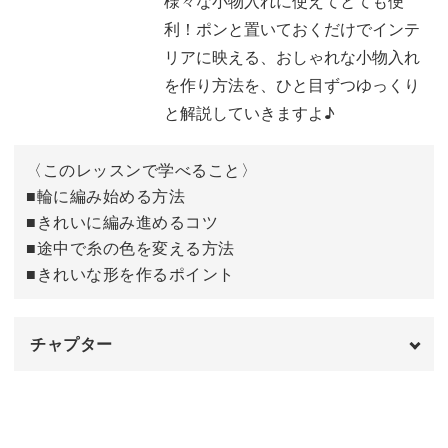
様々な小物入れに使えてとても便
ランダムに色を変えてみてもお洒落な印象に♪
利！ポンと置いておくだけでインテ
リアに映える、おしゃれな小物入れ
かぎ針編みが苦手な人でも編み方がわかりやすいように、
を作り方法を、ひと目ずつゆっくり
千葉あやか先生の手元を大きく映していますので、編目も
と解説していきますよ♪
しっかり確認できます。
〈このレッスンで学べること〉
簡単なのにお洒落な小物入れは、お家に何個あっても困り
■輪に編み始める方法
ません♪
■きれいに編み進めるコツ
中途半端に余ってしまった毛糸をかわいい小物入れに変身
■途中で糸の色を変える方法
■きれいな形を作るポイント
させましょう。
ぜひこの機会に、小物入れの編み方をマスターして、
チャプター
様々なものを入れてお部屋で使ってみてくださいね♪
オープニング
00:00
はじめに
00:12