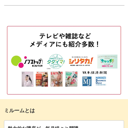
使用材料・道具
00:58
底を編む
01:59
側面を編む
11:15
持ち手を編む
38:50
糸処理をする
47:54
形を整えてスチームをかける
49:24
まとめ
49:51
ミルームとは