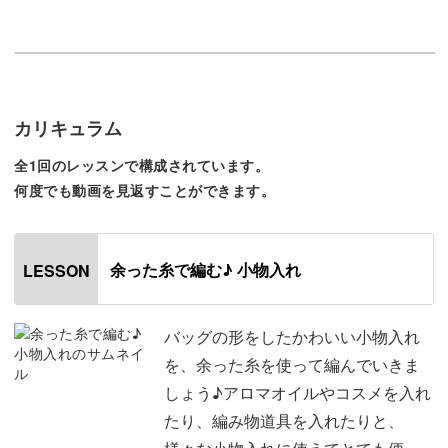
◆輪に編み始める方法
◆きれいに編み進めるコツ
◆途中で糸の色を変える方法
カリキュラム
◆きれいな形を作るポイント
全1回のレッスンで構成されています。
失敗しやすいポイントをしっかりおさえながら、
何度でも動画を見返すことができます。
かわいい小物入れの作り方をレクチャーしていきます♪
余った糸で編む♪ 小物入れ
LESSON
今回はベージュとゴールドの色で編みましたが、
バッグの形をしたかわいい小物入れ
どんな色でも編めますので、余った色で工夫してみましょ
を、余った糸を使って編んでいきま
う。
しょう♪アロマオイルやコスメを入れ
たり、編み物道具を入れたりと、
すべて同じ色にしてシンプルにしてもいいですし、